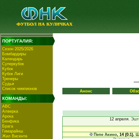
ПОРТУГАЛИЯ:
Сезон 2025/2026
Бомбардиры
Календарь
Суперкубок
Кубок
Кубок Лиги
Тренеры
Судьи
Список чемпионов
Анонс
Обз
КОМАНДЫ:
АВС
Алверка
Арока
12 апреля.
Эшт
Бенфика
Брага
Гимарайнш
Пепе Акино
, 14 (0:1).
Ш
Жил Висенте