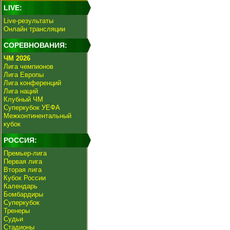
LIVE:
Live-результаты
Онлайн трансляции
СОРЕВНОВАНИЯ:
ЧМ 2026
Лига чемпионов
Лига Европы
Лига конференций
Лига наций
Клубный ЧМ
Суперкубок УЕФА
Межконтинентальный
кубок
РОССИЯ:
Премьер-лига
Первая лига
Вторая лига
Кубок России
Календарь
Бомбардиры
Суперкубок
Тренеры
Судьи
Стадионы