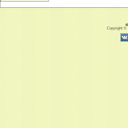
Ф
Copyright ©