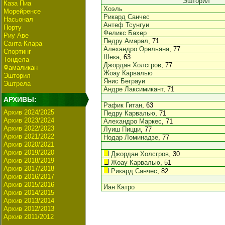
Эшторил
Каза Пиа
Хоэль
Морейренсе
Рикард Санчес
Насьонал
Антеф Тсунгуи
Порту
Феликс Бахер
Риу Аве
Педру Амарал
, 71
Санта-Клара
Алехандро Орельяна
, 77
Спортинг
Шека
, 63
Тондела
Джордан Холсгров
, 77
Фамаликан
Жоау Карвалью
Эшторил
Янис Беграуи
Эштрела
Андре Лаксимикант
, 71
АРХИВЫ:
Рафик Гитан
, 63
Архив 2024/2025
Педру Карвалью
, 71
Архив 2023/2024
Алехандро Маркес
, 71
Архив 2022/2023
Луиш Пицци
, 77
Архив 2021/2022
Нодар Ломинадзе
, 77
Архив 2020/2021
Архив 2019/2020
Джордан Холсгров
, 30
Архив 2018/2019
Жоау Карвалью
, 51
Архив 2017/2018
Рикард Санчес
, 82
Архив 2016/2017
Архив 2015/2016
Иан Катро
Архив 2014/2015
Архив 2013/2014
Архив 2012/2013
Архив 2011/2012