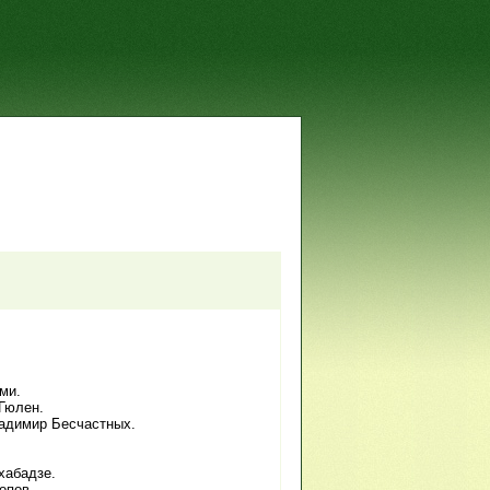
)
ми.
 Гюлен.
адимир Бесчастных.
хабадзе.
опов.