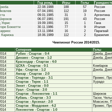
Год рожд.
Игры
Голы
Гражданст
Дзюба
22.08.1988
188
57
Россия
Яковлев
07.04.1991
112
19
Россия
ста
09.01.1985
31
3
Аргентина
Широков
06.07.1981
191
43
Россия
 Уорис
19.09.1991
15
1
Гана
оре Боккетти
30.11.1986
77
9
Италия
Барриос
13.11.1984
16
2
Парагвай
 Кариока
18.06.1989
112
2
Бразилия
Чемпионат России 2014/2015.
Соперник
Голы
2014
Рубин - Спартак - 0:4
Дзюба, Дзюб
2014
Динамо - Спартак - 1:2
Дзюба, Дзю
2014
Краснодар - Спартак - 4:0
2014
ЦСКА - Спартак - 0:1
Комбаров
2014
Уфа - Спартак - 1:2
Дзюба, Дзю
2014
Амкар - Спартак - 2:0
2014
Спартак - Торпедо - 3:1
Промес, Пр
2014
Спартак - Терек - 1:1
Хурадо
2014
Зенит - Спартак - 0:0
2014
Урал - Спартак - 2:0
2014
Спартак - Локомотив - 1:1
Широков
2014
Кубань - Спартак - 3:3
Таски, Чель
2014
Спартак - Арсенал - 2:0
Мовсисян, 
2014
Спартак - Мордовия - 4:2
Промес, Пр
2014
Локомотив - Спартак - 1:0