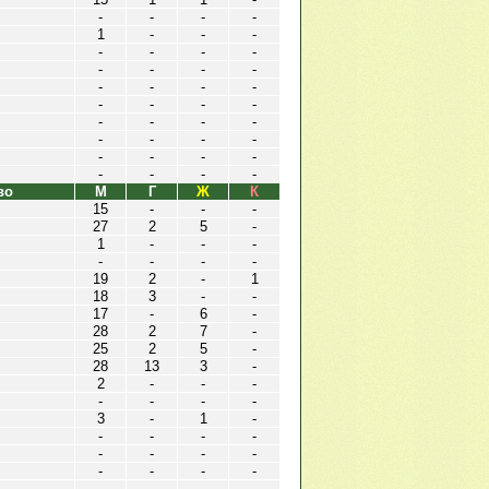
-
-
-
-
1
-
-
-
-
-
-
-
-
-
-
-
-
-
-
-
-
-
-
-
-
-
-
-
-
-
-
-
-
-
-
-
-
-
-
-
во
М
Г
Ж
К
15
-
-
-
27
2
5
-
1
-
-
-
-
-
-
-
19
2
-
1
18
3
-
-
17
-
6
-
28
2
7
-
25
2
5
-
28
13
3
-
2
-
-
-
-
-
-
-
3
-
1
-
-
-
-
-
-
-
-
-
-
-
-
-
-
-
-
-