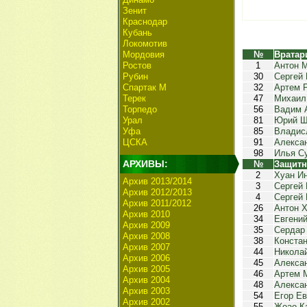
Зенит
Краснодар
Кубань
Локомотив
Мордовия
№
Вратар
Ростов
1
Антон 
Рубин
30
Сергей
Спартак М
32
Артем 
Терек
47
Михаил
Торпедо
56
Вадим 
Урал
81
Юрий Щ
Уфа
85
Владис
ЦСКА
91
Алекса
98
Илья С
АРХИВЫ:
№
Защитн
2
Хуан И
Архив 2013/2014
3
Сергей
Архив 2012/2013
4
Сергей
Архив 2011/2012
26
Антон 
Архив 2010
34
Евгени
Архив 2009
35
Сердар
Архив 2008
38
Конста
Архив 2007
44
Никола
Архив 2006
45
Алекса
Архив 2005
46
Артем 
Архив 2004
48
Алекса
Архив 2003
54
Егор Ев
Архив 2002
55
Жоао К