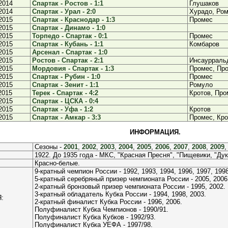
2014
Спартак - Ростов - 1:1
Глушаков
2014
Спартак - Урал - 2:0
Хурадо, Ро
2015
Спартак - Краснодар - 1:3
Промес
2015
Спартак - Динамо - 1:0
2015
Торпедо - Спартак - 0:1
Промес
2015
Спартак - Кубань - 1:1
Комбаров
2015
Арсенал - Спартак - 1:0
2015
Ростов - Спартак - 2:1
Инсаурраль
2015
Мордовия - Спартак - 1:3
Промес, Пр
2015
Спартак - Рубин - 1:0
Промес
2015
Спартак - Зенит - 1:1
Ромуло
2015
Терек - Спартак - 4:2
Кротов, Про
2015
Спартак - ЦСКА - 0:4
2015
Спартак - Уфа - 1:2
Кротов
2015
Спартак - Амкар - 3:3
Промес, Кро
ИНФОРМАЦИЯ.
Сезоны -
2001
,
2002
,
2003
,
2004
,
2005
,
2006
,
2007
,
2008
,
2009
1922. До 1935 года - МКС, "Красная Пресня", "Пищевики, "Ду
Красно-белые.
9-кратный чемпион России - 1992, 1993, 1994, 1996, 1997, 1998
5-кратный серебряный призер чемпионата России - 2005, 2006,
2-кратный бронзовый призер чемпионата России - 1995, 2002.
3-кратный обладатель Кубка России - 1994, 1998, 2003.
:
2-кратный финалист Кубка России - 1996, 2006.
Полуфиналист Кубка Чемпионов - 1990/91.
Полуфиналист Кубка Кубков - 1992/93.
Полуфиналист Кубка УЕФА - 1997/98.