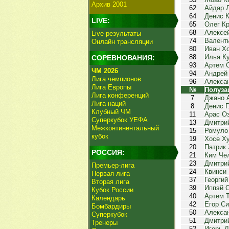
Архив 2001
62
Айдар 
64
Денис 
LIVE:
65
Олег К
68
Алексе
Live-результаты
74
Валент
Онлайн трансляции
80
Иван Х
88
Илья К
СОРЕВНОВАНИЯ:
93
Артем 
ЧМ 2026
94
Андрей
Лига чемпионов
96
Алекса
Лига Европы
№
Полуза
Лига конференций
7
Джано 
Лига наций
8
Денис 
Клубный ЧМ
11
Арас О
Суперкубок УЕФА
13
Дмитри
Межконтинентальный
15
Ромуло
кубок
19
Хосе Х
20
Патрик 
РОССИЯ:
21
Ким Че
23
Дмитри
Премьер-лига
24
Квинси
Первая лига
37
Георги
Вторая лига
39
Иппэй 
Кубок России
40
Артем 
Календарь
42
Егор С
Бомбардиры
50
Алекса
Суперкубок
51
Дмитри
Тренеры
52
Игорь Л