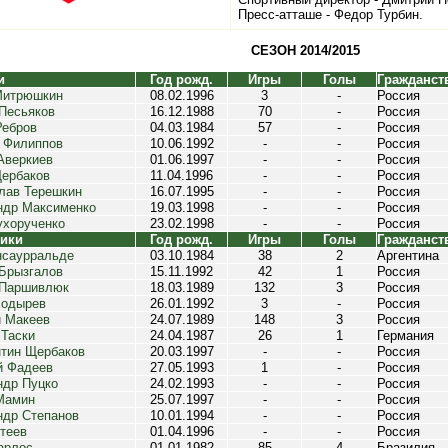
Пресс-атташе - Федор Турбин.
СЕЗОН 2014/2015
и
Год рожд.
Игры
Голы
Гражданст
Митрюшкин
08.02.1996
3
-
Россия
 Песьяков
16.12.1988
70
-
Россия
Ребров
04.03.1984
57
-
Россия
 Филиппов
10.06.1992
-
-
Россия
Аверкиев
01.06.1997
-
-
Россия
ербаков
11.04.1996
-
-
Россия
лав Терешкин
16.07.1995
-
-
Россия
ндр Максименко
19.03.1998
-
-
Россия
ухорученко
23.02.1998
-
-
Россия
ики
Год рожд.
Игры
Голы
Гражданст
нсаурральде
03.10.1984
38
2
Аргентина
 Брызгалов
15.11.1992
42
1
Россия
 Паршивлюк
18.03.1989
132
3
Россия
Ходырев
26.01.1992
3
-
Россия
й Макеев
24.07.1989
148
3
Россия
 Таски
24.04.1987
26
1
Германия
нтин Щербаков
20.03.1997
-
-
Россия
й Фадеев
27.05.1993
1
-
Россия
ндр Пуцко
24.02.1993
-
-
Россия
Мамин
25.07.1997
-
-
Россия
ндр Степанов
10.01.1994
-
-
Россия
теев
01.04.1996
-
-
Россия
арлос
01.01.1982
85
4
Бразилия