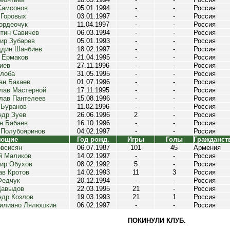
Самсонов
05.01.1994
-
-
Россия
 Горовых
03.01.1997
-
-
Россия
ордеочук
11.04.1997
-
-
Россия
нтин Савичев
06.03.1994
-
-
Россия
ир Зубарев
05.01.1993
-
-
Россия
дин Шанбиев
18.02.1997
-
-
Россия
 Ермаков
21.04.1995
-
-
Россия
иев
27.11.1996
-
-
Россия
Глоба
31.05.1995
-
-
Россия
ан Бакаев
01.07.1996
-
-
Россия
лав Мастерной
17.11.1995
-
-
Россия
лав Пантелеев
15.08.1996
-
-
Россия
 Буранов
11.02.1996
-
-
Россия
ндр Зуев
26.06.1996
2
-
Россия
н Бабаев
16.10.1996
-
-
Россия
 Полубояринов
04.02.1997
-
-
Россия
ающие
Год рожд.
Игры
Голы
Гражданст
всисян
06.07.1987
101
45
Армения
й Маликов
14.02.1997
-
-
Россия
ир Обухов
08.02.1992
5
-
Россия
ав Кротов
14.02.1993
11
3
Россия
Федчук
20.12.1994
-
-
Россия
Давыдов
22.03.1995
21
-
Россия
ндр Козлов
19.03.1993
21
1
Россия
илиано Лялюшкин
06.02.1997
-
-
Россия
ПОКИНУЛИ КЛУБ.