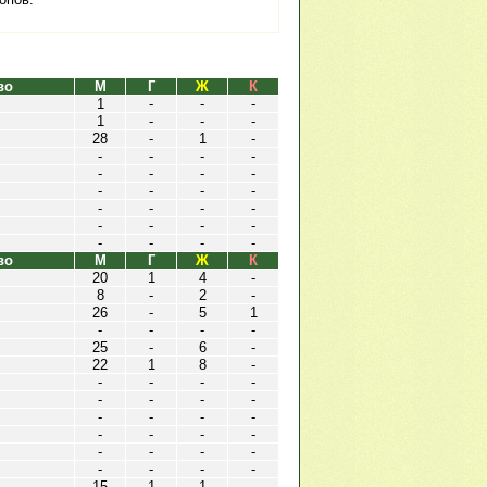
во
М
Г
Ж
К
1
-
-
-
1
-
-
-
28
-
1
-
-
-
-
-
-
-
-
-
-
-
-
-
-
-
-
-
-
-
-
-
-
-
-
-
во
М
Г
Ж
К
20
1
4
-
8
-
2
-
26
-
5
1
-
-
-
-
25
-
6
-
22
1
8
-
-
-
-
-
-
-
-
-
-
-
-
-
-
-
-
-
-
-
-
-
-
-
-
-
15
1
1
-