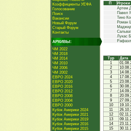
П
Игроки
Коэффициенты УЕФА
Артем 
Голосование
Павел 
Поиск
Тино Ко
Вакансии
Роман 
Новый Форум
Маджид
Старый Форум
Сальват
Контакты
Лукас 
Рафаэл
АРХИВЫ:
ЧМ 2022
ЧМ 2018
Тур
Дата
ЧМ 2014
1
01.08.
ЧМ 2010
2
10.08.
ЧМ 2006
3
14.08.
ЧМ 2002
4
17.08.
ЕВРО 2024
5
23.08.
ЕВРО 2020
6
30.08.
ЕВРО 2016
7
14.09.
ЕВРО 2012
8
20.09.
ЕВРО 2008
9
27.09.
ЕВРО 2004
10
19.10.
ЕВРО 2000
11
26.10.
Кубок Америки 2024
12
02.11.
Кубок Америки 2021
13
09.11.
Кубок Америки 2019
14
23.11.
Кубок Америки 2016
15
30.11.
Кубок Америки 2015