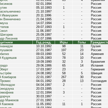
Лисинков
02.01.1994
-
-
Россия
Кутин
05.10.1993
1
-
Россия
расильниченко
21.10.1997
-
-
Россия
й Иванушкин
20.11.1996
-
-
Россия
ин Винниченко
21.04.1995
-
-
Россия
омуха
14.07.1994
-
-
Россия
утепов
29.07.1993
1
-
Россия
Сокол
11.06.1997
-
-
Россия
 Шигорев
25.09.1997
-
-
Россия
ндр Лихачев
22.07.1996
-
-
Россия
щитники
Год рожд.
Игры
Голы
Гражданст
Ананидзе
10.10.1992
98
11
Грузия
Глушаков
27.01.1987
197
23
Россия
збилиз
09.03.1990
52
14
Армения
й Кудряшов
13.05.1983
78
10
Россия
19.09.1990
32
3
Бразилия
урадо
29.06.1986
65
14
Испания
Эберт
17.03.1987
23
-
Германия
льстрём
24.08.1982
58
5
Швеция
й Комбаров
22.01.1987
267
30
Россия
 Промес
04.01.1992
28
13
Голландия
й Мелкадзе
04.04.1997
2
-
Россия
Синодзука
20.03.1995
-
-
Россия
Тимофеев
12.01.1994
3
-
Россия
идорчук
30.03.1997
-
-
Россия
ндр Манюков
27.01.1993
-
-
Россия
й Каюмов
11.05.1992
11
1
Россия
еонтьев
18.03.1994
-
-
Россия