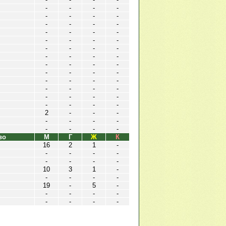
-
-
-
-
-
-
-
-
-
-
-
-
-
-
-
-
-
-
-
-
-
-
-
-
-
-
-
-
-
-
-
-
-
-
-
-
-
-
-
-
-
-
-
-
-
-
-
-
-
-
-
-
2
-
-
-
-
-
-
-
-
-
-
-
во
М
Г
Ж
К
16
2
1
-
-
-
-
-
-
-
-
-
10
3
1
-
-
-
-
-
19
-
5
-
-
-
-
-
-
-
-
-