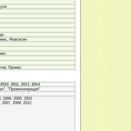
муло
де
омес, Мовсисян
мес
тов, Промес
,
2010
,
2011
,
2013
,
2014
.
кат", "Промкооперация"
, 1999, 2000, 2001.
 2007, 2009, 2012.