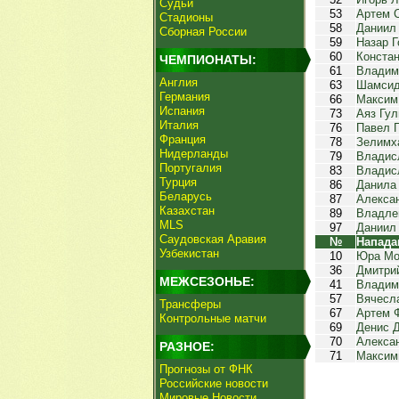
Судьи
53
Артем 
Стадионы
58
Даниил
Сборная России
59
Назар Г
60
Конста
ЧЕМПИОНАТЫ:
61
Владим
Англия
63
Шамсид
Германия
66
Максим
Испания
73
Аяз Гул
Италия
76
Павел 
Франция
78
Зелимх
Нидерланды
79
Владис
Португалия
83
Владис
Турция
86
Данила
Беларусь
87
Алекса
Казахстан
89
Владле
MLS
97
Даниил
Саудовская Аравия
№
Напад
Узбекистан
10
Юра Мо
36
Дмитри
МЕЖСЕЗОНЬЕ:
41
Владим
57
Вячесл
Трансферы
67
Артем 
Контрольные матчи
69
Денис 
70
Алекса
РАЗНОЕ:
71
Максим
Прогнозы от ФНК
Российские новости
Мировые Новости