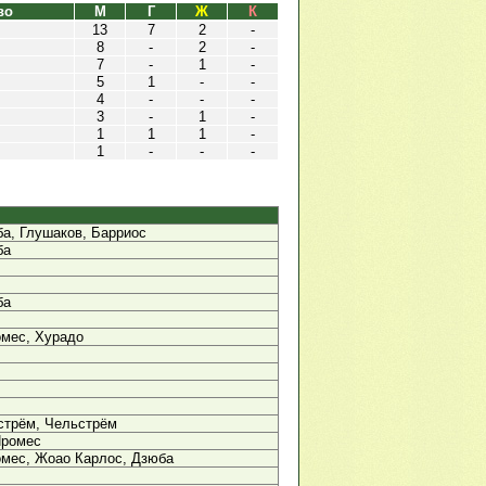
во
М
Г
Ж
К
13
7
2
-
8
-
2
-
7
-
1
-
5
1
-
-
4
-
-
-
3
-
1
-
1
1
1
-
1
-
-
-
а, Глушаков, Барриос
ба
ба
омес, Хурадо
стрём, Чельстрём
Промес
омес, Жоао Карлос, Дзюба