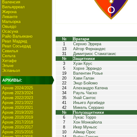
Валенсия
Вильярреал
Жирона
Леванте
Мальорка
Овьедо
Осасуна
Райо Вальекано
№
Вратари
Реал Мадрид
1
Серхио Эррера
Реал Сосьедад
13
Айтор Фернандес
Севилья
31
Димитриос Стаматакис
Сельта
№
Защитники
Хетафе
3
Хуан Крус
Эльче
5
Хорхе Эррандо
Эспаньол
19
Валентин Розье
20
Хави Галан
АРХИВЫ:
22
Энцо Бойомо
Архив 2024/2025
24
Алехандро Катена
Архив 2023/2024
34
Рауль Часко
Архив 2022/2023
35
Унай Сантос
Архив 2021/2022
41
Иньиго Аргибиде
Архив 2020/2021
42
Микель Серрано
Архив 2019/2020
№
Полузащитники
Архив 2018/2019
6
Лукас Торро
Архив 2017/2018
7
Хон Монкайола
Архив 2016/2017
8
Икер Муньос
Архив 2015/2016
10
Аймар Орос
Архив 2014/2015
14
Рубен Гарсия