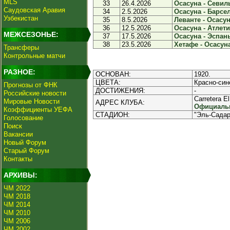
MLS
33
26.4.2026
Осасуна - Севиль
Саудовская Аравия
34
2.5.2026
Осасуна - Барсел
Узбекистан
35
8.5.2026
Леванте - Осасуна
36
12.5.2026
Осасуна - Атлети
МЕЖСЕЗОНЬЕ:
37
17.5.2026
Осасуна - Эспань
38
23.5.2026
Хетафе - Осасуна
Трансферы
Контрольные матчи
РАЗНОЕ:
ОСНОВАН:
1920.
ЦВЕТА:
Красно-син
Прогнозы от ФНК
ДОСТИЖЕНИЯ:
-
Российские новости
Carretera E
Мировые Новости
АДРЕС КЛУБА:
Официальн
Коэффициенты УЕФА
СТАДИОН:
"Эль-Садар
Голосование
Поиск
Вакансии
Новый Форум
Старый Форум
Контакты
АРХИВЫ:
ЧМ 2022
ЧМ 2018
ЧМ 2014
ЧМ 2010
ЧМ 2006
ЧМ 2002