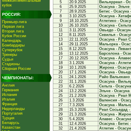
Межконтинентальный
5
20.9.2025
Вильярреал - Оса
кубок
6
25.9.2025
Осасуна - Эльче -
7
28.9.2025
Бетис - Осасуна -
РОССИЯ:
8
3.10.2025
Осасуна - Хетафе
9
18.10.2025
Атлетико - Осасу
Премьер-лига
10
26.10.2025
Осасуна - Сельта 
Первая лига
11
3.11.2025
Овьедо - Осасуна
Вторая лига
12
8.11.2025
Севилья - Осасун
Кубок России
13
22.11.2025
Осасуна - Реал С
Календарь
14
29.11.2025
Мальорка - Осасу
Бомбардиры
15
8.12.2025
Осасуна - Леванте
Суперкубок
16
13.12.2025
Барселона - Осас
Тренеры
17
20.12.2025
Осасуна - Алавес 
Судьи
18
3.1.2026
Осасуна - Атлетик
Стадионы
19
10.1.2026
Жирона - Осасуна
Сборная России
20
17.1.2026
Осасуна - Овьедо
21
24.1.2026
Райо Вальекано -
ЧЕМПИОНАТЫ:
22
31.1.2026
Осасуна - Вильяр
Англия
23
6.2.2026
Сельта - Осасуна 
Германия
24
13.2.2026
Эльче - Осасуна -
Испания
25
21.2.2026
Осасуна - Реал М
Италия
26
1.3.2026
Валенсия - Осасу
Франция
27
7.3.2026
Осасуна - Мальор
Нидерланды
28
15.3.2026
Реал Сосьедад - 
Португалия
29
21.3.2026
Осасуна - Жирона
Турция
30
5.4.2026
Алавес - Осасуна 
Беларусь
31
12.4.2026
Осасуна - Бетис -
Казахстан
32
21.4.2026
Атлетик - Осасуна