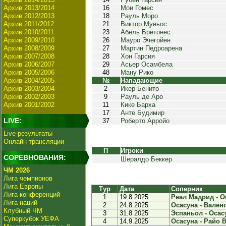
Архив 2013/2014
16
Мои Гомес
Архив 2012/2013
18
Рауль Моро
Архив 2011/2012
21
Виктор Муньос
Архив 2010/2011
23
Абель Бретонес
Архив 2009/2010
26
Мауро Эчегойен
Архив 2008/2009
27
Мартин Педроарена
Архив 2007/2008
28
Хон Гарсия
Архив 2006/2007
29
Асьер Осамбела
Архив 2005/2006
48
Ману Рико
Архив 2004/2005
№
Нападающие
Архив 2003/2004
2
Икер Бенито
Архив 2002/2003
9
Рауль де Аро
Архив 2001/2002
11
Кике Барха
17
Анте Будимир
LIVE:
37
Роберто Арройо
Live-результаты
Онлайн трансляции
П
Игроки
СОРЕВНОВАНИЯ:
Шералдо Беккер
ЧМ 2026
Лига чемпионов
Лига Европы
Тур
Дата
Соперник
Лига конференций
1
19.8.2025
Реал Мадрид - Ос
Лига наций
2
24.8.2025
Осасуна - Валенс
Клубный ЧМ
3
31.8.2025
Эспаньол - Осасу
Суперкубок УЕФА
4
14.9.2025
Осасуна - Райо В