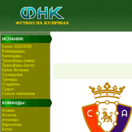
ИСПАНИЯ:
Сезон 2025/2026
Бомбардиры
Календарь
Трансферы (зима)
Трансферы (лето)
Кубок Испании
Суперкубок
Тренеры
Стадионы
Судьи
Список чемпионов
КОМАНДЫ:
Алавес
Атлетик
Атлетико
Барселона
Бетис