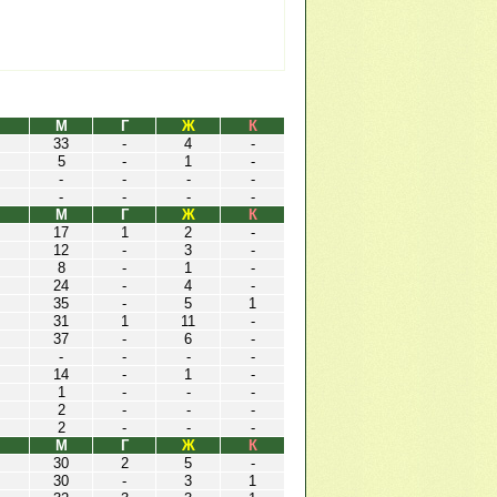
М
Г
Ж
К
33
-
4
-
5
-
1
-
-
-
-
-
-
-
-
-
М
Г
Ж
К
17
1
2
-
12
-
3
-
8
-
1
-
24
-
4
-
35
-
5
1
31
1
11
-
37
-
6
-
-
-
-
-
14
-
1
-
1
-
-
-
2
-
-
-
2
-
-
-
М
Г
Ж
К
30
2
5
-
30
-
3
1