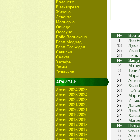
Валенсия
Вильярреал
Жирона
Леванте
Мальорка
Овьедо
Осасуна
№
Врат
Райо Вальекано
1
Лео Р
Реал Мадрид
13
Лукас
Реал Сосьедад
25
Иван 
Севилья
38
Ниль 
Сельта
№
Защи
Хетафе
2
Матеу
Эльче
3
Тони 
Эспаньол
4
Мара
21
Антон
АРХИВЫ:
22
Хоан 
Архив 2024/2025
23
Пабл
Архив 2023/2024
24
Марти
Архив 2022/2023
26
Ильес
Архив 2021/2022
27
Давид
Архив 2020/2021
29
Луис 
Архив 2019/2020
34
Хавье
Архив 2018/2019
44
Мигел
Архив 2017/2018
№
Полу
Архив 2016/2017
5
Омар
Архив 2015/2016
6
Антон
Архив 2014/2015