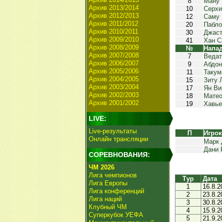
8
Ману
Архив 2013/2014
10
Серхи
Архив 2012/2013
12
Саму 
Архив 2011/2012
20
Пабло
Архив 2010/2011
30
Джас
Архив 2009/2010
41
Хан С
Архив 2008/2009
№
Напа
Архив 2007/2008
7
Ведат
Архив 2006/2007
9
Абдон
Архив 2005/2006
11
Такум
Архив 2004/2005
15
Зиту 
Архив 2003/2004
17
Ян Ви
Архив 2002/2003
18
Мате
Архив 2001/2002
19
Хавье
LIVE:
Live-результаты
П
Игро
Онлайн трансляции
Марк 
Дани 
СОРЕВНОВАНИЯ:
ЧМ 2026
Лига чемпионов
Тур
Дата
Лига Европы
1
16.8.2
Лига конференций
2
23.8.2
Лига наций
3
30.8.2
Клубный ЧМ
4
15.9.2
Суперкубок УЕФА
5
21.9.2