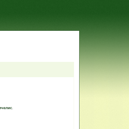
ичелис
.