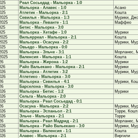
025
Реал Сосьедад - Мальорка - 1:0
025
Мальорка - Алавес - 1:0
Асано
025
Атлетик - Мальорка - 2:1
Кошта
2025
Севилья - Мальорка - 1:3
Мурики, Дж
2025
Мальорка - Леванте - 1:1
Маффео
025
Бетис - Мальорка - 3:0
025
Мальорка - Хетафе - 1:0
Мурики
2025
Вильярреал - Мальорка - 2:1
Кошта
2025
Мальорка - Осасуна - 2:2
Мурики, Му
025
Овьедо - Мальорка - 0:0
2025
Мальорка - Эльче - 3:1
Морланес, 
2025
Валенсия - Мальорка - 1:1
Кошта
26
Мальорка - Жирона - 1:2
Мурики
026
Райо Вальекано - Мальорка - 2:1
Мурики
026
Мальорка - Атлетик - 3:2
Мурики, Мур
026
Атлетико - Мальорка - 3:0
26
Мальорка - Севилья - 4:1
Мурики, Кош
26
Барселона - Мальорка - 3:0
026
Мальорка - Бетис - 1:2
Мурики
026
Сельта - Мальорка - 2:0
026
Мальорка - Реал Сосьедад - 0:1
26
Осасуна - Мальорка - 2:2
Мурики, Му
026
Мальорка - Эспаньол - 2:1
Торре, Кошт
026
Эльче - Мальорка - 2:1
Торре
26
Мальорка - Реал Мадрид - 2:1
Морланес, 
026
Мальорка - Райо Вальекано - 3:0
Мурики, Мур
026
Мальорка - Валенсия - 1:1
Кошта
026
Алавес - Мальорка - 2:1
Виргили