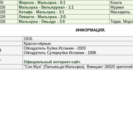
26
Жирона - Мальорка - 0:1
Кошта
026
Мальорка - Вильярреал - 1:1
Мурики
026
Хетафе - Мальорка - 3:1
Маскарель
026
Леванте - Мальорка - 2:0
026
Мальорка - Овьедо - 3:0
Торре, Морл
ИНФОРМАЦИЯ.
1916.
Красно-чёрные.
Обладатель Кубка Испании - 2003.
:
Обладатель Суперкубка Испании - 1998.
:
Официальный интернет-сайт.
"Сон Муа" (Пальма-де-Мальорка). Вмещает 26020 зрителей