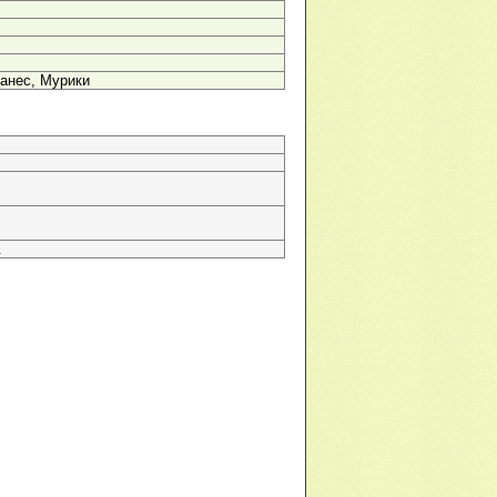
анес, Мурики
.