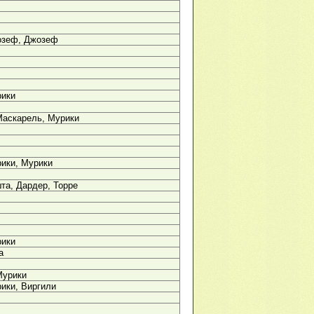
озеф, Джозеф
рики
Маскарель, Мурики
ики, Мурики
та, Дардер, Торре
рики
а
Мурики
ики, Виргили