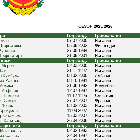
СЕЗОН 2025/2026
ари
Год рожд.
Гражданство
оман
07.07.2000
Испания
 Бергстрём
05.09.2002
Финляндия
Куэльяр
27.05.1984
Испания
Торрегитарт
21.09.2001
Испания
тники
Год рожд.
Гражданство
 Морей
02.03.2000
Испания
Лато
21.11.1997
Испания
ш Кумбула
08.02.2000
Албания
ио Раильо
08.10.1991
Испания
Мохика
21.08.1992
Колумбия
о Маффео
12.07.1997
Испания
н Вальент
11.12.1995
Словакия
с Салхи
27.07.2007
Франция
 Лопес
03.02.2003
Испания
Орехуэла
11.08.2007
Испания
р Олаисола
15.03.2007
Испания
ь Калатаюд
26.04.2006
Испания
защитники
Год рожд.
Гражданство
 Маскарель
02.02.1993
Испания
ио Санчес
22.04.1997
Испания