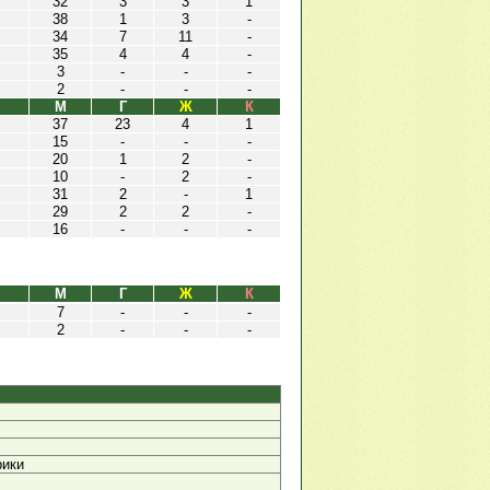
32
3
3
1
38
1
3
-
34
7
11
-
35
4
4
-
3
-
-
-
2
-
-
-
М
Г
Ж
К
37
23
4
1
15
-
-
-
20
1
2
-
10
-
2
-
31
2
-
1
29
2
2
-
16
-
-
-
М
Г
Ж
К
7
-
-
-
2
-
-
-
рики