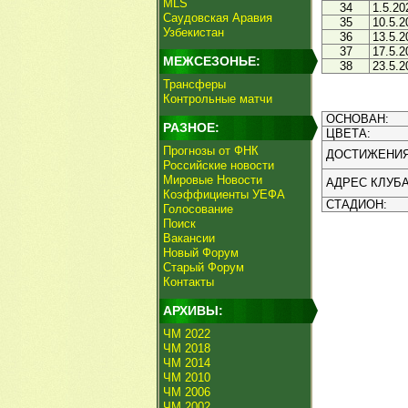
MLS
34
1.5.20
Саудовская Аравия
35
10.5.2
Узбекистан
36
13.5.2
37
17.5.2
МЕЖСЕЗОНЬЕ:
38
23.5.2
Трансферы
Контрольные матчи
ОСНОВАН:
РАЗНОЕ:
ЦВЕТА:
Прогнозы от ФНК
ДОСТИЖЕНИЯ
Российские новости
Мировые Новости
АДРЕС КЛУБА
Коэффициенты УЕФА
СТАДИОН:
Голосование
Поиск
Вакансии
Новый Форум
Старый Форум
Контакты
АРХИВЫ:
ЧМ 2022
ЧМ 2018
ЧМ 2014
ЧМ 2010
ЧМ 2006
ЧМ 2002