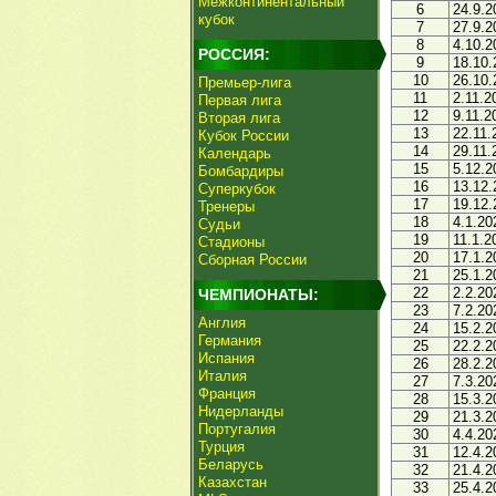
Межконтинентальный
6
24.9.2
кубок
7
27.9.2
8
4.10.2
РОССИЯ:
9
18.10.
10
26.10.
Премьер-лига
11
2.11.2
Первая лига
12
9.11.2
Вторая лига
13
22.11.
Кубок России
14
29.11.
Календарь
15
5.12.2
Бомбардиры
16
13.12.
Суперкубок
17
19.12.
Тренеры
18
4.1.20
Судьи
19
11.1.2
Стадионы
20
17.1.2
Сборная России
21
25.1.2
22
2.2.20
ЧЕМПИОНАТЫ:
23
7.2.20
Англия
24
15.2.2
Германия
25
22.2.2
Испания
26
28.2.2
Италия
27
7.3.20
Франция
28
15.3.2
Нидерланды
29
21.3.2
Португалия
30
4.4.20
Турция
31
12.4.2
Беларусь
32
21.4.2
Казахстан
33
25.4.2