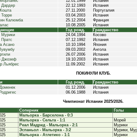
 Морланес
12.01.1999
Испания
 Дардер
22.12.1993
Испания
Кошта
27.11.2000
Португалия
 Торре
03.04.2003
Испания
тин Калюмба
25.12.2004
Франция
алас
10.08.2005
Испания
дающие
Год рожд.
Гражданство
 Мурики
24.04.1994
Косово
 Пратс
07.12.1992
Испания
а Асано
10.10.1994
Япония
Лувумбу
09.03.2002
Ангола
ргили
26.07.2006
Испания
о Джозеф
19.10.2003
Испания
р Льябрес
11.09.2002
Испания
ПОКИНУЛИ КЛУБ.
ки
Год рожд.
Гражданство
Доменек
01.12.2006
Испания
Родригес
06.06.1988
Испания
Чемпионат Испании 2025/2026.
Соперник
Голы
025
Мальорка - Барселона - 0:3
025
Мальорка - Сельта - 1:1
Морей
025
Реал Мадрид - Мальорка - 2:1
Мурики
025
Эспаньол - Мальорка - 3:2
Мурики, Му
025
Мальорка - Атлетико - 1:1
Мурики