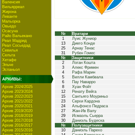
Валенсия
Вильярреал
Жирона
Леванте
Мальорка
Овьедо
Осасуна
№
Вратари
Райо Вальекано
1
Луис Жуниор
Реал Мадрид
13
Диего Конде
Реал Сосьедад
25
Арнау Тенас
Севилья
31
Рубен Гомес
Сельта
№
Защитники
Хетафе
2
Логан Кошта
Эльче
3
Алекс Фримен
Эспаньол
4
Рафа Марин
5
Вилли Камбвала
АРХИВЫ:
6
Пау Наварро
Архив 2024/2025
8
Хуан Фойт
Архив 2023/2024
12
Ренату Вейга
Архив 2022/2023
15
Сантьяго Моуриньо
Архив 2021/2022
23
Серхи Кардона
Архив 2020/2021
24
Альфонсо Педраса
Архив 2019/2020
27
Жан-Ив Валу
Архив 2018/2019
29
Исмаэль Сьерра
Архив 2017/2018
30
Даниэль Будеска
Архив 2016/2017
№
Полузащитники
Архив 2015/2016
10
Даниэль Парехо
Архив 2014/2015
14
Санти Комесанья