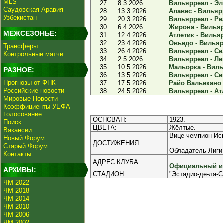
MLS
27
8.3.2026
Вильярреал - Эль
Саудовская Аравия
28
13.3.2026
Алавес - Вильярр
Узбекистан
29
20.3.2026
Вильярреал - Реа
30
6.4.2026
Жирона - Вильяр
МЕЖСЕЗОНЬЕ:
31
12.4.2026
Атлетик - Вильяр
32
23.4.2026
Овьедо - Вильярр
Трансферы
33
26.4.2026
Вильярреал - Сел
Контрольные матчи
34
2.5.2026
Вильярреал - Лев
35
10.5.2026
Мальорка - Виль
РАЗНОЕ:
36
13.5.2026
Вильярреал - Сев
Прогнозы от ФНК
37
17.5.2026
Райо Вальекано 
Российские новости
38
24.5.2026
Вильярреал - Атл
Мировые Новости
Коэффициенты УЕФА
Голосование
ОСНОВАН:
1923.
Поиск
ЦВЕТА:
Жёлтые.
Вакансии
Вице-чемпион Исп
Новый Форум
ДОСТИЖЕНИЯ:
Старый Форум
Обладатель Лиги
Контакты
АДРЕС КЛУБА:
Официальный ин
АРХИВЫ:
СТАДИОН:
"Эстадио-де-ла-С
ЧМ 2022
ЧМ 2018
ЧМ 2014
ЧМ 2010
ЧМ 2006
ЧМ 2002