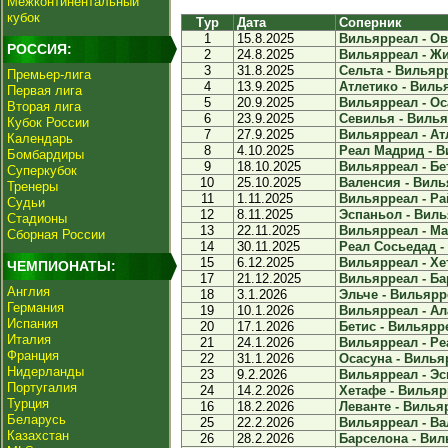
Межконтинентальный
кубок
Тур
Дата
Соперник
1
15.8.2025
Вильярреал - Овь
РОССИЯ:
2
24.8.2025
Вильярреал - Жи
3
31.8.2025
Сельта - Вильярр
Премьер-лига
4
13.9.2025
Атлетико - Вилья
Первая лига
5
20.9.2025
Вильярреал - Оса
Вторая лига
6
23.9.2025
Севилья - Вильяр
Кубок России
7
27.9.2025
Вильярреал - Атл
Календарь
8
4.10.2025
Реал Мадрид - В
Бомбардиры
9
18.10.2025
Вильярреал - Бет
Суперкубок
10
25.10.2025
Валенсия - Вилья
Тренеры
11
1.11.2025
Вильярреал - Ра
Судьи
12
8.11.2025
Эспаньол - Виль
Стадионы
13
22.11.2025
Вильярреал - Ма
Сборная России
14
30.11.2025
Реал Сосьедад - 
15
6.12.2025
Вильярреал - Хет
ЧЕМПИОНАТЫ:
17
21.12.2025
Вильярреал - Бар
Англия
18
3.1.2026
Эльче - Вильярре
Германия
19
10.1.2026
Вильярреал - Ала
Испания
20
17.1.2026
Бетис - Вильярре
Италия
21
24.1.2026
Вильярреал - Ре
Франция
22
31.1.2026
Осасуна - Вильяр
Нидерланды
23
9.2.2026
Вильярреал - Эс
Португалия
24
14.2.2026
Хетафе - Вильярр
Турция
16
18.2.2026
Леванте - Вильяр
Беларусь
25
22.2.2026
Вильярреал - Вал
Казахстан
26
28.2.2026
Барселона - Виль