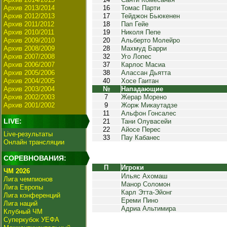
Архив 2013/2014
16
Томас Парти
Архив 2012/2013
17
Тейджон Бьюкенен
Архив 2011/2012
18
Пап Гейе
Архив 2010/2011
19
Николя Пепе
Архив 2009/2010
20
Альберто Молейро
Архив 2008/2009
28
Махмуд Барри
Архив 2007/2008
32
Уго Лопес
Архив 2006/2007
37
Карлос Масиа
Архив 2005/2006
38
Алассан Дьятта
Архив 2004/2005
40
Хосе Гаитан
Архив 2003/2004
№
Нападающие
Архив 2002/2003
7
Жерар Морено
Архив 2001/2002
9
Жорж Микаутадзе
11
Альфон Гонсалес
LIVE:
21
Тани Олувасейи
22
Айосе Перес
Live-результаты
33
Пау Кабанес
Онлайн трансляции
СОРЕВНОВАНИЯ:
П
Игроки
ЧМ 2026
Ильяс Ахомаш
Лига чемпионов
Манор Соломон
Лига Европы
Карл Этта-Эйонг
Лига конференций
Ереми Пино
Лига наций
Адриа Альтимира
Клубный ЧМ
Суперкубок УЕФА