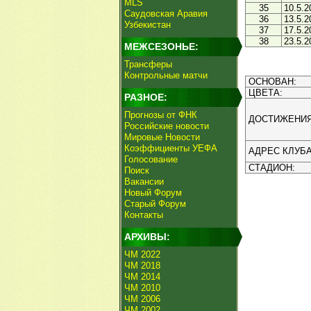
MLS
35
10.5.2
Саудовская Аравия
36
13.5.2
Узбекистан
37
17.5.2
38
23.5.2
МЕЖСЕЗОНЬЕ:
Трансферы
Контрольные матчи
ОСНОВАН:
ЦВЕТА:
РАЗНОЕ:
Прогнозы от ФНК
ДОСТИЖЕНИЯ
Российские новости
Мировые Новости
Коэффициенты УЕФА
АДРЕС КЛУБА
Голосование
СТАДИОН:
Поиск
Вакансии
Новый Форум
Старый Форум
Контакты
АРХИВЫ:
ЧМ 2022
ЧМ 2018
ЧМ 2014
ЧМ 2010
ЧМ 2006
ЧМ 2002