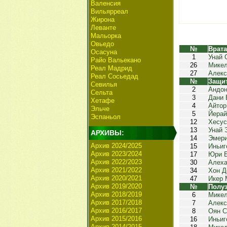
Валенсия
Вильярреал
Жирона
Леванте
Мальорка
Овьедо
№
Врат
Осасуна
1
Унай 
Райо Вальекано
26
Микел
Реал Мадрид
27
Алекс
Реал Сосьедад
№
Защи
Севилья
2
Андон
Сельта
3
Дани 
Хетафе
4
Айтор
Эльче
5
Йерай
Эспаньол
12
Хесус
13
Унай 
АРХИВЫ:
14
Эмери
Архив 2024/2025
15
Иньиг
Архив 2023/2024
17
Юри 
Архив 2022/2023
30
Алеха
Архив 2021/2022
34
Хон Д
Архив 2020/2021
47
Икер 
Архив 2019/2020
№
Полу
Архив 2018/2019
6
Микел
Архив 2017/2018
7
Алекс
Архив 2016/2017
8
Оян С
Архив 2015/2016
16
Иньиг
Архив 2014/2015