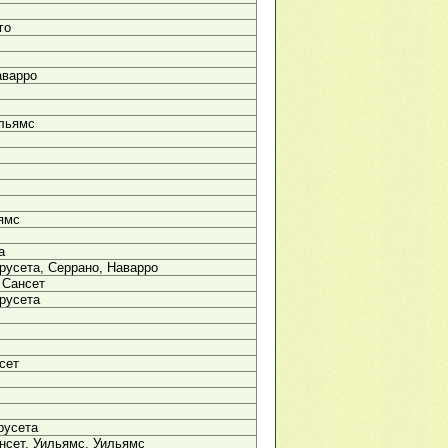
го
аварро
ильямс
ямс
а
урусета, Серрано, Наварро
 Сансет
урусета
сет
русета
нсет, Уильямс, Уильямс