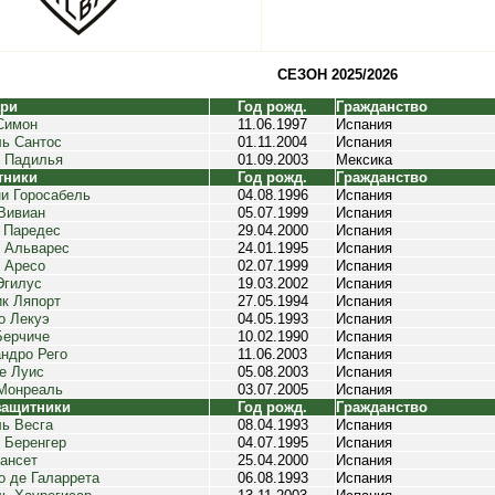
СЕЗОН 2025/2026
ари
Год рожд.
Гражданство
Симон
11.06.1997
Испания
ь Сантос
01.11.2004
Испания
 Падилья
01.09.2003
Мексика
тники
Год рожд.
Гражданство
и Горосабель
04.08.1996
Испания
Вивиан
05.07.1999
Испания
 Паредес
29.04.2000
Испания
 Альварес
24.01.1995
Испания
 Аресо
02.07.1999
Испания
Эгилус
19.03.2002
Испания
к Ляпорт
27.05.1994
Испания
о Лекуэ
04.05.1993
Испания
Берчиче
10.02.1990
Испания
ндро Рего
11.06.2003
Испания
е Луис
05.08.2003
Испания
Монреаль
03.07.2005
Испания
защитники
Год рожд.
Гражданство
ь Весга
08.04.1993
Испания
 Беренгер
04.07.1995
Испания
ансет
25.04.2000
Испания
о де Галаррета
06.08.1993
Испания