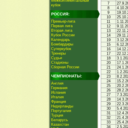
Межконтинентальный
7
27.9.2
кубок
8
4.10.2
9
19.10.
РОССИЯ:
10
25.10.
Премьер-лига
11
1.11.2
Первая лига
12
9.11.2
Вторая лига
13
22.11.
Кубок России
14
29.11.
Календарь
19
3.12.2
Бомбардиры
15
6.12.2
Суперкубок
16
14.12.
Тренеры
17
22.12.
Судьи
18
3.1.20
Стадионы
20
17.1.2
Сборная России
21
24.1.2
22
1.2.20
ЧЕМПИОНАТЫ:
23
8.2.20
24
15.2.2
Англия
25
20.2.2
Германия
26
28.2.2
Испания
27
7.3.20
Италия
28
14.3.2
Франция
29
22.3.2
Нидерланды
30
5.4.20
Португалия
31
12.4.2
Турция
32
21.4.2
Беларусь
33
25.4.2
Казахстан
34
2.5.20