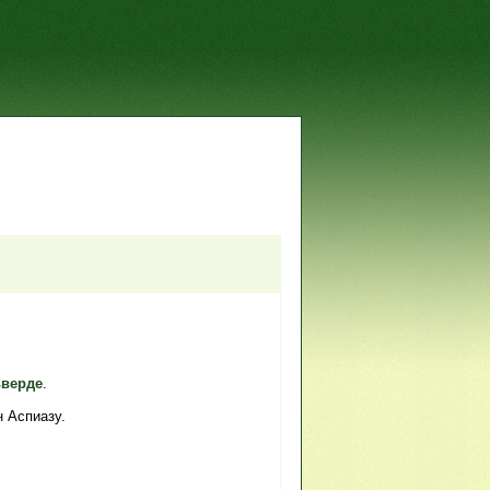
ьверде
.
н Аспиазу.