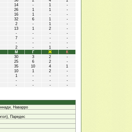
36
2
4
1
14
-
1
-
26
1
1
-
16
1
-
-
32
6
1
-
2
-
1
-
13
1
2
-
-
-
-
-
7
-
-
-
-
-
-
-
2
-
1
-
М
Г
Ж
К
30
3
2
-
25
6
2
-
35
10
4
1
10
1
2
-
1
-
-
-
-
-
-
-
-
-
-
-
ннади, Наварро
огол), Паредес