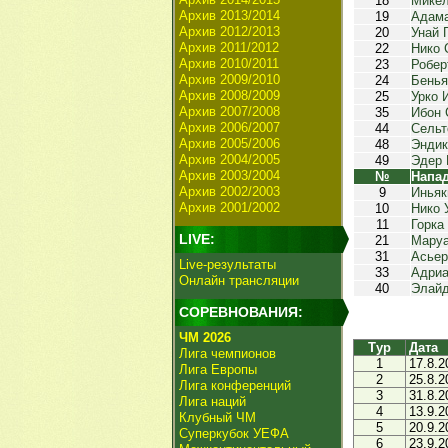
18
Микел
Архив 2013/2014
19
Адама
Архив 2012/2013
20
Унай 
Архив 2011/2012
22
Нико 
Архив 2010/2011
23
Робер
Архив 2009/2010
24
Бенья
Архив 2008/2009
25
Урко 
Архив 2007/2008
35
Ибон 
Архив 2006/2007
44
Сельт
Архив 2005/2006
48
Эндик
Архив 2004/2005
49
Эдер 
Архив 2003/2004
№
Напа
Архив 2002/2003
9
Иньяк
Архив 2001/2002
10
Нико 
11
Горка
LIVE:
21
Маруа
31
Асьер
Live-результаты
33
Адриа
Онлайн трансляции
40
Элай
СОРЕВНОВАНИЯ:
ЧМ 2026
Тур
Дата
Лига чемпионов
1
17.8.2
Лига Европы
2
25.8.2
Лига конференций
3
31.8.2
Лига наций
4
13.9.2
Клубный ЧМ
5
20.9.2
Суперкубок УЕФА
6
23.9.2