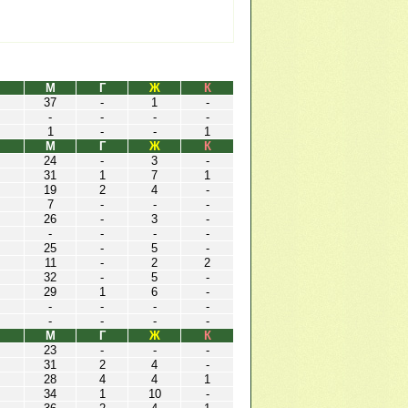
М
Г
Ж
К
37
-
1
-
-
-
-
-
1
-
-
1
М
Г
Ж
К
24
-
3
-
31
1
7
1
19
2
4
-
7
-
-
-
26
-
3
-
-
-
-
-
25
-
5
-
11
-
2
2
32
-
5
-
29
1
6
-
-
-
-
-
-
-
-
-
М
Г
Ж
К
23
-
-
-
31
2
4
-
28
4
4
1
34
1
10
-