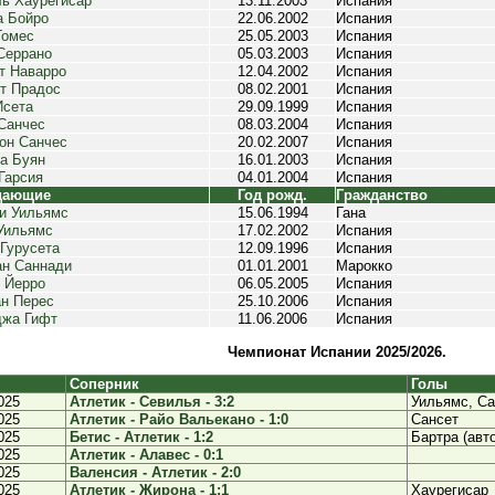
ь Хаурегисар
13.11.2003
Испания
 Бойро
22.06.2002
Испания
Гомес
25.05.2003
Испания
Серрано
05.03.2003
Испания
т Наварро
12.04.2002
Испания
т Прадос
08.02.2001
Испания
Исета
29.09.1999
Испания
Санчес
08.03.2004
Испания
он Санчес
20.02.2007
Испания
а Буян
16.01.2003
Испания
Гарсия
04.01.2004
Испания
дающие
Год рожд.
Гражданство
и Уильямс
15.06.1994
Гана
Уильямс
17.02.2002
Испания
 Гурусета
12.09.1996
Испания
н Саннади
01.01.2001
Марокко
 Йерро
06.05.2005
Испания
н Перес
25.10.2006
Испания
джа Гифт
11.06.2006
Испания
Чемпионат Испании 2025/2026.
Соперник
Голы
025
Атлетик - Севилья - 3:2
Уильямс, Са
025
Атлетик - Райо Вальекано - 1:0
Сансет
025
Бетис - Атлетик - 1:2
Бартра (авт
025
Атлетик - Алавес - 0:1
025
Валенсия - Атлетик - 2:0
025
Атлетик - Жирона - 1:1
Хаурегисар