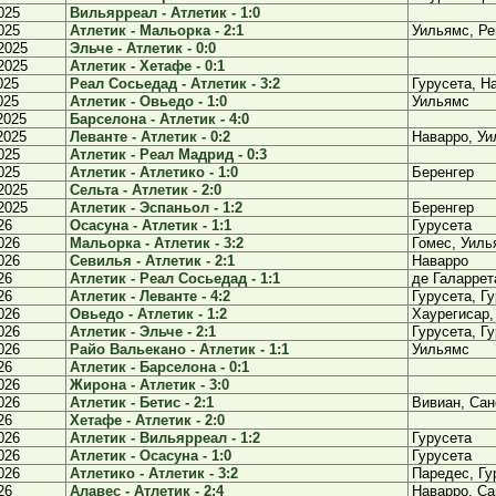
025
Вильярреал - Атлетик - 1:0
025
Атлетик - Мальорка - 2:1
Уильямс, Ре
2025
Эльче - Атлетик - 0:0
2025
Атлетик - Хетафе - 0:1
025
Реал Сосьедад - Атлетик - 3:2
Гурусета, Н
025
Атлетик - Овьедо - 1:0
Уильямс
2025
Барселона - Атлетик - 4:0
2025
Леванте - Атлетик - 0:2
Наварро, У
025
Атлетик - Реал Мадрид - 0:3
025
Атлетик - Атлетико - 1:0
Беренгер
2025
Сельта - Атлетик - 2:0
2025
Атлетик - Эспаньол - 1:2
Беренгер
26
Осасуна - Атлетик - 1:1
Гурусета
026
Мальорка - Атлетик - 3:2
Гомес, Уиль
026
Севилья - Атлетик - 2:1
Наварро
26
Атлетик - Реал Сосьедад - 1:1
де Галаррет
26
Атлетик - Леванте - 4:2
Гурусета, Г
026
Овьедо - Атлетик - 1:2
Хаурегисар,
026
Атлетик - Эльче - 2:1
Гурусета, Г
026
Райо Вальекано - Атлетик - 1:1
Уильямс
26
Атлетик - Барселона - 0:1
026
Жирона - Атлетик - 3:0
026
Атлетик - Бетис - 2:1
Вивиан, Сан
26
Хетафе - Атлетик - 2:0
026
Атлетик - Вильярреал - 1:2
Гурусета
026
Атлетик - Осасуна - 1:0
Гурусета
026
Атлетико - Атлетик - 3:2
Паредес, Гу
26
Алавес - Атлетик - 2:4
Наварро, Са