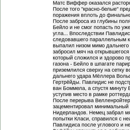
Матс Виффер оказался расторо
После того "красно-белые" пре
поражения вплоть до финально
После заброса из глубины пол
Бейло и не смог попасть по уж
угла... Впоследствии Павлиди
следовавшего параллельным к
выпалил низом мимо дальнего 
забросил мяч на открывшегося
который сложился и здорово пр
газона - Бейло в шпагате пари
приземлился сверху на сетку в
дальнего удара Мёллера Вольф
Гертрёйды. Павлидис не подст
ван Боммела, а спустя минуту 
уступив место в рамке роттер
После перерыва Велленройтер
зацементировал минимальный 
Нидерландов. Немец забрал м
попытки Класи, справился с н
Павлидиса после углового и н