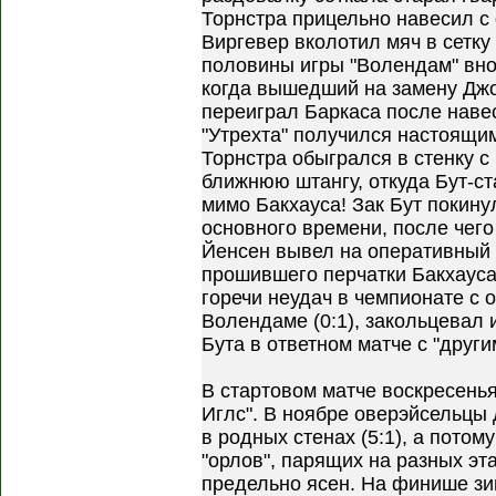
Торнстра прицельно навесил с 
Виргевер вколотил мяч в сетку
половины игры "Волендам" внов
когда вышедший на замену Джо
переиграл Баркаса после наве
"Утрехта" получился настоящи
Торнстра обыгрался в стенку с
ближнюю штангу, откуда Бут-ст
мимо Бакхауса! Зак Бут покину
основного времени, после чего
Йенсен вывел на оперативный 
прошившего перчатки Бакхауса.
горечи неудач в чемпионате с 
Волендаме (0:1), закольцевал
Бута в ответном матче с "друг
В стартовом матче воскресенья
Иглс". В ноябре оверэйсельцы
в родных стенах (5:1), а потом
"орлов", парящих на разных эт
предельно ясен. На финише зи