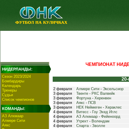
ЧЕМПИОНАТ НИДЕР
НИДЕРЛАНДЫ:
Сезон 2023/2024
20-
Бомбардиры
Календарь
2 февраля
Алмере Сити
-
Эксельсиор
Тренеры
3 февраля
Твенте
-
РКС Валвейк
Судьи
3 февраля
Фортуна
-
Херенвен
Список чемпионов
3 февраля
Аякс
-
ПСВ
3 февраля
НЕК Неймеген
-
Хераклес
КОМАНДЫ:
4 февраля
Витесс
-
Гоу Эхед Иглс
АЗ Алкмаар
4 февраля
АЗ Алкмаар
-
Фейеноорд
Алмере Сити
4 февраля
Утрехт
-
Волендам
Аякс
4 февраля
Спарта
-
Зволле