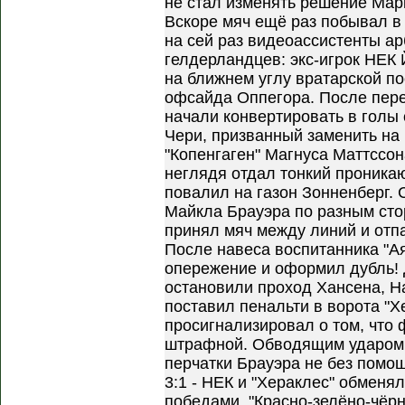
не стал изменять решение Марк
Вскоре мяч ещё раз побывал в 
на сей раз видеоассистенты ар
гелдерландцев: экс-игрок НЕК
на ближнем углу вратарской п
офсайда Оппегора. После пере
начали конвертировать в голы 
Чери, призванный заменить на 
"Копенгаген" Магнуса Маттссон
неглядя отдал тонкий проникаю
повалил на газон Зонненберг. С
Майкла Брауэра по разным сто
принял мяч между линий и отп
После навеса воспитанника "Ая
опережение и оформил дубль! 
остановили проход Хансена, На
поставил пенальти в ворота "Х
просигнализировал о том, что 
штрафной. Обводящим ударом 
перчатки Брауэра не без помо
3:1 - НЕК и "Хераклес" обмен
победами. "Красно-зелёно-чё