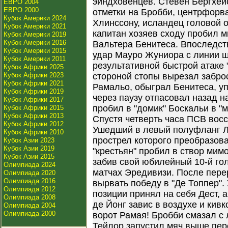
эйндховенцев. Стевен Бергхей
ЕВРО 2004
ЕВРО 2000
отметки на Бробби, центрфорва
Кубок Америки 2024
Хлинссону, исландец головой о
Кубок Америки 2021
капитан хозяев сходу пробил м
Кубок Америки 2019
Кубок Америки 2016
Вальтера Бенитеса. Впоследст
Кубок Америки 2015
удар Мауро Жуниора с линии ш
Кубок Америки 2011
результативной быстрой атаке 
Кубок Африки 2025
Кубок Африки 2023
стороной стопы вырезал заброс
Кубок Африки 2021
Рамальо, обыграл Бенитеса, у
Кубок Африки 2019
через паузу отпасовал назад н
Кубок Африки 2017
пробил в "домик" Боскальи в "
Кубок Африки 2015
Кубок Африки 2013
Спустя четверть часа ПСВ восс
Кубок Африки 2012
Ушедший в левый полуфланг Л
Кубок Африки 2010
прострел которого преобразова
Кубок Азии 2023
Кубок Азии 2019
"крестьян" пробил в створ мим
Кубок Азии 2015
забив свой юбилейный 10-й гол
Олимпиада 2024
матчах Эредивизи. После пер
Олимпиада 2020
Олимпиада 2016
вырвать победу в "Де Топпер".
Олимпиада 2012
позиции принял на себя Дест, а
Олимпиада 2008
де Йонг завис в воздухе и кив
Олимпиада 2004
Олимпиада 2000
ворот Рамая! Бробби смазал с
Тейлор запустил мяч выше пер