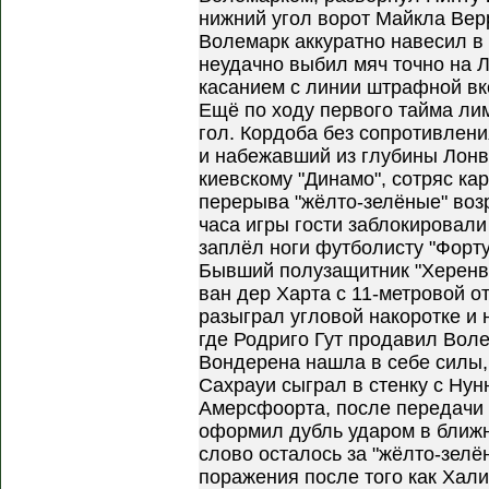
нижний угол ворот Майкла Вер
Волемарк аккуратно навесил в
неудачно выбил мяч точно на 
касанием с линии штрафной вк
Ещё по ходу первого тайма ли
гол. Кордоба без сопротивлени
и набежавший из глубины Лонв
киевскому "Динамо", сотряс ка
перерыва "жёлто-зелёные" возр
часа игры гости заблокировали
заплёл ноги футболисту "Форт
Бывший полузащитник "Херенв
ван дер Харта с 11-метровой о
разыграл угловой накоротке и 
где Родриго Гут продавил Вол
Вондерена нашла в себе силы,
Сахрауи сыграл в стенку с Нун
Амерсфоорта, после передачи 
оформил дубль ударом в ближ
слово осталось за "жёлто-зел
поражения после того как Хал