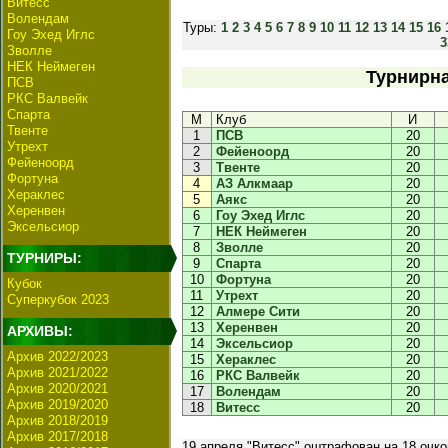
Витесс
Волендам
Туры:
1
2
3
4
5
6
7
8
9
10
11
12
13
14
15
16
Гоу Эхед Иглс
3
Зволле
НЕК Неймеген
Турнирна
ПСВ
РКС Валвейк
Спарта
М
Клуб
И
Твенте
1
ПСВ
20
Утрехт
2
Фейеноорд
20
Фейеноорд
3
Твенте
20
Фортуна
4
АЗ Алкмаар
20
Хераклес
5
Аякс
20
Херенвен
6
Гоу Эхед Иглс
20
Эксельсиор
7
НЕК Неймеген
20
8
Зволле
20
ТУРНИРЫ:
9
Спарта
20
10
Фортуна
20
Кубок
11
Утрехт
20
Суперкубок 2023
12
Алмере Сити
20
13
Херенвен
20
АРХИВЫ:
14
Эксельсиор
20
Архив 2022/2023
15
Хераклес
20
Архив 2021/2022
16
РКС Валвейк
20
Архив 2020/2021
17
Волендам
20
Архив 2019/2020
18
Витесс
20
Архив 2018/2019
Архив 2017/2018
19 апреля "Витесс" оштрафован на 18 очк