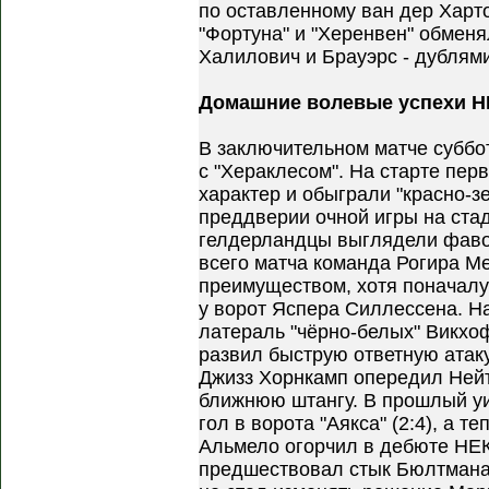
по оставленному ван дер Харто
"Фортуна" и "Херенвен" обменя
Халилович и Брауэрс - дублями
Домашние волевые успехи Н
В заключительном матче суббо
с "Хераклесом". На старте пер
характер и обыграли "красно-зе
преддверии очной игры на ст
гелдерландцы выглядели фаво
всего матча команда Рогира М
преимуществом, хотя поначалу
у ворот Яспера Силлессена. Н
латераль "чёрно-белых" Викхо
развил быструю ответную атаку
Джизз Хорнкамп опередил Нейт
ближнюю штангу. В прошлый у
гол в ворота "Аякса" (2:4), а т
Альмело огорчил в дебюте НЕК
предшествовал стык Бюлтмана 