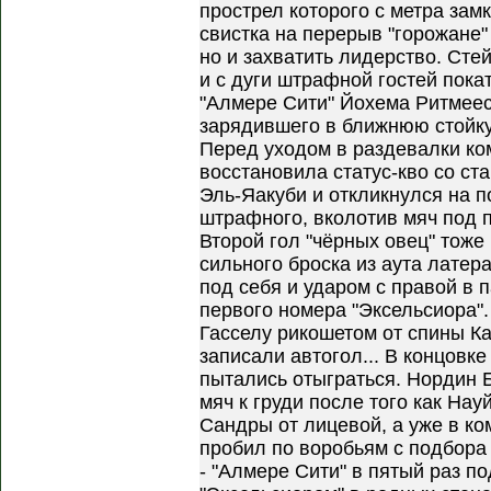
прострел которого с метра зам
свистка на перерыв "горожане" 
но и захватить лидерство. Сте
и с дуги штрафной гостей пока
"Алмере Сити" Йохема Ритмеес
зарядившего в ближнюю стойку
Перед уходом в раздевалки ко
восстановила статус-кво со ста
Эль-Яакуби и откликнулся на 
штрафного, вколотив мяч под п
Второй гол "чёрных овец" тоже
сильного броска из аута латер
под себя и ударом с правой в 
первого номера "Эксельсиора".
Гасселу рикошетом от спины Ка
записали автогол... В концовк
пытались отыграться. Нордин 
мяч к груди после того как На
Сандры от лицевой, а уже в к
пробил по воробьям с подбора 
- "Алмере Сити" в пятый раз п