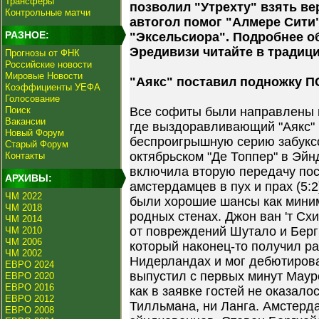
Трансферы
позволил "Утрехту" взять ве
Контрольные матчи
автогол помог "Алмере Сити
РАЗНОЕ:
"Эксельсиора". Подробнее об
Эредивизи читайте в традиц
Прогнозы от ФНК
Российские новости
Мировые Новости
"Аякс" поставил подножку П
Коэффициенты УЕФА
Голосование
Поиск
Все софиты были направлены 
Вакансии
где выздоравливающий "Аякс"
Новый Форум
беспроигрышную серию забукс
Старый Форум
октябрьском "Де Топпер" в Эй
Контакты
включила вторую передачу пос
АРХИВЫ:
амстердамцев в пух и прах (5:2)
ЧМ 2022
были хорошие шансы как миним
ЧМ 2018
родных стенах. Джон ван 'т Сх
ЧМ 2014
от повреждений Шутало и Берг
ЧМ 2010
ЧМ 2006
который наконец-то получил р
ЧМ 2002
Нидерландах и мог дебютироват
ЕВРО 2024
выпустил с первых минут Маур
ЕВРО 2020
ЕВРО 2016
как в заявке гостей не оказало
ЕВРО 2012
Тилльмана, ни Ланга. Амстерд
ЕВРО 2008