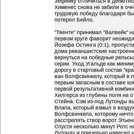
Зефёйку отличиться в дебютном
Хименес снова не забили в очн
трудовую победу благодаря бы
потерял Бейло.
"Твенте" принимал "Валвейк" н
первом круге фаворит неожид
Йозефа Остинга (0:1), пропусти
дома реваншистские настроени
вернуться на победные рельсы
серии. Уход Угальде как миним
дорогу в стартовый состав "кр
ван Волфсвинкелу, который в 
первым запасным в составе ко
первой результативной комбин
Хилгерса из глубины поля на 
Стейна. Сэм из-под Лутонды в
Влапа, который взмыл в воздух
Волфсвинкела, которому ничто
расстрелять створ ворот Этьен
Спустя несколько минут Ротс н
Лутонду и прицельно навесил 