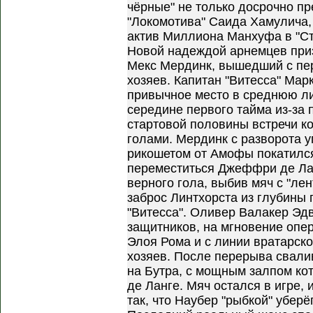
чёрные" не только досрочно п
"Локомотива" Саида Хамулича,
актив Миллиона Манхуфа в "Ст
Новой надеждой арнемцев приз
Мекс Мердинк, вышедший с пер
хозяев. Капитан "Витесса" Мар
привычное место в среднюю ли
середине первого тайма из-за 
стартовой половины встречи к
голами. Мердинк с разворота у
рикошетом от Амофы покатился
переместиться Джеффри де Лан
верного гола, выбив мяч с "ле
заброс Линтхорста из глубины 
"Витесса". Оливер Валакер Эд
защитников, на мгновение опе
Элоя Рома и с линии вратарско
хозяев. После перерыва свал
на Бутра, с мощным залпом кот
де Ланге. Мяч остался в игре,
так, что Наубер "рыбкой" уберё