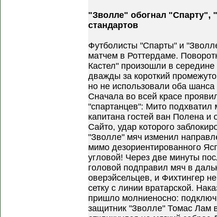
"Зволле" обогнал "Спарту", 
стандартов
Футболисты "Спарты" и "Зволл
матчем в Роттердаме. Поворот
Кастел" произошли в середине 
дважды за короткий промежуто
но не использовали оба шанса 
Сначала во всей красе проявил
"спартанцев": Мито подхватил
капитана гостей ван Полена и 
Сайто, удар которого заблокир
"Зволле" мяч изменил направл
мимо дезориентированного Ясп
угловой! Через две минуты пос
головой подправил мяч в даль
оверэйсельцев, и Фихтингер не
сетку с линии вратарской. Нак
пришло молниеносно: подключ
защитник "Зволле" Томас Лам