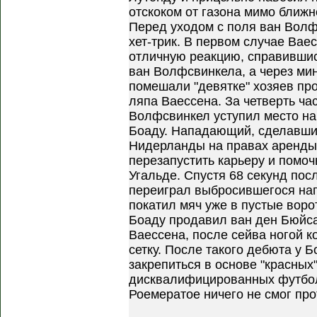
отскоком от газона мимо ближн
Перед уходом с поля ван Вол
хет-трик. В первом случае Ва
отличную реакцию, справившис
ван Волфсвинкела, а через мин
помешали "девятке" хозяев пр
ляпа Ваессена. За четверть ча
Волфсвинкел уступил место на 
Боаду. Нападающий, сделавший
Нидерланды на правах аренды 
перезапустить карьеру и помоч
Угальде. Спустя 68 секунд пос
переиграл выбросившегося нап
покатил мяч уже в пустые воро
Боаду продавил ван ден Бюйса
Ваессена, после сейва ногой к
сетку. После такого дебюта у 
закрепиться в основе "красных"!
дисквалифицированных футбол
Роемератое ничего не смог про