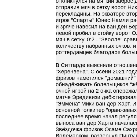
откликнулся на мягкий заброс 
отправив мяч в сетку ворот Ни
перекладины. На экваторе вто
игрок "Спарты" Юнес Намли ра
и зряче навесил на ван ден Бер
левой пробил в стойку ворот О
мяч в сетку. 0:2 - "Зволле" сра
количеству набранных очков, и
роттердамцев благодаря больш
В Ситтарде выясняли отношен
"Херенвена". С осени 2021 год
фризов наметился "домашний" 
обнадёживать болельщиков "жё
очной игрой на 2 очка опережа
матче Эредивизи дебютировал
"Эммена" Мики ван дер Харт. И
основной голкипер "оранжевых
последнее время начал регуля
выноса ван дер Харта началась
Звёздочка фризов Осаме Сахра
Волемарком, развернул Пинту 