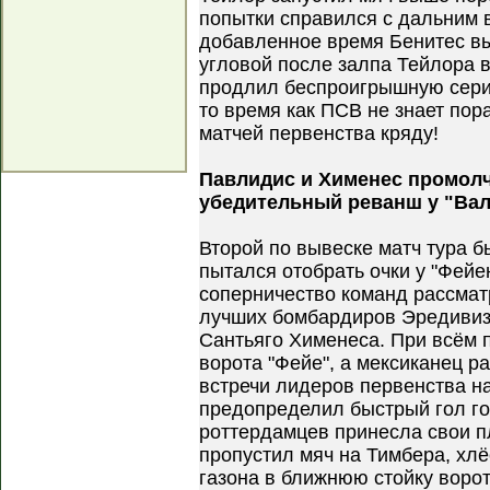
попытки справился с дальним 
добавленное время Бенитес вы
угловой после залпа Тейлора в 
продлил беспроигрышную серию
то время как ПСВ не знает пор
матчей первенства кряду!
Павлидис и Хименес промолч
убедительный реванш у "Вал
Второй по вывеске матч тура б
пытался отобрать очки у "Фейе
соперничество команд рассмат
лучших бомбардиров Эредивиз
Сантьяго Хименеса. При всём п
ворота "Фейе", а мексиканец р
встречи лидеров первенства н
предопределил быстрый гол го
роттердамцев принесла свои п
пропустил мяч на Тимбера, хлё
газона в ближнюю стойку воро