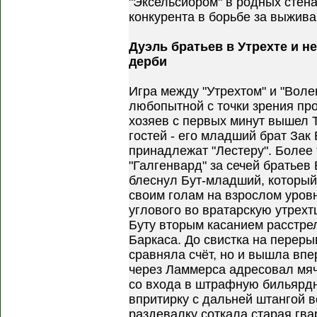
"Эксельсиором" в родных стен
конкурента в борьбе за выжива
Дуэль братьев в Утрехте и н
дерби
Игра между "Утрехтом" и "Вол
любопытной с точки зрения про
хозяев с первых минут вышел Т
гостей - его младший брат Зак 
принадлежат "Лестеру". Более 
"Галгенвард" за сечей братьев
блеснул Бут-младший, который
своим голам на взрослом уровн
углового во вратарскую утрехт
Буту вторым касанием расстре
Баркаса. До свистка на переры
сравняла счёт, но и вышла впе
через Ламмерса адресовал мяч
со входа в штрафную бильярдн
впритирку с дальней штангой в
раздевалку соткала старая гва