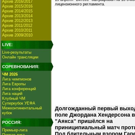
Архив 2016/2017
лицензионного регламента.
Архив 2015/2016
Архив 2014/2015
Архив 2013/2014
Архив 2012/2013
Архив 2011/2012
Архив 2010/2011
Архив 2009/2010
LIVE:
Live-результаты
Онлайн трансляции
СОРЕВНОВАНИЯ:
ЧМ 2026
Лига чемпионов
Лига Европы
Лига конференций
Лига наций
Клубный ЧМ
Суперкубок УЕФА
Долгожданный первый выхо
Межконтинентальный
кубок
поле Джордана Хендерсона 
"Аякса" пришёлся на
РОССИЯ:
приниципиальный матч прот
Премьер-лига
Под бдительным взором Гар
Первая лига