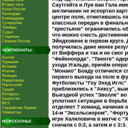
Саутгейта и Луи ван Гала им
Вторая лига
Кубок России
англичанин не испортил кар
Календарь
центре поля, отметившись п
Бомбардиры
классных передач в финальн
Суперкубок
Тренеры
"крестьяне" ограничились о
Судьи
что можно счесть достижение
Стадионы
Эйндховене в первом круге. 
Сборная России
получилась даже менее резу
ЧЕМПИОНАТЫ:
от Виффера и так и не смог 
Англия
"Фейеноорда". "Твенте" оде
Германия
ухода Угальде, причём опера
Испания
"Монако" Боаду отличился сп
Италия
Франция
первого выхода на поле в фу
Нидерланды
Футболисты "Гоу Эхед Иглс"
Португалия
приблизились к "Аяксу", выиг
Турция
Беларусь
Выездной успех "Зволле" во 
Казахстан
уплотнил ситуацию в борьбе з
MLS
отделяет 7 команд, начиная о
Саудовская Аравия
Узбекистан
14-м "Эксельсиором". "Форт
игре Халиловича в матче с 
МЕЖСЕЗОНЬЕ:
сначала с 0:2, а затем и с 2:3