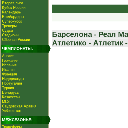
Вторая лига
Кубок России
Календарь
Бомбардиры
Суперкубок
Тренеры
Судьи
Барселона - Реал Мад
Стадионы
Сборная России
Атлетико - Атлетик -
ЧЕМПИОНАТЫ:
Англия
Германия
Испания
Италия
Франция
Нидерланды
Португалия
Турция
Беларусь
Казахстан
MLS
Саудовская Аравия
Узбекистан
МЕЖСЕЗОНЬЕ:
Трансферы