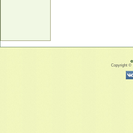
Ф
Copyright ©