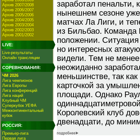
заработал пенальти, 
Архив 2007/2008
Архив 2006/2007
нынешнем сезоне уже 
Архив 2005/2006
Архив 2004/2005
матчах Ла Лиги, и те
Архив 2003/2004
из Бильбао. Команда
Архив 2002/2003
Архив 2001/2002
положении. Ситуация 
LIVE:
но интересных атакую
Live-результаты
видели. Тем не менее,
Онлайн трансляции
неожиданно заработал
СОРЕВНОВАНИЯ:
меньшинстве, так как
ЧМ 2026
Лига чемпионов
карточкой за умышле
Лига Европы
Лига конференций
площади. Однако Рау
Лига наций
Клубный ЧМ
одиннадцатиметровой 
Суперкубок УЕФА
Межконтинентальный
Королевский клуб дов
кубок
двенадцати, до миним
РОССИЯ:
Премьер-лига
Первая лига