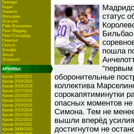
Гранада
Мадридск
Кадис
Леванте
статус о
Мальорка
Осасуна
Королевс
Райо Вальекано
Реал Мадрид
Бильбао
Реал Сосьедад
Севилья
соревнов
Сельта
пошла п
Хетафе
Эльче
Анчелот
Эспаньол
“первым
АРХИВЫ:
оборонительные постр
Архив 2020/2021
Архив 2019/2020
коллектива Марселин
Архив 2018/2019
Архив 2017/2018
сорокапятиминутки ра
Архив 2016/2017
Архив 2015/2016
опасных моментов не 
Архив 2014/2015
Симона. Тем не менее
Архив 2013/2014
Архив 2012/2013
вышли вперёд усилия
Архив 2011/2012
Архив 2010/2011
достигнутом не остан
Архив 2009/2010
Архив 2008/2009