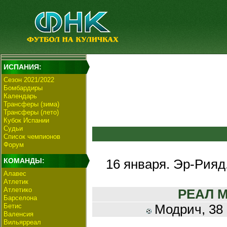
ИСПАНИЯ:
Сезон 2021/2022
Бомбардиры
Календарь
Трансферы (зима)
Трансферы (лето)
Кубок Испании
Судьи
Список чемпионов
Форум
КОМАНДЫ:
16 января. Эр-Рия
Алавес
Атлетик
Атлетико
РЕАЛ М
Барселона
Бетис
Модрич, 38 (
Валенсия
Вильярреал