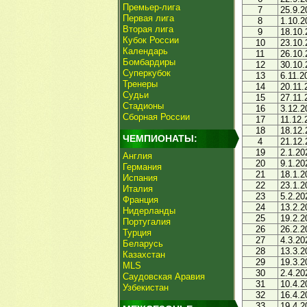
Премьер-лига
7
25.9.2
Первая лига
8
1.10.2
Вторая лига
9
18.10.
Кубок России
10
23.10.
Календарь
11
26.10.
Бомбардиры
12
30.10.
Суперкубок
13
6.11.2
Тренеры
14
20.11.
Судьи
15
27.11.
Стадионы
16
3.12.2
Сборная России
17
11.12.
18
18.12.
ЧЕМПИОНАТЫ:
4
21.12.
19
2.1.20
Англия
20
9.1.20
Германия
21
18.1.2
Испания
22
23.1.2
Италия
23
5.2.20
Франция
24
13.2.2
Нидерланды
25
19.2.2
Португалия
26
26.2.2
Турция
27
4.3.20
Беларусь
28
13.3.2
Казахстан
29
19.3.2
MLS
30
2.4.20
Саудовская Аравия
31
10.4.2
Узбекистан
32
16.4.2
33
19.4.2