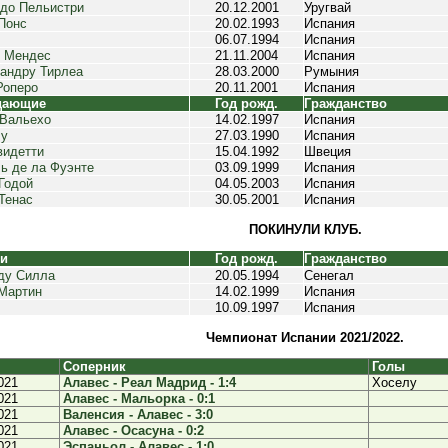
до Пельистри
20.12.2001
Уругвай
Понс
20.02.1993
Испания
06.07.1994
Испания
 Мендес
21.11.2004
Испания
андру Тирлеа
28.03.2000
Румыния
Роперо
20.11.2001
Испания
дающие
Год рожд.
Гражданство
Вальехо
14.02.1997
Испания
лу
27.03.1990
Испания
видетти
15.04.1992
Швеция
ь де ла Фуэнте
03.09.1999
Испания
Годой
04.05.2003
Испания
Тенас
30.05.2001
Испания
ПОКИНУЛИ КЛУБ.
ки
Год рожд.
Гражданство
ду Силла
20.05.1994
Сенегал
Мартин
14.02.1999
Испания
10.09.1997
Испания
Чемпионат Испании 2021/2022.
Соперник
Голы
021
Алавес - Реал Мадрид - 1:4
Хоселу
021
Алавес - Мальорка - 0:1
021
Валенсия - Алавес - 3:0
021
Алавес - Осасуна - 0:2
021
Эспаньол - Алавес - 1:0