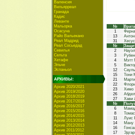
Валенсия
Вильярреал
Гранада
Кадис
Леванте
Мальорка
№
Врат
Осасуна
1
Ферна
Райо Вальекано
13
Антон
Реал Мадрид
31
Хесус
Реал Сосьедад
№
Защи
Севилья
2
Науэл
Сельта
3
Рубен
Хетафе
4
Мэтт 
Эльче
5
Викто
Эспаньол
12
Сауль
15
Тони 
АРХИВЫ:
21
Марти
22
Флори
Архив 2020/2021
23
Химо 
Архив 2019/2020
26
Абдел
Архив 2018/2019
27
Хави 
Архив 2017/2018
№
Полу
Архив 2016/2017
6
Мама
Архив 2015/2016
8
Томас
Архив 2014/2015
11
Луис 
Архив 2013/2014
14
Ману 
Архив 2012/2013
16
Гонса
Архив 2011/2012
17
Эдгар
Архив 2010/2011