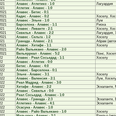
021
Алавес - Атлетико - 1:0
Лагуардия
021
Атлетик - Алавес - 1:0
2021
Алавес - Бетис - 0:1
2021
Кадис - Алавес - 0:2
Хоселу, Хо
2021
Алавес - Эльче - 1:0
Лум
2021
Барселона - Алавес - 1:1
Риоха
021
Алавес - Леванте - 2:1
Хоселу, Хо
2021
Севилья - Алавес - 2:2
Лагуардия, 
2021
Алавес - Сельта - 1:2
Хоселу
021
Гранада - Алавес - 2:1
Абрам (авто
2021
Алавес - Хетафе - 1:1
Хоселу
2021
Райо Вальекано - Алавес - 2:0
2021
Вильярреал - Алавес - 5:2
Понс, Хосе
22
Алавес - Реал Сосьедад - 1:1
Хоселу
22
Алавес - Атлетик - 0:0
022
Бетис - Алавес - 4:0
022
Алавес - Барселона - 0:1
22
Эльче - Алавес - 3:1
Хоселу
022
Алавес - Валенсия - 2:1
Лум, Хосел
022
Реал Мадрид - Алавес - 3:0
022
Хетафе - Алавес - 2:2
Эскаланте,
22
Алавес - Севилья - 0:0
022
Реал Сосьедад - Алавес - 1:0
022
Алавес - Гранада - 2:3
Эскаланте, 
22
Атлетико - Алавес - 4:1
Эскаланте
022
Осасуна - Алавес - 1:0
022
Алавес - Райо Вальекано - 1:0
Хоселу
022
Мальорка - Алавес - 2:1
Раильо (авт