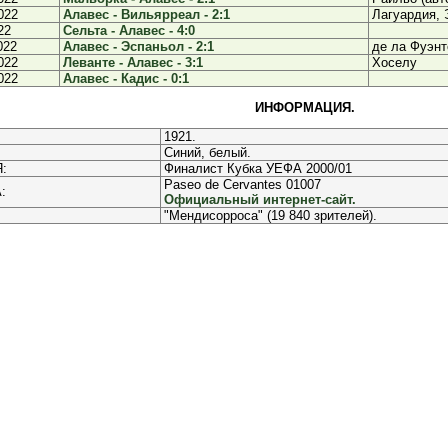
022
Алавес - Вильярреал - 2:1
Лагуардия, 
22
Сельта - Алавес - 4:0
022
Алавес - Эспаньол - 2:1
де ла Фуэнт
022
Леванте - Алавес - 3:1
Хоселу
022
Алавес - Кадис - 0:1
ИНФОРМАЦИЯ.
1921.
Синий, белый.
:
Финалист Кубка УЕФА 2000/01
Paseo de Cervantes 01007
:
Официальный интернет-сайт.
"Мендисорроса" (19 840 зрителей).