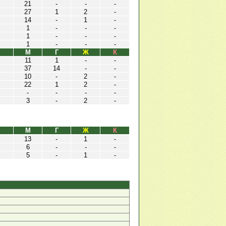
21
-
-
-
27
1
2
-
14
-
1
-
1
-
-
-
1
-
-
-
1
-
-
-
М
Г
Ж
К
11
1
-
-
37
14
-
-
10
-
2
-
22
1
2
-
-
-
-
-
3
-
2
-
М
Г
Ж
К
13
-
1
-
6
-
-
-
5
-
1
-