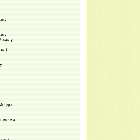
селу
селу
Хоселу
гол)
лу
у
 Мендес
Вальехо
огол)