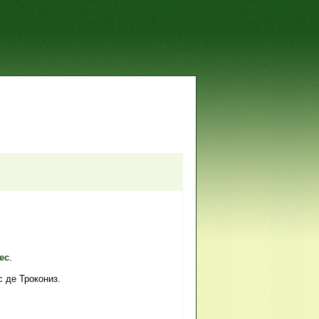
ес
.
 де Трокониз.