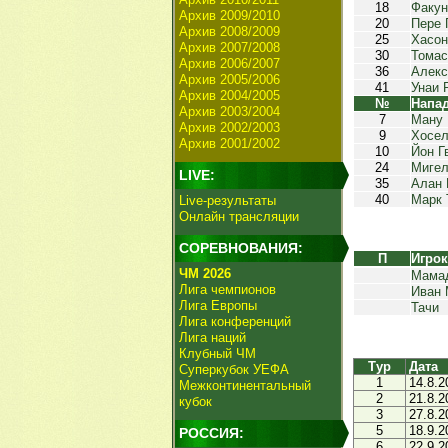
18
Факун
Архив 2009/2010
20
Пере 
Архив 2008/2009
25
Хасон
Архив 2007/2008
30
Томас
Архив 2006/2007
36
Алекс
Архив 2005/2006
41
Унаи 
Архив 2004/2005
№
Напа
Архив 2003/2004
7
Ману 
Архив 2002/2003
9
Хосе
Архив 2001/2002
10
Йон Г
24
Мигел
LIVE:
35
Алан 
40
Марк 
Live-результаты
Онлайн трансляции
СОРЕВНОВАНИЯ:
П
Игро
ЧМ 2026
Мама
Лига чемпионов
Иван 
Лига Европы
Тачи
Лига конференций
Лига наций
Клубный ЧМ
Тур
Дата
Суперкубок УЕФА
1
14.8.2
Межконтинентальный
2
21.8.2
кубок
3
27.8.2
5
18.9.2
РОССИЯ:
6
22.9.2