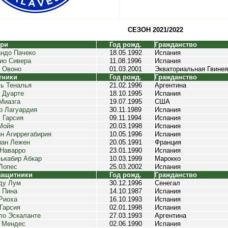
СЕЗОН 2021/2022
ари
Год рожд.
Гражданство
ндо Пачеко
18.05.1992
Испания
ио Сивера
11.08.1996
Испания
 Овоно
01.03.2001
Экваториальная Гвинея
тники
Год рожд.
Гражданство
ь Теналья
21.02.1996
Аргентина
 Дуарте
18.10.1995
Испания
Миазга
19.07.1995
США
р Лагуардия
30.11.1989
Испания
 Гарсия
09.11.1994
Испания
Мойя
20.03.1998
Испания
н Агиррегабирия
10.05.1996
Испания
ан Лежен
20.05.1991
Франция
Наварро
23.01.1990
Испания
ькабир Абкар
10.03.1999
Марокко
Лопес
25.03.2002
Испания
защитники
Год рожд.
Гражданство
ду Лум
30.12.1996
Сенегал
 Пина
14.10.1987
Испания
Риоха
16.10.1993
Испания
Гарсия
02.01.1998
Испания
ло Эскаланте
27.03.1993
Аргентина
 Мендес
02.06.1990
Испания