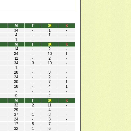
М
Г
Ж
К
34
-
1
-
4
-
1
-
1
-
-
-
М
Г
Ж
К
14
-
2
-
34
-
10
1
11
-
2
-
34
3
10
-
1
-
-
-
28
-
3
-
24
-
2
-
30
-
7
1
18
-
4
1
-
-
-
-
9
-
2
-
М
Г
Ж
К
32
2
11
-
29
-
4
-
37
1
3
-
24
-
3
-
17
5
7
-
32
1
6
-