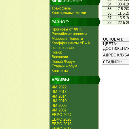
МЕЖСЕЗОНЬЕ:
34
30.4.2
Трансферы
35
7.5.20
Контрольные матчи
36
11.5.2
37
15.5.2
РАЗНОЕ:
38
22.5.2
Прогнозы от ФНК
Российские новости
Мировые Новости
ОСНОВАН:
Коэффициенты УЕФА
ЦВЕТА:
Голосование
ДОСТИЖЕНИЯ
Поиск
АДРЕС КЛУБА
Вакансии
Новый Форум
СТАДИОН:
Старый Форум
Контакты
АРХИВЫ:
ЧМ 2022
ЧМ 2018
ЧМ 2014
ЧМ 2010
ЧМ 2006
ЧМ 2002
ЕВРО 2024
ЕВРО 2020
ЕВРО 2016
ЕВРО 2012