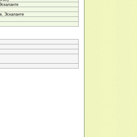
Эскаланте
е, Эскаланте