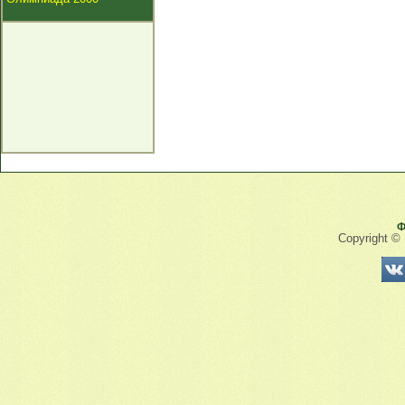
Ф
Copyright ©