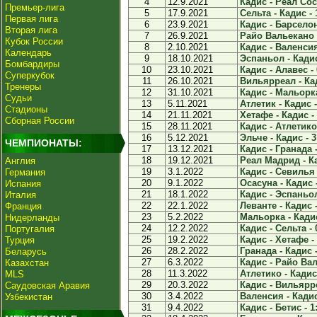
4
12.9.2021
Кадис - Реал Сос
Премьер-лига
5
17.9.2021
Сельта - Кадис - 
Первая лига
6
23.9.2021
Кадис - Барселон
Вторая лига
7
26.9.2021
Райо Вальекано -
Кубок России
8
2.10.2021
Кадис - Валенсия
Календарь
9
18.10.2021
Эспаньол - Кадис
Бомбардиры
10
23.10.2021
Кадис - Алавес - 
Суперкубок
11
26.10.2021
Вильярреал - Кад
Тренеры
12
31.10.2021
Кадис - Мальорка
Судьи
13
5.11.2021
Атлетик - Кадис -
Стадионы
14
21.11.2021
Хетафе - Кадис - 
Сборная России
15
28.11.2021
Кадис - Атлетико 
16
5.12.2021
Эльче - Кадис - 3
ЧЕМПИОНАТЫ:
17
13.12.2021
Кадис - Гранада -
18
19.12.2021
Реал Мадрид - Ка
Англия
19
3.1.2022
Кадис - Севилья 
Германия
20
9.1.2022
Осасуна - Кадис -
Испания
21
18.1.2022
Кадис - Эспаньол
Италия
22
22.1.2022
Леванте - Кадис -
Франция
23
5.2.2022
Мальорка - Кадис
Нидерланды
24
12.2.2022
Кадис - Сельта - 
Португалия
25
19.2.2022
Кадис - Хетафе - 
Турция
26
28.2.2022
Гранада - Кадис -
Беларусь
27
6.3.2022
Кадис - Райо Вал
Казахстан
28
11.3.2022
Атлетико - Кадис 
MLS
29
20.3.2022
Кадис - Вильярре
Саудовская Аравия
30
3.4.2022
Валенсия - Кадис
Узбекистан
31
9.4.2022
Кадис - Бетис - 1