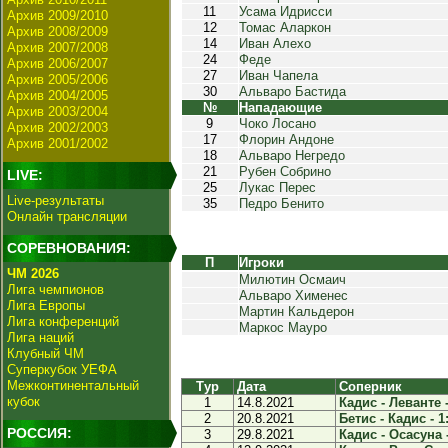
11
Усама Идрисси
Архив 2009/2010
12
Томас Аларкон
Архив 2008/2009
14
Иван Алехо
Архив 2007/2008
24
Феде
Архив 2006/2007
27
Иван Чапела
Архив 2005/2006
30
Альваро Бастида
Архив 2004/2005
№
Нападающие
Архив 2003/2004
9
Чоко Лосано
Архив 2002/2003
17
Флорин Андоне
Архив 2001/2002
18
Альваро Негредо
21
Рубен Собрино
LIVE:
25
Лукас Перес
Live-результаты
35
Педро Бенито
Онлайн трансляции
СОРЕВНОВАНИЯ:
П
Игроки
ЧМ 2026
Милютин Осмаич
Лига чемпионов
Альваро Хименес
Лига Европы
Мартин Кальдерон
Лига конференций
Маркос Мауро
Лига наций
Клубный ЧМ
Суперкубок УЕФА
Межконтинентальный
Тур
Дата
Соперник
кубок
1
14.8.2021
Кадис - Леванте -
2
20.8.2021
Бетис - Кадис - 1
РОССИЯ:
3
29.8.2021
Кадис - Осасуна -