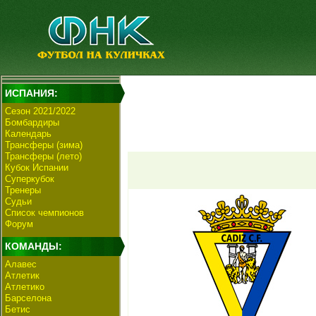
ИСПАНИЯ:
Сезон 2021/2022
Бомбардиры
Календарь
Трансферы (зима)
Трансферы (лето)
Кубок Испании
Суперкубок
Тренеры
Судьи
Список чемпионов
Форум
КОМАНДЫ:
Алавес
Атлетик
Атлетико
Барселона
Бетис