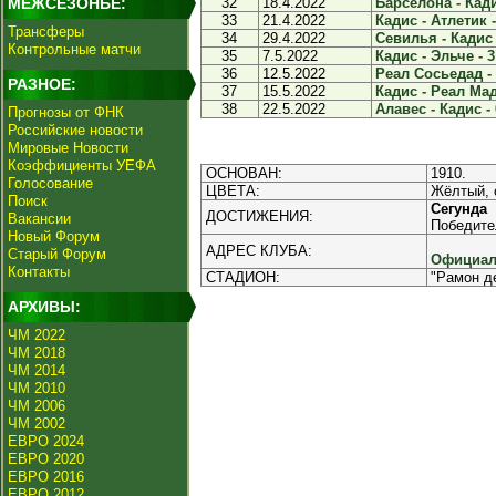
МЕЖСЕЗОНЬЕ:
32
18.4.2022
Барселона - Кади
33
21.4.2022
Кадис - Атлетик -
Трансферы
34
29.4.2022
Севилья - Кадис 
Контрольные матчи
35
7.5.2022
Кадис - Эльче - 3
36
12.5.2022
Реал Сосьедад - 
РАЗНОЕ:
37
15.5.2022
Кадис - Реал Мад
38
22.5.2022
Алавес - Кадис - 
Прогнозы от ФНК
Российские новости
Мировые Новости
Коэффициенты УЕФА
ОСНОВАН:
1910.
Голосование
ЦВЕТА:
Жёлтый, 
Поиск
Сегунда
ДОСТИЖЕНИЯ:
Вакансии
Победител
Новый Форум
АДРЕС КЛУБА:
Старый Форум
Официал
Контакты
СТАДИОН:
"Рамон д
АРХИВЫ:
ЧМ 2022
ЧМ 2018
ЧМ 2014
ЧМ 2010
ЧМ 2006
ЧМ 2002
ЕВРО 2024
ЕВРО 2020
ЕВРО 2016
ЕВРО 2012