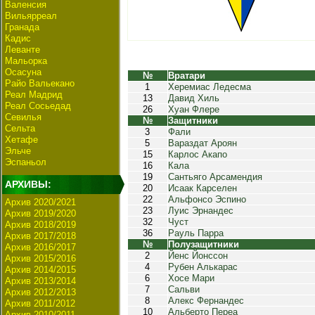
Валенсия
Вильярреал
Гранада
Кадис
Леванте
Мальорка
Осасуна
№
Вратари
Райо Вальекано
1
Херемиас Ледесма
Реал Мадрид
13
Давид Хиль
Реал Сосьедад
26
Хуан Флере
Севилья
№
Защитники
Сельта
3
Фали
Хетафе
5
Вараздат Ароян
Эльче
15
Карлос Акапо
Эспаньол
16
Кала
19
Сантьяго Арсамендия
АРХИВЫ:
20
Исаак Карселен
22
Альфонсо Эспино
Архив 2020/2021
23
Луис Эрнандес
Архив 2019/2020
32
Чуст
Архив 2018/2019
36
Рауль Парра
Архив 2017/2018
№
Полузащитники
Архив 2016/2017
2
Йенс Йонссон
Архив 2015/2016
4
Рубен Алькарас
Архив 2014/2015
6
Хосе Мари
Архив 2013/2014
7
Сальви
Архив 2012/2013
8
Алекс Фернандес
Архив 2011/2012
10
Альберто Переа
Архив 2010/2011