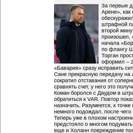
За первые д
Арене», как
обескуражил
штрафной пл
второй мину
произошел, «
начала «Бор
по флангу Ш
Торган прост
оформил – 2:
«Бавария» сразу исправить сит
Сане прекрасную передачу на 
сократил отставания от соперн
сравнять счет, у него это полу
Коман боролся с Даудом в штр
обратиться к VAR. Повтор пока
назначить. Разумеется, к точк
немного подождал, после чего р
Теперь уже в плохом настроен
предстояло о многом подумать
еще и Холанн повреждение полу