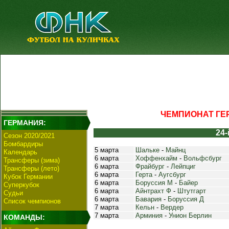
ЧЕМПИОНАТ ГЕР
ГЕРМАНИЯ:
24-
Сезон 2020/2021
Бомбардиры
5 марта
Шальке
-
Майнц
Календарь
6 марта
Хоффенхайм
-
Вольфсбург
Трансферы (зима)
6 марта
Фрайбург
-
Лейпциг
Трансферы (лето)
6 марта
Герта
-
Аугсбург
Кубок Германии
6 марта
Боруссия М
-
Байер
Суперкубок
6 марта
Айнтрахт Ф
-
Штутгарт
Судьи
6 марта
Бавария
-
Боруссия Д
Список чемпионов
7 марта
Кельн
-
Вердер
7 марта
Арминия
-
Унион Берлин
КОМАНДЫ: