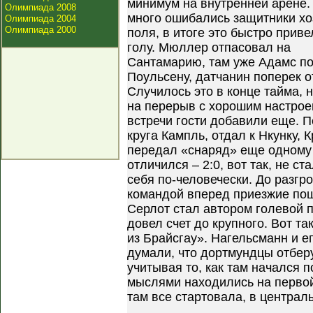
минимум на внутренней арене.
Олимпиада 2008
много ошибались защитники хо
Олимпиада 2004
Олимпиада 2000
поля, в итоге это быстро приве
голу. Мюллер отпасовал на
Сантамарию, там уже Адамс по
Поульсену, датчанин поперек о
Случилось это в конце тайма, 
на перерыв с хорошим настрое
встречи гости добавили еще. П
круга Кампль, отдал к Нкунку, 
передал «снаряд» еще одному с
отличился – 2:0, вот так, не с
себя по-человечески. До разгр
командой вперед приезжие пош
Серлот стал автором голевой 
довел счет до крупного. Вот т
из Брайсгау». Нагельсманн и 
думали, что дортмундцы отбер
учитывая то, как там начался 
мыслями находились на первой 
там все стартовала, в централ