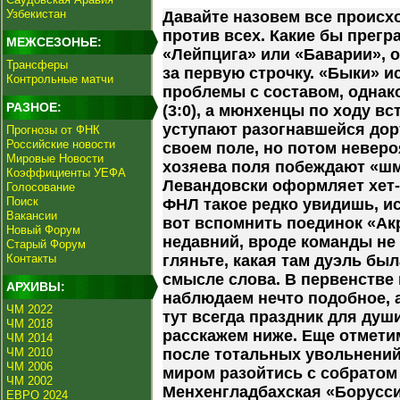
Узбекистан
Давайте назовем все происхо
против всех. Какие бы прегра
МЕЖСЕЗОНЬЕ:
«Лейпцига» или «Баварии», 
Трансферы
за первую строчку. «Быки» 
Контрольные матчи
проблемы с составом, однак
РАЗНОЕ:
(3:0), а мюнхенцы по ходу вс
уступают разогнавшейся дор
Прогнозы от ФНК
Российские новости
своем поле, но потом неве
Мировые Новости
хозяева поля побеждают «шме
Коэффициенты УЕФА
Левандовски оформляет хет-т
Голосование
Поиск
ФНЛ такое редко увидишь, и
Вакансии
вот вспомнить поединок «Ак
Новый Форум
недавний, вроде команды не 
Старый Форум
Контакты
гляньте, какая там дуэль был
смысле слова. В первенстве
АРХИВЫ:
наблюдаем нечто подобное, а
ЧМ 2022
тут всегда праздник для душ
ЧМ 2018
расскажем ниже. Еще отмети
ЧМ 2014
ЧМ 2010
после тотальных увольнений
ЧМ 2006
миром разойтись с собратом 
ЧМ 2002
Менхенгладбахская «Борусси
ЕВРО 2024