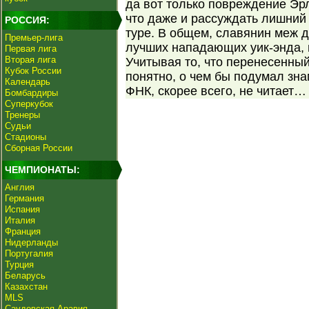
да вот только повреждение Эрл
что даже и рассуждать лишний 
РОССИЯ:
туре. В общем, славянин меж 
Премьер-лига
лучших нападающих уик-энда, 
Первая лига
Вторая лига
Учитывая то, что перенесенный
Кубок России
понятно, о чем бы подумал зна
Календарь
ФНК, скорее всего, не читает…
Бомбардиры
Суперкубок
Тренеры
Судьи
Стадионы
Сборная России
ЧЕМПИОНАТЫ:
Англия
Германия
Испания
Италия
Франция
Нидерланды
Португалия
Турция
Беларусь
Казахстан
MLS
Саудовская Аравия