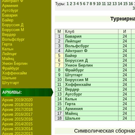
Айнтрахт Ф
Туры:
1
2
3
4
5
6
7
8
9
10
11
12
13
14
15
16
Арминия
3
Аугсбург
Бавария
Турнирна
Байер
Боруссия Д
Боруссия М
М
Клуб
И
Вердер
1
Бавария
24
Вольфсбург
2
Лейпциг
24
Герта
3
Вольфсбург
24
Кельн
4
Айнтрахт Ф
24
Лейпциг
5
Байер
24
Майнц
6
Боруссия Д
24
Унион Берлин
7
Унион Берлин
24
Фрайбург
8
Фрайбург
24
Хоффенхайм
9
Штутгарт
24
Шальке
10
Боруссия М
24
Штутгарт
11
Хоффенхайм
24
12
Вердер
24
АРХИВЫ:
13
Аугсбург
24
14
Кельн
24
Архив 2019/2020
15
Герта
24
Архив 2018/2019
16
Арминия
24
Архив 2017/2018
17
Майнц
24
Архив 2016/2017
18
Шальке
24
Архив 2015/2016
Архив 2014/2015
Архив 2013/2014
Символическая сборная 
Архив 2012/2013