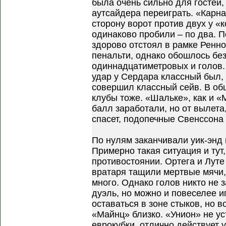
была очень сильно для гостей,
аутсайдера переиграть. «Карн
сторону ворот против двух у «
одинаково пробили – по два. П
здорово отстоял в рамке Ренно
пенальти, однако обошлось бе
одиннадцатиметровых и голов. 
удар у Сердара классный был, 
совершил классный сейв. В общ
клубы тоже. «Шальке», как и «
балл заработали, но от вылета,
спасет, подопечные Свенссона 
По нулям заканчивали уик-энд
Примерно такая ситуация и тут
противостоянии. Ортега и Луте
вратаря тащили мертвые мячи,
много. Однако голов никто не з
дуэль, но можно и повеселее 
оставаться в зоне стыков, но в
«Майнц» близко. «Унион» не ус
еврокубки, отлично действует 