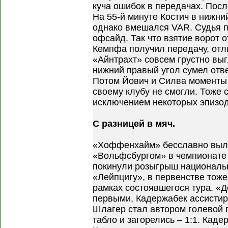
куча ошибок в передачах. Посл
На 55-й минуте Костич в нижни
однако вмешался VAR. Судья п
офсайд. Так что взятие ворот 
Кемпфа получил передачу, отл
«Айнтрахт» совсем грустно выг
нижний правый угол сумел отве
Потом Йович и Силва моменты 
своему клубу не смогли. Тоже с
исключением некоторых эпизод
С разницей в мяч.
«Хоффенхайм» бесславно вылет
«Вольфсбургом» в чемпионате 
покинули розыгрыш национальн
«Лейпцигу», в первенстве тож
рамках состоявшегося тура. «
первыми, Кадержабек ассистиро
Шлагер стал автором голевой п
табло и загорелись – 1:1. Каде