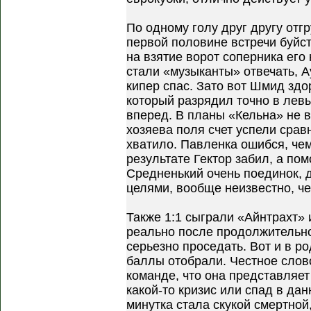
По одному голу друг другу отг
первой половине встречи буйс
на взятие ворот соперника его
стали «музыканты» отвечать, А
кипер спас. Зато вот Шмид зд
который разрядил точно в лев
вперед. В планы «Кельна» не 
хозяева поля счет успели сравн
хватило. Павленка ошибся, чем
результате Гектор забил, а пом
Средненький очень поединок, 
целями, вообще неизвестно, че
Также 1:1 сыграли «Айнтрахт» 
реально после продолжительн
серьезно проседать. Вот и в р
баллы отобрали. Честное слово
команде, что она представляет
какой-то кризис или спад в дан
минутка стала скукой смертной