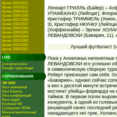
Архив 2011/2012
Архив 2010/2011
Леннарт ГРИЛЛЬ (Байер) – Алф
Архив 2009/2010
УПАМЕКАНО (Лейпциг), Флори
Архив 2008/2009
Кристофер ТРИММЕЛЬ (Унион, 
Архив 2007/2008
3), Кристофер НКУНКУ (Лейпц
Архив 2006/2007
Архив 2005/2006
(Хоффенхайм) – Эрлинг ХОЛАНН
Архив 2004/2005
ЛЕВАНДОВСКИ (Бавария, 11), 
Архив 2003/2004
Архив 2002/2003
Архив 2001/2002
Лучший футболист 24
Архив 2000/2001
LIVE:
Пока у Анхелиньо непонятные
ЛЕВАНДОВСКИ его успешно обг
Live-результаты
Онлайн трансляции
в символическую сборную тура. 
Роберт превзошел сам себя. Он
СОРЕВНОВАНИЯ:
«Баварию», однако сейчас соп
ЧМ 2026
и вел к десятой минуте встреч
Лига чемпионов
инстинкт убийцы-форварда на 
Лига Европы
Лига конференций
таймов. В первом поляк выровн
Лига наций
конкурента, в одной из голевых
Клубный ЧМ
решающей нанес последний ра
Суперкубок УЕФА
Межконтинентальный
нападающего хет-трик, Холанн,
кубок