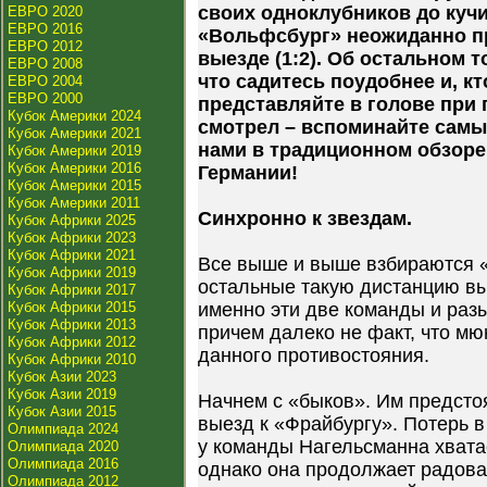
своих одноклубников до кучи
ЕВРО 2020
ЕВРО 2016
«Вольфсбург» неожиданно п
ЕВРО 2012
выезде (1:2). Об остальном т
ЕВРО 2008
что садитесь поудобнее и, к
ЕВРО 2004
ЕВРО 2000
представляйте в голове при 
Кубок Америки 2024
смотрел – вспоминайте самы
Кубок Америки 2021
нами в традиционном обзоре
Кубок Америки 2019
Кубок Америки 2016
Германии!
Кубок Америки 2015
Кубок Америки 2011
Синхронно к звездам.
Кубок Африки 2025
Кубок Африки 2023
Кубок Африки 2021
Все выше и выше взбираются «
Кубок Африки 2019
остальные такую дистанцию вы
Кубок Африки 2017
Кубок Африки 2015
именно эти две команды и раз
Кубок Африки 2013
причем далеко не факт, что м
Кубок Африки 2012
данного противостояния.
Кубок Африки 2010
Кубок Азии 2023
Кубок Азии 2019
Начнем с «быков». Им предсто
Кубок Азии 2015
выезд к «Фрайбургу». Потерь в
Олимпиада 2024
у команды Нагельсманна хвата
Олимпиада 2020
Олимпиада 2016
однако она продолжает радоват
Олимпиада 2012