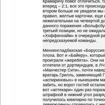
Крамаричу помог отличиться, т
вперед – 2:1, все это происход
втором больше не увидели мы 
правил, желтые карточки, еще 
нежелательная на четвертой д
данного поражения «Вольфсбур
третьей позиции, но не ожидали
«Хоффенхайм» в очередной раз
непредсказуемой команды.
Менхенгладбахская «Боруссия
плоха. Вот и «Байеру», которы
проиграли «жеребята». Они на 
отлетели от дортмундцев, в ЛЧ
«Манчестер Сити», почти навер
вратарь Грилль, заменяющий Г
«аспириновых» в нынешнем мат
забить, но ворот гостей остали
вот «аптекари» один раз пораз
штрафной в нижний угол разря
получилось ювелирно по точнос
леверкузенцы справились с н