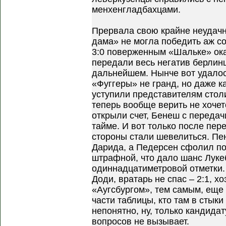
менхенгладбахцами.
Прервала свою крайне неудачн
дама» не могла победить аж со
3:0 поверженным «Шальке» ока
передали весь негатив берлинц
дальнейшем. Нынче вот удалось
«Фуггеры» не гранд, но даже ка
уступили представителям столи
теперь вообще верить не хочет
открыли счет, Бенеш с передач
тайме. И вот только после п
стороны стали шевелиться. Пен
Дарида, а Педерсен сфолил по
штрафной, что дало шанс Лукеб
одиннадцатиметровой отметки.
Доди, вратарь не спас – 2:1, 
«Аугсбургом», тем самым, еще
части таблицы, кто там в стыки
непонятно, ну, только кандида
вопросов не вызывает.