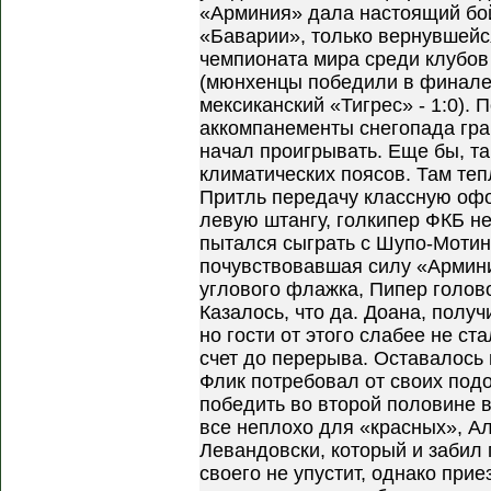
«Арминия» дала настоящий бо
«Баварии», только вернувшейс
чемпионата мира среди клубов
(мюнхенцы победили в финал
мексиканский «Тигрес» - 1:0). 
аккомпанементы снегопада гр
начал проигрывать. Еще бы, т
климатических поясов. Там теп
Притль передачу классную оф
левую штангу, голкипер ФКБ не
пытался сыграть с Шупо-Мотин
почувствовавшая силу «Армини
углового флажка, Пипер голов
Казалось, что да. Доана, полу
но гости от этого слабее не с
счет до перерыва. Оставалось 
Флик потребовал от своих подо
победить во второй половине в
все неплохо для «красных», А
Левандовски, который и забил 
своего не упустит, однако прие