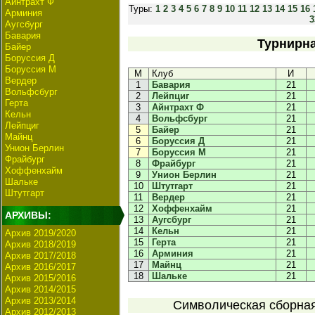
Айнтрахт Ф
Туры:
1
2
3
4
5
6
7
8
9
10
11
12
13
14
15
16
Арминия
3
Аугсбург
Бавария
Турнирна
Байер
Боруссия Д
Боруссия М
М
Клуб
И
Вердер
1
Бавария
21
Вольфсбург
2
Лейпциг
21
Герта
3
Айнтрахт Ф
21
Кельн
4
Вольфсбург
21
Лейпциг
5
Байер
21
Майнц
6
Боруссия Д
21
Унион Берлин
7
Боруссия М
21
Фрайбург
8
Фрайбург
21
Хоффенхайм
9
Унион Берлин
21
Шальке
10
Штутгарт
21
Штутгарт
11
Вердер
21
12
Хоффенхайм
21
АРХИВЫ:
13
Аугсбург
21
14
Кельн
21
Архив 2019/2020
15
Герта
21
Архив 2018/2019
16
Арминия
21
Архив 2017/2018
17
Майнц
21
Архив 2016/2017
18
Шальке
21
Архив 2015/2016
Архив 2014/2015
Архив 2013/2014
Символическая сборная 
Архив 2012/2013