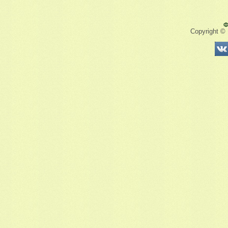
Ф
Copyright ©