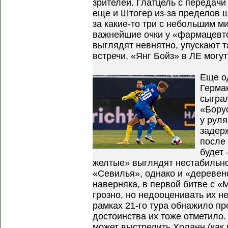
зрителей. Глатцель с передачи
еще и Штогер из-за пределов ш
за какие-то три с небольшим м
важнейшие очки у «фармацевт
выглядят невнятно, упускают 
встречи, «Янг Бойз» в ЛЕ могут
Еще о
Герма
сыгра
«Борус
у рул
задерж
после 
будет 
желтые» выглядят нестабильно
«Севилья», однако и «деревен
наверняка, в первой битве с 
грозно, но недооценивать их н
рамках 21-го тура обнажило пр
достоинства их тоже отметило.
может выстрелить Холанн (как 