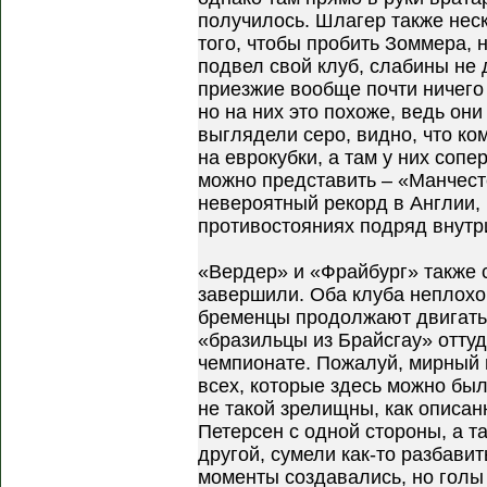
получилось. Шлагер также нес
того, чтобы пробить Зоммера, 
подвел свой клуб, слабины не 
приезжие вообще почти ничего 
но на них это похоже, ведь он
выглядели серо, видно, что к
на еврокубки, а там у них сопе
можно представить – «Манчест
невероятный рекорд в Англии, 
противостояниях подряд внутр
«Вердер» и «Фрайбург» также с
завершили. Оба клуба неплохо
бременцы продолжают двигатьс
«бразильцы из Брайсгау» оттуд
чемпионате. Пожалуй, мирный 
всех, которые здесь можно бы
не такой зрелищны, как описа
Петерсен с одной стороны, а т
другой, сумели как-то разбави
моменты создавались, но голы