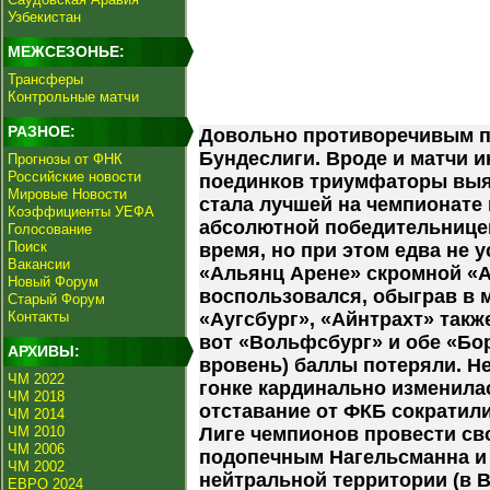
Узбекистан
МЕЖСЕЗОНЬЕ:
Трансферы
Контрольные матчи
РАЗНОЕ:
Довольно противоречивым по
Бундеслиги. Вроде и матчи и
Прогнозы от ФНК
Российские новости
поединков триумфаторы выя
Мировые Новости
стала лучшей на чемпионате 
Коэффициенты УЕФА
абсолютной победительницей
Голосование
Поиск
время, но при этом едва не 
Вакансии
«Альянц Арене» скромной «А
Новый Форум
воспользовался, обыграв в 
Старый Форум
Контакты
«Аугсбург», «Айнтрахт» такж
вот «Вольфсбург» и обе «Бо
АРХИВЫ:
вровень) баллы потеряли. Не
ЧМ 2022
гонке кардинально изменилас
ЧМ 2018
отставание от ФКБ сократили
ЧМ 2014
ЧМ 2010
Лиге чемпионов провести св
ЧМ 2006
подопечным Нагельсманна и 
ЧМ 2002
нейтральной территории (в 
ЕВРО 2024