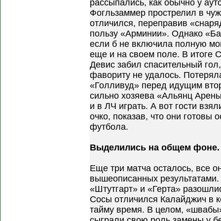
рассыпались, как обычно у аут
Фогльзаммер прострелил в чу
отличился, переправив «снаряд
пользу «Арминии». Однако «Ба
если б не включила полную мо
еще и на своем поле. В итоге 
Девис забил спасительный гол,
фавориту не удалось. Потеря
«Голливуд» перед идущим втор
сильно хозяева «Альянц Арены
и в ЛЧ играть. А вот гости взя
очко, показав, что они готовы 
футбола.
Выделились на общем фоне.
Еще три матча осталось, все о
вышеописанных результатами.
«Штутгарт» и «Герта» разошлис
Сосы отличился Калайджич в 
тайму время. В целом, «швабы
сыграли свою роль замены у б