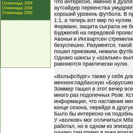
Что интересно, именно в дуэл
Олимпиада 2008
аутсайдер первенства умудряе
Олимпиада 2004
Олимпиада 2000
хороший уровень футбола. В п
1:1, а теперь вот мир по нуля
Ферманн, защита сыграла не бе
Буджеляб на передовой проявл
Авоньи и Ингвартсен стремили
безуспешно. Разумеется, такой
пошел приезжим, нежели футб
Однако шансы у «Шальке» выле
равняются практически нулю.
«Вольфсбург» также у себя до
менхенгладбахскую «Боруссию
Зоммер тащил в этот вечер все
много раз подопечных Розе. Кс
информация, что наставник ме
конце сезона, перейдя в друг
Было бы интересно на подобны
У «волков» мог отличиться Мба
работал, но в одном из эпизод
однако там прямо в руки врат