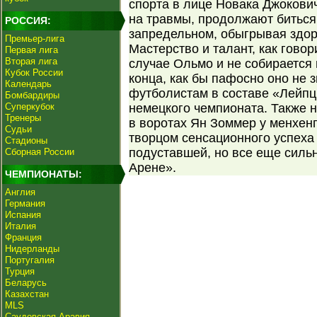
спорта в лице Новака Джокови
на травмы, продолжают биться
РОССИЯ:
запредельном, обыгрывая здор
Премьер-лига
Мастерство и талант, как гово
Первая лига
Вторая лига
случае Ольмо и не собирается 
Кубок России
конца, как бы пафосно оно не 
Календарь
футболистам в составе «Лейпц
Бомбардиры
Суперкубок
немецкого чемпионата. Также н
Тренеры
в воротах Ян Зоммер у менхен
Судьи
творцом сенсационного успеха
Стадионы
подуставшей, но все еще силь
Сборная России
Арене».
ЧЕМПИОНАТЫ:
Англия
Германия
Испания
Италия
Франция
Нидерланды
Португалия
Турция
Беларусь
Казахстан
MLS
Саудовская Аравия