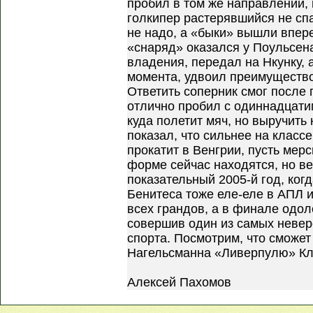
пробил в том же направлении, н
голкипер растерявшийся не спа
не надо, а «быки» вышли впере
«снаряд» оказался у Поульсена
владения, передал на Нкунку, а
момента, удвоил преимущество
Ответить соперник смог после
отлично пробил с одиннадцатим
куда полетит мяч, но выручить 
показал, что сильнее на классе
прокатит в Венгрии, пусть мер
форме сейчас находятся, но ве
показательный 2005-й год, ког
Бенитеса тоже еле-еле в АПЛ и
всех грандов, а в финале од
совершив один из самых невер
спорта. Посмотрим, что сможе
Нагельсманна «Ливерпулю» Кло
Алексей Пахомов