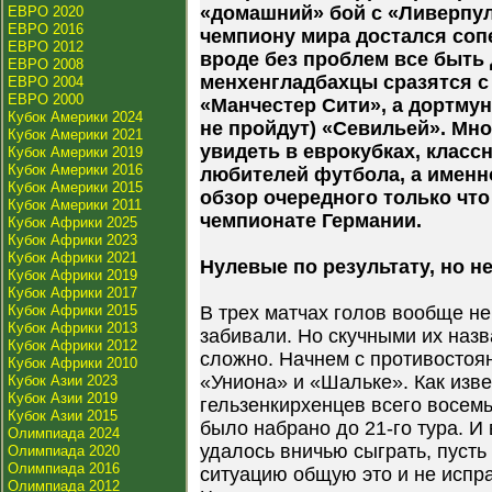
«домашний» бой с «Ливерпу
ЕВРО 2020
ЕВРО 2016
чемпиону мира достался соп
ЕВРО 2012
вроде без проблем все быть
ЕВРО 2008
менхенгладбахцы сразятся 
ЕВРО 2004
ЕВРО 2000
«Манчестер Сити», а дортму
Кубок Америки 2024
не пройдут) «Севильей». Мн
Кубок Америки 2021
увидеть в еврокубках, клас
Кубок Америки 2019
Кубок Америки 2016
любителей футбола, а именн
Кубок Америки 2015
обзор очередного только что
Кубок Америки 2011
чемпионате Германии.
Кубок Африки 2025
Кубок Африки 2023
Кубок Африки 2021
Нулевые по результату, но не
Кубок Африки 2019
Кубок Африки 2017
Кубок Африки 2015
В трех матчах голов вообще не
Кубок Африки 2013
забивали. Но скучными их назв
Кубок Африки 2012
сложно. Начнем с противостоя
Кубок Африки 2010
«Униона» и «Шальке». Как изве
Кубок Азии 2023
Кубок Азии 2019
гельзенкирхенцев всего восем
Кубок Азии 2015
было набрано до 21-го тура. И 
Олимпиада 2024
удалось вничью сыграть, пусть
Олимпиада 2020
Олимпиада 2016
ситуацию общую это и не испр
Олимпиада 2012