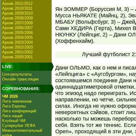
Архив 2011/2012
Архив 2010/2011
Ян ЗОММЕР (Боруссия М, 3) –
Архив 2009/2010
Мусса НЬЯКАТЕ (Майнц, 2), Эв
Архив 2008/2009
МБАБУ (Вольфсбург, 3) – Джей
Архив 2007/2008
Сами ХЕДИРА (Герта), Михел 
Архив 2006/2007
Архив 2005/2006
НКУНКУ (Лейпциг, 2) – Дани О
Архив 2004/2005
(Хоффенхайм).
Архив 2003/2004
Архив 2002/2003
Архив 2001/2002
Лучший футболист 21
Архив 2000/2001
LIVE:
Дани ОЛЬМО, как о нем и писа
«Лейпцига» с «Аугсбургом», на
Live-результаты
Онлайн трансляции
состоявшемся поединке Дани н
одиннадцатиметровой отметки,
СОРЕВНОВАНИЯ:
что эпизод надо переиграть. И
ЧМ 2026
направлении, но четче, сильне
Лига чемпионов
силах. Иногда не нужно оформл
Лига Европы
Лига конференций
невероятных сэйвов, стоит лиш
Лига наций
насколько ты можешь переборот
Клубный ЧМ
себя. Взять тот же теннис. Если
Суперкубок УЕФА
Межконтинентальный
Open», проходящий в эти дни, 
кубок