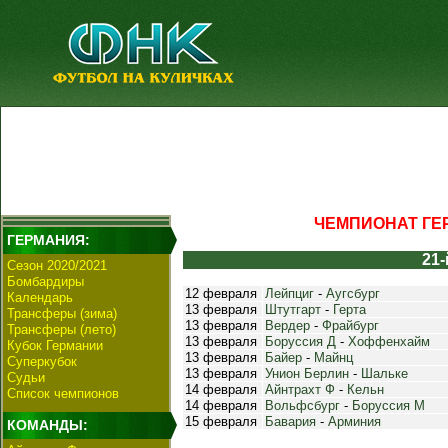
ЧЕМПИОНАТ ГЕР
ГЕРМАНИЯ:
21-
Сезон 2020/2021
Бомбардиры
12 февраля
Лейпциг
-
Аугсбург
Календарь
13 февраля
Штутгарт
-
Герта
Трансферы (зима)
13 февраля
Вердер
-
Фрайбург
Трансферы (лето)
13 февраля
Боруссия Д
-
Хоффенхайм
Кубок Германии
13 февраля
Байер
-
Майнц
Суперкубок
13 февраля
Унион Берлин
-
Шальке
Судьи
14 февраля
Айнтрахт Ф
-
Кельн
Список чемпионов
14 февраля
Вольфсбург
-
Боруссия М
15 февраля
Бавария
-
Арминия
КОМАНДЫ: