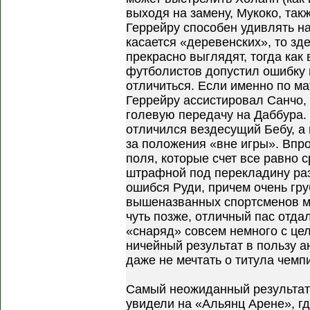
выходя на замену, Мукоко, так
Геррейру способен удивлять на
касается «деревенских», то зд
прекрасно выглядят, тогда как
футболистов допустил ошибку 
отличиться. Если именно по ма
Геррейру ассистировал Санчо,
голевую передачу на Даббура. 
отличился вездесущий Бебу, а 
за положения «вне игры». Впро
поля, которые счет все равно 
штрафной под перекладину раз
ошибся Руди, причем очень гру
вышеназванных спортсменов мо
чуть позже, отличный пас отдал
«снаряд» совсем немного с цел
ничейный результат в пользу а
даже не мечтать о титула чемп
Самый неожиданный результа
увидели на «Альянц Арене», г