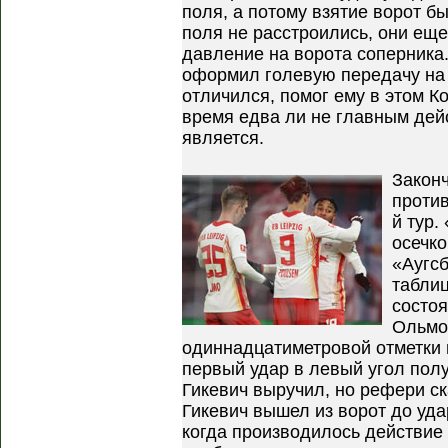
поля, а потому взятие ворот б
поля не расстроились, они ещ
давление на ворота соперника.
оформил голевую передачу на 
отличился, помог ему в этом К
время едва ли не главным де
является.
Закон
против
й тур.
осечко
«Аугсб
таблиц
состо
Ольмо
одиннадцатиметровой отметки 
первый удар в левый угол пол
Гикевич выручил, но рефери ска
Гикевич вышел из ворот до уда
когда производилось действие