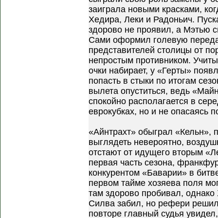
заиграла новыми красками, ког
Хедира, Леки и Радоньич. Пуск
здорово не проявил, а Мэтью 
Сами оформил голевую передач
представителей столицы от пор
непростым противником. Учиты
очки набирает, у «Герты» появ
попасть в стыки по итогам сезо
вылета опуститься, ведь «Май
спокойно располагается в сере
еврокубках, но и не опасаясь п
«Айнтрахт» обыграл «Кельн»,
выглядеть невероятно, воздушн
отстают от идущего вторым «Л
первая часть сезона, франкфу
конкурентом «Баварии» в битве
первом тайме хозяева поля мо
там здорово пробивал, однако
Силва забил, но рефери решил
повторе главный судья увидел