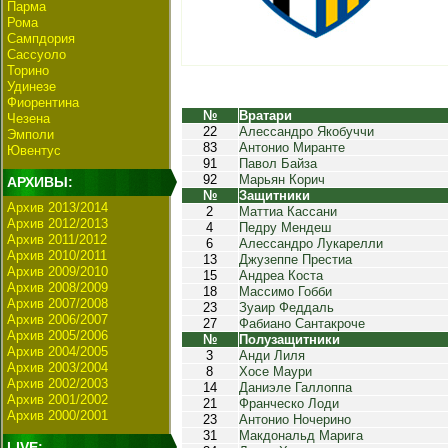
Парма
Рома
Сампдория
Сассуоло
Торино
Удинезе
Фиорентина
№
Вратари
Чезена
22
Алессандро Якобуччи
Эмполи
83
Антонио Миранте
Ювентус
91
Павол Байза
92
Марьян Корич
АРХИВЫ:
№
Защитники
Архив 2013/2014
2
Маттиа Кассани
Архив 2012/2013
4
Педру Мендеш
Архив 2011/2012
6
Алессандро Лукарелли
Архив 2010/2011
13
Джузеппе Престиа
Архив 2009/2010
15
Андреа Коста
Архив 2008/2009
18
Массимо Гобби
Архив 2007/2008
23
Зуаир Феддаль
Архив 2006/2007
27
Фабиано Сантакроче
Архив 2005/2006
№
Полузащитники
Архив 2004/2005
3
Анди Лиля
Архив 2003/2004
8
Хосе Маури
Архив 2002/2003
14
Даниэле Галлоппа
Архив 2001/2002
21
Франческо Лоди
Архив 2000/2001
23
Антонио Ночерино
31
Макдональд Марига
LIVE: