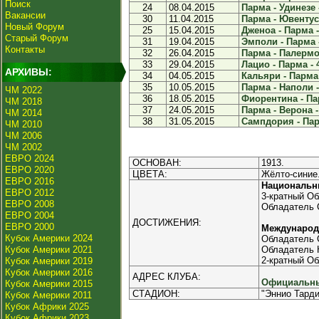
Поиск
24
08.04.2015
Парма - Удинезе -
Вакансии
30
11.04.2015
Парма - Ювентус 
Новый Форум
25
15.04.2015
Дженоа - Парма -
Старый Форум
31
19.04.2015
Эмполи - Парма -
Контакты
32
26.04.2015
Парма - Палермо 
33
29.04.2015
Лацио - Парма - 
АРХИВЫ:
34
04.05.2015
Кальяри - Парма 
35
10.05.2015
Парма - Наполи -
ЧМ 2022
36
18.05.2015
Фиорентина - Пар
ЧМ 2018
37
24.05.2015
Парма - Верона -
ЧМ 2014
38
31.05.2015
Сампдория - Пар
ЧМ 2010
ЧМ 2006
ЧМ 2002
ЕВРО 2024
ОСНОВАН:
1913.
ЕВРО 2020
ЦВЕТА:
Жёлто-синие
ЕВРО 2016
Национальн
ЕВРО 2012
3-кратный Об
ЕВРО 2008
Обладатель С
ЕВРО 2004
ДОСТИЖЕНИЯ:
ЕВРО 2000
Междунаро
Кубок Америки 2024
Обладатель 
Кубок Америки 2021
Обладатель К
2-кратный Об
Кубок Америки 2019
Кубок Америки 2016
АДРЕС КЛУБА:
Официальны
Кубок Америки 2015
СТАДИОН:
"Эннио Тарди
Кубок Америки 2011
Кубок Африки 2025
Кубок Африки 2023