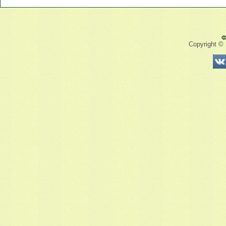
Ф
Copyright ©