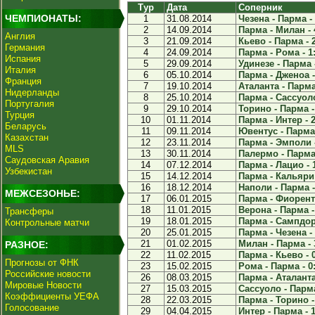
Тур
Дата
Соперник
ЧЕМПИОНАТЫ:
1
31.08.2014
Чезена - Парма - 
2
14.09.2014
Парма - Милан - 
Англия
3
21.09.2014
Кьево - Парма - 
Германия
4
24.09.2014
Парма - Рома - 1
Испания
5
29.09.2014
Удинезе - Парма -
Италия
6
05.10.2014
Парма - Дженоа -
Франция
7
19.10.2014
Аталанта - Парма 
Нидерланды
8
25.10.2014
Парма - Сассуоло
Португалия
9
29.10.2014
Торино - Парма -
Турция
10
01.11.2014
Парма - Интер - 2
Беларусь
11
09.11.2014
Ювентус - Парма 
Казахстан
12
23.11.2014
Парма - Эмполи -
MLS
13
30.11.2014
Палермо - Парма 
Саудовская Аравия
14
07.12.2014
Парма - Лацио - 
Узбекистан
15
14.12.2014
Парма - Кальяри 
16
18.12.2014
Наполи - Парма -
МЕЖСЕЗОНЬЕ:
17
06.01.2015
Парма - Фиоренти
18
11.01.2015
Верона - Парма -
Трансферы
19
18.01.2015
Парма - Сампдор
Контрольные матчи
20
25.01.2015
Парма - Чезена - 
21
01.02.2015
Милан - Парма - 
РАЗНОЕ:
22
11.02.2015
Парма - Кьево - 
Прогнозы от ФНК
23
15.02.2015
Рома - Парма - 0
Российские новости
26
08.03.2015
Парма - Аталанта 
Мировые Новости
27
15.03.2015
Сассуоло - Парма
Коэффициенты УЕФА
28
22.03.2015
Парма - Торино -
Голосование
29
04.04.2015
Интер - Парма - 1