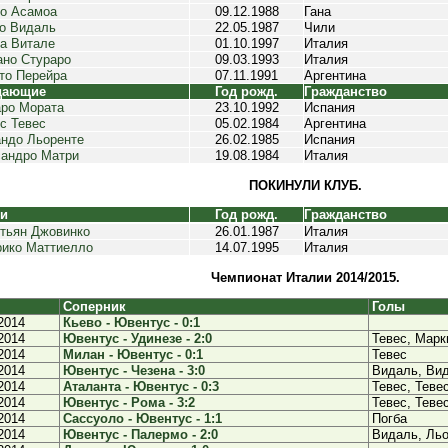
о Асамоа
09.12.1988
Гана
о Видаль
22.05.1987
Чили
а Витале
01.10.1997
Италия
но Стураро
09.03.1993
Италия
то Перейра
07.11.1991
Аргентина
дающие
Год рожд.
Гражданство
ро Мората
23.10.1992
Испания
с Тевес
05.02.1984
Аргентина
ндо Льоренте
26.02.1985
Испания
андро Матри
19.08.1984
Италия
ПОКИНУЛИ КЛУБ.
ки
Год рожд.
Гражданство
тьян Джовинко
26.01.1987
Италия
ико Маттиелло
14.07.1995
Италия
Чемпионат Италии 2014/2015.
Соперник
Голы
2014
Кьево - Ювентус - 0:1
2014
Ювентус - Удинезе - 2:0
Тевес, Марк
2014
Милан - Ювентус - 0:1
Тевес
2014
Ювентус - Чезена - 3:0
Видаль, Ви
2014
Аталанта - Ювентус - 0:3
Тевес, Теве
2014
Ювентус - Рома - 3:2
Тевес, Теве
2014
Сассуоло - Ювентус - 1:1
Погба
2014
Ювентус - Палермо - 2:0
Видаль, Ль