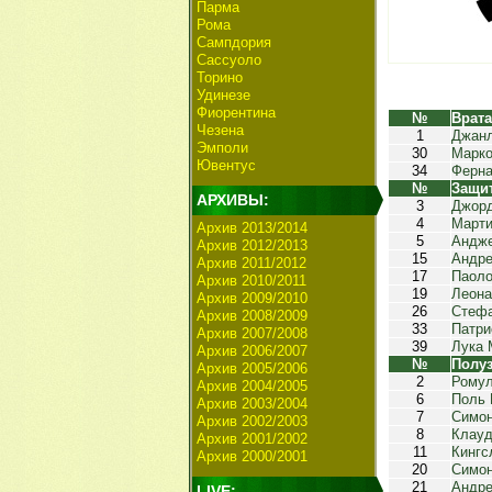
Парма
Рома
Сампдория
Сассуоло
Торино
Удинезе
Фиорентина
№
Врат
Чезена
1
Джан
Эмполи
30
Марко
Ювентус
34
Ферна
№
Защи
АРХИВЫ:
3
Джор
4
Марти
Архив 2013/2014
5
Андже
Архив 2012/2013
15
Андре
Архив 2011/2012
17
Паоло
Архив 2010/2011
19
Леона
Архив 2009/2010
26
Стефа
Архив 2008/2009
33
Патри
Архив 2007/2008
39
Лука 
Архив 2006/2007
№
Полу
Архив 2005/2006
2
Рому
Архив 2004/2005
6
Поль 
Архив 2003/2004
7
Симон
Архив 2002/2003
8
Клауд
Архив 2001/2002
11
Кингс
Архив 2000/2001
20
Симон
21
Андре
LIVE: