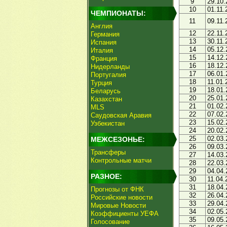
9
29.10.
10
01.11.
ЧЕМПИОНАТЫ:
11
09.11.
Англия
12
22.11.
Германия
13
30.11.
Испания
14
05.12.
Италия
15
14.12.
Франция
16
18.12.
Нидерланды
17
06.01.
Португалия
18
11.01.
Турция
19
18.01.
Беларусь
20
25.01.
Казахстан
21
01.02.
MLS
22
07.02.
Саудовская Аравия
23
15.02.
Узбекистан
24
20.02.
25
02.03.
МЕЖСЕЗОНЬЕ:
26
09.03.
Трансферы
27
14.03.
Контрольные матчи
28
22.03.
29
04.04.
РАЗНОЕ:
30
11.04.
31
18.04.
Прогнозы от ФНК
32
26.04.
Российские новости
33
29.04.
Мировые Новости
34
02.05.
Коэффициенты УЕФА
35
09.05.
Голосование