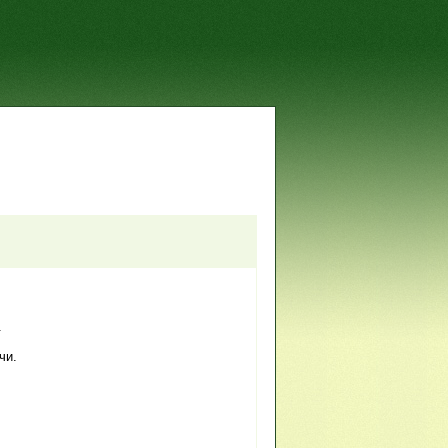
.
чи.