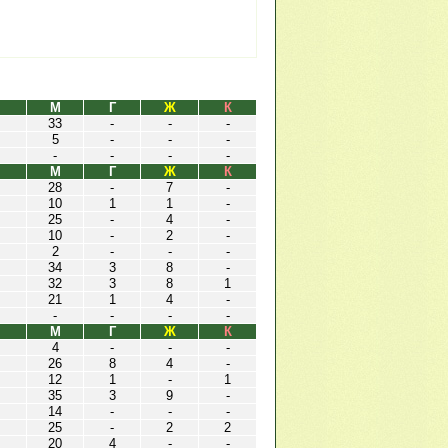
М
Г
Ж
К
33
-
-
-
5
-
-
-
-
-
-
-
М
Г
Ж
К
28
-
7
-
10
1
1
-
25
-
4
-
10
-
2
-
2
-
-
-
34
3
8
-
32
3
8
1
21
1
4
-
-
-
-
-
М
Г
Ж
К
4
-
-
-
26
8
4
-
12
1
-
1
35
3
9
-
14
-
-
-
25
-
2
2
20
4
-
-