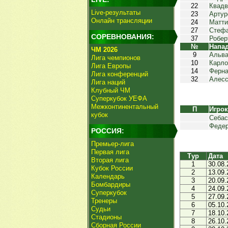
22
Квадв
Live-результаты
23
Артур
Онлайн трансляции
24
Матти
27
Стефа
СОРЕВНОВАНИЯ:
37
Робер
№
Напа
ЧМ 2026
9
Альва
Лига чемпионов
10
Карло
Лига Европы
14
Ферна
Лига конференций
32
Алесс
Лига наций
Клубный ЧМ
Суперкубок УЕФА
Межконтинентальный
П
Игро
кубок
Себас
Федер
РОССИЯ:
Премьер-лига
Первая лига
Тур
Дата
Вторая лига
1
30.08.
Кубок России
2
13.09.
Календарь
3
20.09.
Бомбардиры
4
24.09.
Суперкубок
5
27.09.
Тренеры
6
05.10.
Судьи
7
18.10.
Стадионы
8
26.10.
Сборная России