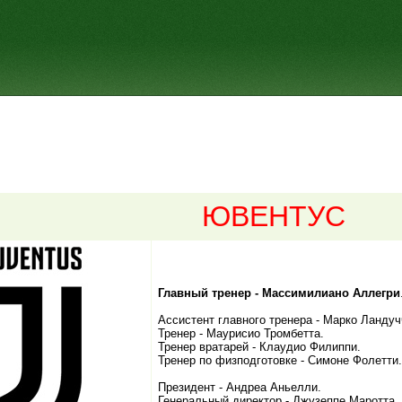
ЮВЕНТУС
Главный тренер - Массимилиано Аллегри
Ассистент главного тренера - Марко Ландуч
Тренер - Маурисио Тромбетта.
Тренер вратарей - Клаудио Филиппи.
Тренер по физподготовке - Симоне Фолетти.
Президент - Андреа Аньелли.
Генеральный директор - Джузеппе Маротта.