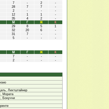
7
-
2
-
28
7
7
-
2
-
-
-
12
1
1
-
35
4
2
-
М
Г
Ж
К
29
8
5
1
32
20
6
-
31
7
-
-
5
-
-
-
М
Г
Ж
К
7
-
-
-
2
-
-
-
изио
даль, Лихтштайнер
с, Мората
с, Бонуччи
оренте