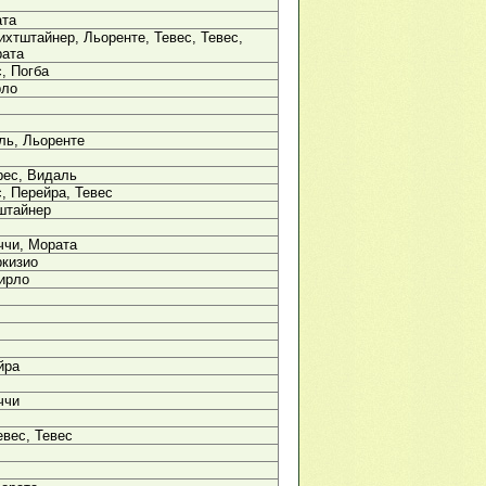
ата
ихтштайнер, Льоренте, Тевес, Тевес,
рата
с, Погба
рло
ль, Льоренте
рес, Видаль
с, Перейра, Тевес
штайнер
ччи, Мората
ркизио
ирло
йра
ччи
евес, Тевес