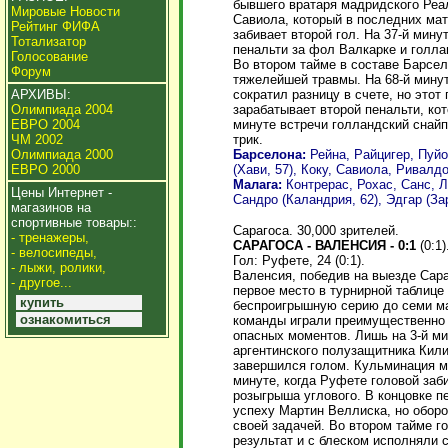
бывшего вратаря мадридского Реал
Мировые Новости
Савиола, который в последних мат
Рейтинг ФИФА
забивает второй гол. На 37-й мин
Тотализатор
пенальти за фол Валкарке и голла
Голосование
Во втором тайме в составе Барсе
Форум
тяжелейшей травмы. На 68-й мину
сократил разницу в счете, но этот
АРХИВЫ:
зарабатывает второй пенальти, ко
Олимпиада 2004
минуте встречи голландский снай
ЕВРО 2004
трик.
ЧМ 2002
Барселона:
Рейна, Райцигер, Пуйо
Олимпиада 2000
(Хави, 57), Коку, Савиола, Ривалд
ЕВРО 2000
Малага:
Контрерас, Рохас, Санс, Л
Цены Интернет -
Сандро (Каландрия, 62), Эдгар (Зар
магазинов на
спортивные товары::
Сарагоса. 30,000 зрителей.
- тренажеры,
САРАГОСА - ВАЛЕНСИЯ - 0:1
(0:1)
- велосипеды,
Гол: Руфете, 24 (0:1).
- лыжи, ролики,
Валенсия, победив на выезде Сара
- другое...
первое место в турнирной таблице
купить
беспроигрышную серию до семи ма
ознакомиться
команды играли преимущественно 
опасных моментов. Лишь на 3-й м
аргентинского полузащитника Кили
завершился голом. Кульминация ма
минуте, когда Руфете головой заб
розыгрыша углового. В концовке п
успеху Мартин Веллиска, но обор
своей задачей. Во втором тайме го
результат и с блеском исполняли 