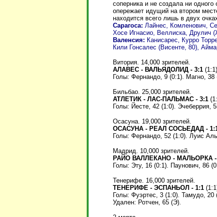
соперника и не создала ни одного 
опережает идущий на втором месте
находится всего лишь в двух очка
Сарагоса:
Лайнес, Комленович, Сеза
Хосе Игнасио, Веллиска, Друлич 
Валенсия:
Канисарес, Курро Торре
Кили Гонсалес (Висенте, 80), Аймар
Витория. 14,000 зрителей.
АЛАВЕС - ВАЛЬЯДОЛИД - 3:1
(1:1)
Голы: Фернандо, 9 (0:1). Магно, 38 (1
Бильбао. 25,000 зрителей.
АТЛЕТИК - ЛАС-ПАЛЬМАС - 3:1
(1:
Голы: Йесте, 42 (1:0). Эчеберрия, 55
Осасуна. 19,000 зрителей.
ОСАСУНА - РЕАЛ СОСЬЕДАД - 1:
Голы: Фернандо, 52 (1:0). Луис Альб
Мадрид. 10,000 зрителей.
РАЙО ВАЛЛЕКАНО - МАЛЬОРКА - 
Голы: Эту, 16 (0:1). Паунович, 86 (0
Тенерифе. 16,000 зрителей.
ТЕНЕРИФЕ - ЭСПАНЬОЛ - 1:1
(1:1
Голы: Фуэртес, 3 (1:0). Тамудо, 20 (
Удален: Ротчен, 65 (Э).