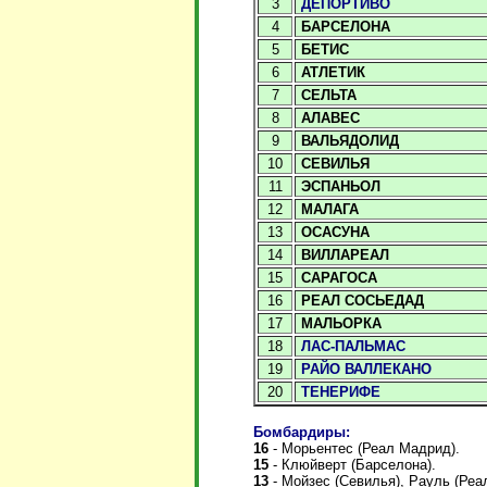
3
ДЕПОРТИВО
4
БАРСЕЛОНА
5
БЕТИС
6
АТЛЕТИК
7
СЕЛЬТА
8
АЛАВЕС
9
ВАЛЬЯДОЛИД
10
СЕВИЛЬЯ
11
ЭСПАНЬОЛ
12
МАЛАГА
13
ОСАСУНА
14
ВИЛЛАРЕАЛ
15
САРАГОСА
16
РЕАЛ СОСЬЕДАД
17
МАЛЬОРКА
18
ЛАС-ПАЛЬМАС
19
РАЙО ВАЛЛЕКАНО
20
ТЕНЕРИФЕ
Бомбардиры:
16
- Морьентес (Реал Мадрид).
15
-
Клюйверт (Барселона).
13
- Мойзес (Севилья), Рауль (Реа