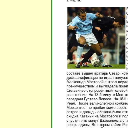
2 марта.
Г
составе вышел вратарь Сезар, кот
дисквалификации не играл полузащ
Александр Мостовой сыграл неуда
преимуществом и выглядела поинт
Сильвиньо стопроцентный голевой 
расстояния. На 13-й минуте Мосто
передачи Густаво Лопеса. На 18-
Реал. После великолепной комбин
Морьентес, но пробил мимо ворот.
острее и дважды обязана была отк
скидка Катаньи на Мостового и пол
спустя пять минут Джованелла с п
перекладины. Во втором тайме Реа