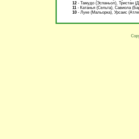
12
- Тамудо (Эспаньол), Тристан (Д
11
- Катанья (Сельта), Савиола (Ба
10
- Луке (Мальорка), Урсаис (Атл
Copy