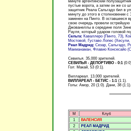
минуте аргентинский полузащитник
пустые ворота, а затем он же со ш
защитник Реала Сальгадо бил в уп
минуту до этого в столкновении с
заменен на Пинто. В оставшееся в
свою очередь провели острейшую 
Джованеллы в середине поля Зине
Рауля, который ударом головой по
Сельта:
Каваллеро (Пинто, 73), Ко
Мостовой, Густаво Лопес (Хесули, 
Реал Мадрид:
Сезар, Сальгадо, Ро
Макманаман, Флавио Консесайо (Сол
Севилья. 35,000 зрителей.
СЕВИЛЬЯ - ДЕПОРТИВО - 0:1
(0:0
Гол: Макай, 53 (0:1).
Виллареал. 13,000 зрителей.
ВИЛЛАРЕАЛ - БЕТИС - 1:1
(1:1).
Голы:
Амор, 20 (1:0). Дани, 38 (1:1)
М
Клуб
1
ВАЛЕНСИЯ
2
РЕАЛ МАДРИД