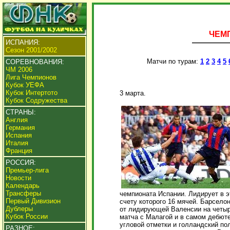
ЧЕМП
ИСПАНИЯ:
Сезон 2001/2002
Матчи по турам:
1
2
3
4
5
СОРЕВНОВАНИЯ:
ЧМ 2006
Лига Чемпионов
Кубок УЕФА
Кубок Интертото
3 марта.
Кубок Содружества
СТРАНЫ:
Англия
Германия
Испания
Италия
Франция
РОССИЯ:
Премьер-лига
Новости
Календарь
Трансферы
чемпионата Испании. Лидирует в 
Первый Дивизион
счету которого 16 мячей. Барсело
Дублеры
от лидирующей Валенсии на четыр
Кубок России
матча с Малагой и в самом дебюте
угловой отметки и голландский п
РАЗНОЕ: