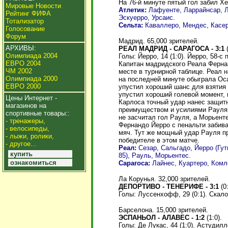
На 76-й минуте пятый гол забил 
Мировые Новости
Атлетик:
Лафуенте, Ларрайнсар, Ла
Рейтинг ФИФА
Эскуерро, Урсаис.
Тотализатор
Сельта:
Каваллеро, Мендес, Касере
Голосование
Форум
Мадрид. 65,000 зрителей.
АРХИВЫ:
РЕАЛ МАДРИД - САРАГОСА - 3:1
(
Олимпиада 2004
Голы: Йерро, 14 (1:0). Йерро, 58-с 
ЕВРО 2004
Капитан мадридского Реала Фернан
ЧМ 2002
месте в турнирной таблице. Реал 
Олимпиада 2000
на последней минуте обыграла Оса
ЕВРО 2000
упустил хороший шанс для взятия 
упустил хороший голевой момент, 
Цены Интернет -
Карлоса точный удар нанес защит
магазинов на
преимуществом и усилиями Рауля и
спортивные товары::
не засчитал гол Рауля, а Морьенте
- тренажеры,
Фернандо Йерро с пенальти забив
- велосипеды,
мяч. Тут же мощный удар Рауля пр
- лыжи, ролики,
победителе в этом матче.
- другое...
Реал:
Сезар, Сальгадо, Йерро (Гут
купить
85), Рауль, Морьентес.
ознакомиться
Сарагоса:
Лайнес, Куартеро, Комле
Ла Корунья. 32,000 зрителей.
ДЕПОРТИВО - ТЕНЕРИФЕ - 3:1
(0:
Голы: Луссенхофф, 29 (0:1). Скалони
Барселона. 15,000 зрителей.
ЭСПАНЬОЛ - АЛАВЕС - 1:2
(1:0).
Голы: Де Лукас, 44 (1:0). Астудилло,