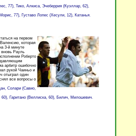
с, 77), Тико, Алкиса, Эчеберрия (Куэллар, 62),
орис, 77), Густаво Лопес (Хесули, 12), Катанья.
статься на первом
 Валенсию, которая
на 3-й минуте
е вновь Рауль
 исполнении Роберто
подавляющим
ма арбитр ошибочно
рал рукой Чаиньо и
ч отыграл один
снял все вопросы о
дан, Солари (Савио,
 60), Гаритано (Веллиска, 60), Билич, Милошевич.