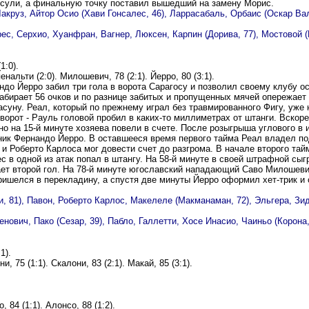
Хесули, а финальную точку поставил вышедший на замену Морис.
круз, Айтор Осио (Хави Гонсалес, 46), Ларрасабаль, Орбаис (Оскар Вале
с, Серхио, Хуанфран, Вагнер, Люксен, Карпин (Дорива, 77), Мостовой (М
1:0).
пенальти (2:0). Милошевич, 78 (2:1). Йерро, 80 (3:1).
до Йерро забил три гола в ворота Сарагосу и позволил своему клубу о
набирает 56 очков и по разнице забитых и пропущенных мячей опережает
суну. Реал, который по прежнему играл без травмированного Фигу, уже 
ворот - Рауль головой пробил в каких-то миллиметрах от штанги. Вскор
но на 15-й минуте хозяева повели в счете. После розыгрыша углового в
ник Фернандо Йерро. В оставшееся время первого тайма Реал владел 
 Роберто Карлоса мог довести счет до разгрома. В начале второго тай
с в одной из атак попал в штангу. На 58-й минуте в своей штрафной сыг
ает второй гол. На 78-й минуте югославский нападающий Саво Милошеви
ишелся в перекладину, а спустя две минуты Йерро оформил хет-трик и 
и, 81), Павон, Роберто Карлос, Макелеле (Макманаман, 72), Эльгера, Зи
нович, Пако (Сезар, 39), Пабло, Галлетти, Хосе Инасио, Чаиньо (Корона,
1).
, 75 (1:1). Скалони, 83 (2:1). Макай, 85 (3:1).
 84 (1:1). Алонсо, 88 (1:2).