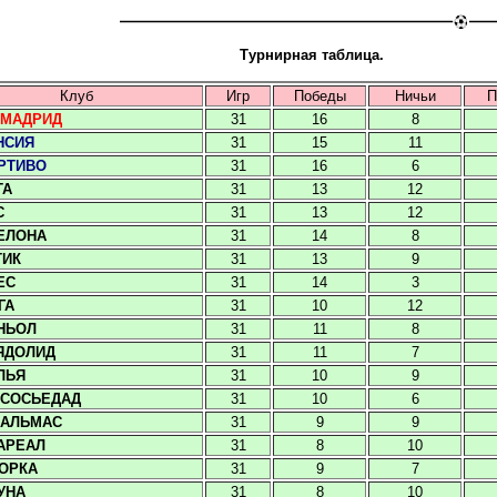
Турнирная таблица.
Клуб
Игр
Победы
Ничьи
П
 МАДРИД
31
16
8
НСИЯ
31
15
11
РТИВО
31
16
6
ТА
31
13
12
С
31
13
12
ЕЛОНА
31
14
8
ТИК
31
13
9
ЕС
31
14
3
ГА
31
10
12
НЬОЛ
31
11
8
ЯДОЛИД
31
11
7
ЛЬЯ
31
10
9
 СОСЬЕДАД
31
10
6
ПАЛЬМАС
31
9
9
АРЕАЛ
31
8
10
ОРКА
31
9
7
УНА
31
8
10