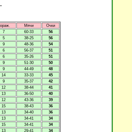
ораж.
Мячи
Очки
7
60-33
56
5
38-25
56
9
48-36
54
6
56-37
51
6
35-26
51
9
51-30
50
9
44-49
48
14
33-33
45
9
35-37
42
12
38-44
41
13
36-50
40
12
43-36
39
15
38-43
36
13
34-40
36
13
34-41
34
15
34-41
34
13
29-41
34