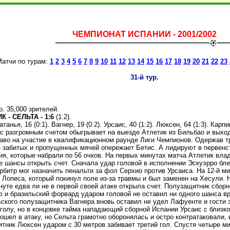
ЧЕМПИОНАТ ИСПАНИИ - 2001/2002
атчи по турам:
1
2
3
4
5
6
7
8
9
10
11
12
13
14
15
16
17
18
19
20
21
22
23
31-й тур.
. 35,000 зрителей.
К - СЕЛЬТА - 1:6
(1:2).
танья, 16 (0:1). Вагнер, 19 (0:2). Урсаис, 40 (1:2). Люксен, 64 (1:3). Карпин
с разгромным счетом обыгрывает на выезде Атлетик из Бильбао и выходи
аво на участие в квалификационном раунде Лиги Чемпионов. Одержав тр
е забитых и пропущенных мячей опережает Бетис. А лидируют в первенс
ия, которые набрали по 56 очков. На первых минутах матча Атлетик в
е шансы открыть счет. Сначала удар головой в исполнении Эскуэрро бл
рбитр мог назначить пенальти за фол Серхио против Урсаиса. На 12-й 
 Лопеса, который покинул поле из-за травмы и был заменен на Хесули.
нуте едва ли не в первой своей атаке открыла счет. Полузащитник сбор
ю и бразильский форвард ударом головой не оставил ни одного шанса в
ского полузащитника Вагнера вновь оставил не удел Лафуенте и гости з
голу, но в концовке тайма нападающий сборной Испании Урсаис с близко
шел в атаку, но Сельта грамотно оборонялась и остро контратаковали,
итник Люксен ударом с 30 метров забивает третий гол. Спустя четыре 