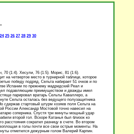
24
25
26
27
28
29
30
, 70 (1:4). Хесули, 76 (1:5). Морис, 81 (1:6).
т на четвертое место в турнирной таблице, которое
етью победу подряд, Сельта набирает 51 очков и по
тве Испании по прежнему мадридский Реал и
ладел подавляющим преимуществом и дважды имел
естяще парировал вратарь Сельты Каваллеро, а
минуте Сельта осталась без ведущего полузащитника
 Но сдержав стартовый штурм хозяев поля Сельта на
ной России Александр Мостовой точно навесил на
ратарю соперника. Спустя три минуты мощный удар
абили второй гол. Вскоре Катанья был близок ко
го расстояния сократил разницу в счете. Во втором
 воплощая в голы почти все свои острые моменты. На
минуты отметился дежурным голом Валерий Карпин.