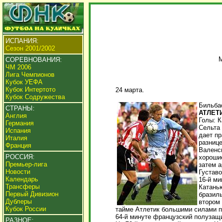
ИСПАНИЯ:
Сезон 2001/2002
М
СОРЕВНОВАНИЯ:
ЧМ 2006
Лига Чемпионов
Кубок УЕФА
Кубок Интертото
24 марта.
Кубок Содружества
Бильбао
СТРАНЫ:
АТЛЕТИ
Англия
Голы: Ка
Германия
Сельта 
Испания
дает пр
Италия
разниц
Франция
Валенс
РОССИЯ:
хороши
Премьер-лига
затем а
Новости
Густаво
Календарь
16-й ми
Трансферы
Катань
Первый Дивизион
бразиль
Дублеры
втором 
Кубок России
тайме Атлетик большими силами по
64-й минуте французский полузащ
РАЗНОЕ: