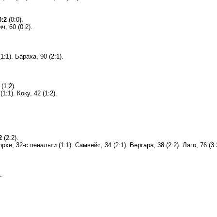
:2
(0:0).
ч, 60 (0:2).
1:1). Бараха, 90 (2:1).
(1:2).
1:1). Коку, 42 (1:2).
2
(2:2).
рхе, 32-с пенальти (1:1). Самвейс, 34 (2:1). Вергара, 38 (2:2). Лаго, 76 (3:
.