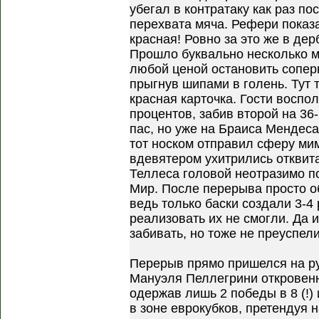
убегал в контратаку как раз п
перехвата мяча. Рефери показ
красная! Ровно за это же в де
Прошло буквально несколько м
любой ценой остановить соперн
прыгнув шипами в голень. Тут 
красная карточка. Гости воспо
процентов, забив второй на 36
пас, но уже на Браиса Мендеса
тот носком отправил сферу ми
вдевятером ухитрились отквита
Теллеса головой неотразимо п
Мир. После перерыва просто о
ведь только баски создали 3-4
реализовать их не смогли. Да 
забивать, но тоже не преуспели
Перерыв прямо пришелся на ру
Мануэля Пеллегрини откровенн
одержав лишь 2 победы в 8 (!) 
в зоне еврокубков, претендуя 