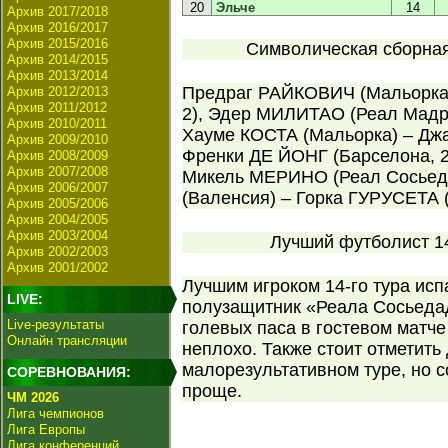
20
Эльче
14
Архив 2017/2018
Архив 2016/2017
Архив 2015/2016
Символическая сборная 
Архив 2014/2015
Архив 2013/2014
Предраг РАЙКОВИЧ (Мальорка
Архив 2012/2013
Архив 2011/2012
2), Эдер МИЛИТАО (Реал Мадри
Архив 2010/2011
Хауме КОСТА (Мальорка) – Дж
Архив 2009/2010
Френки ДЕ ЙОНГ (Барселона, 2
Архив 2008/2009
Архив 2007/2008
Микель МЕРИНО (Реал Сосьед
Архив 2006/2007
(Валенсия) – Горка ГУРУСЕТА (
Архив 2005/2006
Архив 2004/2005
Архив 2003/2004
Лучший футболист 14
Архив 2002/2003
Архив 2001/2002
Лучшим игроком 14-го тура ис
LIVE:
полузащитник «Реала Сосьед
Live-результаты
голевых паса в гостевом матче
Онлайн трансляции
неплохо. Также стоит отметить
малорезультативном туре, но с
СОРЕВНОВАНИЯ:
проще.
ЧМ 2026
Лига чемпионов
Лига Европы
Лига конференций