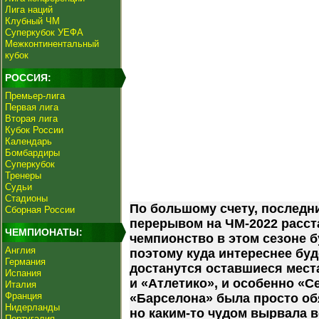
Лига наций
Клубный ЧМ
Суперкубок УЕФА
Межконтинентальный
кубок
РОССИЯ:
Премьер-лига
Первая лига
Вторая лига
Кубок России
Календарь
Бомбардиры
Суперкубок
Тренеры
Судьи
Стадионы
По большому счету, последн
Сборная России
перерывом на ЧМ-2022 расста
ЧЕМПИОНАТЫ:
чемпионство в этом сезоне б
Англия
поэтому куда интереснее буд
Германия
достанутся оставшиеся места
Испания
и «Атлетико», и особенно «С
Италия
Франция
«Барселона» была просто об
Нидерланды
но каким-то чудом вырвала 
Португалия