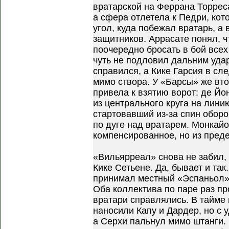
вратарской на Феррана Торреса
а сфера отлетела к Педри, кот
угол, куда побежал вратарь, а 
защитников. Аррасате понял, ч
поочередно бросать в бой все
чуть не подловил дальним уда
справился, а Кике Гарсия в с
мимо створа. У «Барсы» же вто
привела к взятию ворот: де Йо
из центрального круга на лин
стартовавший из-за спин оборо
по дуге над вратарем. Монкайо
компенсированное, но из пред
«Вильярреал» снова не забил,
Кике Сетьене. Да, бывает и та
принимал местный «Эспаньол»,
Оба коллектива по паре раз пр
вратари справлялись. В тайме
наносили Капу и Дардер, но с 
а Серхи пальнул мимо штанги. 