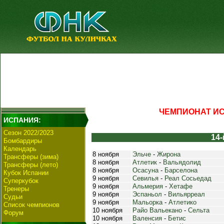
ЧЕМПИОНАТ ИСП
ИСПАНИЯ:
Сезон 2022/2023
14-
Бомбардиры
Календарь
8 ноября
Эльче
-
Жирона
Трансферы (зима)
8 ноября
Атлетик
-
Вальядолид
Трансферы (лето)
8 ноября
Осасуна
-
Барселона
Кубок Испании
9 ноября
Севилья
-
Реал Сосьедад
Суперкубок
9 ноября
Альмерия
-
Хетафе
Тренеры
9 ноября
Эспаньол
-
Вильярреал
Судьи
9 ноября
Мальорка
-
Атлетико
Список чемпионов
10 ноября
Райо Вальекано
-
Сельта
Форум
10 ноября
Валенсия
-
Бетис