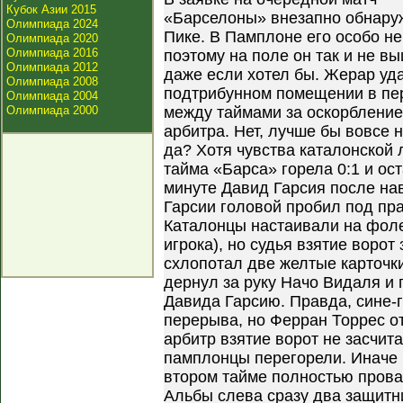
Кубок Азии 2015
«Барселоны» внезапно обнару
Олимпиада 2024
Пике. В Памплоне его особо не
Олимпиада 2020
Олимпиада 2016
поэтому на поле он так и не в
Олимпиада 2012
даже если хотел бы. Жерар уд
Олимпиада 2008
подтрибунном помещении в пе
Олимпиада 2004
Олимпиада 2000
между таймами за оскорбление
арбитра. Нет, лучше бы вовсе н
да? Хотя чувства каталонской 
тайма «Барса» горела 0:1 и ос
минуте Давид Гарсия после нав
Гарсии головой пробил под пра
Каталонцы настаивали на фоле 
игрока), но судья взятие ворот
схлопотал две желтые карточки
дернул за руку Начо Видаля и 
Давида Гарсию. Правда, сине-
перерыва, но Ферран Торрес о
арбитр взятие ворот не засчита
памплонцы перегорели. Иначе н
втором тайме полностью прова
Альбы слева сразу два защитн