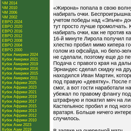
ЧМ 2014
«Жирона» попала в свою волну
ЧМ 2010
ЧМ 2006
набирать очки. Беспроигрышна
ЧМ 2002
учетом победы над «Эльче» дост
ЕВРО 2024
тут просто лучше промолчать. 
ЕВРО 2020
ЕВРО 2016
набирать очки, как не против 
ЕВРО 2012
16-й минуте Лирола получил па
ЕВРО 2008
хлестко пробил мимо кипера гос
ЕВРО 2004
ЕВРО 2000
голом из офсайда, но бело-зел
Кубок Америки 2024
не сделали, поэтому еще до п
Кубок Америки 2021
Подача с правого края на даль
Кубок Америки 2019
Кубок Америки 2016
Эрнандес сделал скидку на дру
Кубок Америки 2015
находился Иван Мартин, котор
Кубок Америки 2011
под правую «девятку». После 
Кубок Африки 2025
смог, а вот гости наработали н
Кубок Африки 2023
Кубок Африки 2021
убежал по правому флангу под
Кубок Африки 2019
штрафную и покатил мяч на ли
Кубок Африки 2017
Кастельянос пробил и под ного
Кубок Африки 2015
Кубок Африки 2013
вратаря. Больше ничего интере
Кубок Африки 2012
случилось.
Кубок Африки 2010
Кубок Азии 2023
Кубок Азии 2019
В заявке на очередной матч