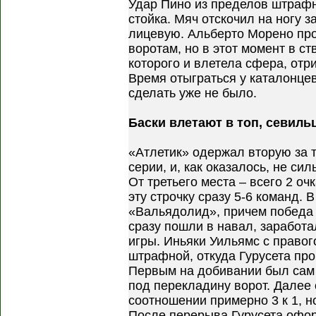
Удар Пино из пределов штрафн
стойка. Мяч отскочил на ногу з
лицевую. Альберто Морено пр
воротам, но в этот момент в с
которого и влетела сфера, отри
Время отыграться у каталонцев
сделать уже не было.
Баски влетают в топ, севиль
«Атлетик» одержал вторую за 
серии, и, как оказалось, не сил
От третьего места – всего 2 оч
эту строчку сразу 5-6 команд. 
«Вальядолид», причем победа 
сразу пошли в навал, заработа
игры. Иньяки Уильямс с правог
штрафной, откуда Гурусета про
Первым на добивании был сам 
под перекладину ворот. Далее
соотношении примерно 3 к 1, н
После перерыва Гурусета офор