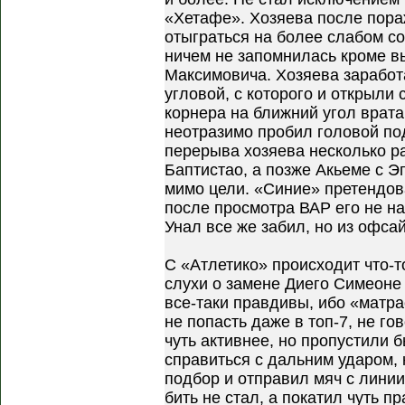
«Хетафе». Хозяева после пора
отыграться на более слабом с
ничем не запомнилась кроме 
Максимовича. Хозяева заработ
угловой, с которого и открыли 
корнера на ближний угол врата
неотразимо пробил головой по
перерыва хозяева несколько ра
Баптистао, а позже Акьеме с 
мимо цели. «Синие» претендов
после просмотра ВАР его не на
Унал все же забил, но из офса
С «Атлетико» происходит что-т
слухи о замене Диего Симеоне
все-таки правдивы, ибо «матр
не попасть даже в топ-7, не г
чуть активнее, но пропустили 
справиться с дальним ударом, 
подбор и отправил мяч с линии
бить не стал, а покатил чуть п