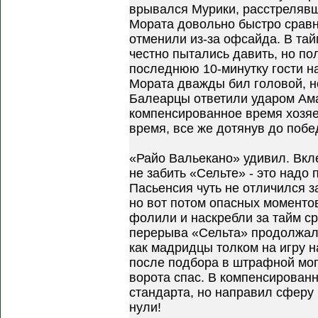
врывался Мурики, расстрелявш
Мората довольно быстро сравн
отменили из-за офсайда. В та
честно пытались давить, но пол
последнюю 10-минутку гости н
Мората дважды бил головой, но
Балеарцы ответили ударом Ама
компенсированное время хозяе
время, все же дотянув до побе
«Райо Вальекано» удивил. Вкл
не забить «Сельте» - это надо 
Пасьенсия чуть не отличился з
но вот потом опасных моменто
фолили и наскребли за тайм ср
перерыва «Сельта» продолжал
как мадридцы толком на игру н
после подбора в штрафной мог
ворота спас. В компенсированн
стандарта, но направил сферу
нули!