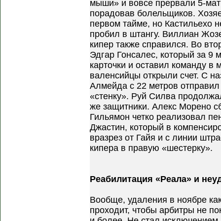
мыши» и вовсе прервали 5-ма
порадовав болельщиков. Хозяе
первом тайме, но Кастильехо н
пробил в штангу. Виллиан Жо
кипер также справился. Во вт
Эдгар Гонсалес, который за 9 
карточки и оставил команду в 
валенсийцы открыли счет. С н
Алмейда с 22 метров отправил
«стенку». Руй Силва продолжал
же защитники. Алекс Морено с
Гильямон четко реализовал пе
Джастин, который в компенсир
вразрез от Гайя и с линии шт
кипера в правую «шестерку».
Реабилитация «Реала» и неу
Вообще, удаления в ноябре как
проходит, чтобы арбитры не пок
и более. Не стал исключением