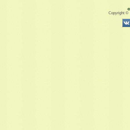
Ф
Copyright ©