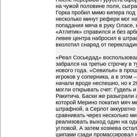
на чужой половине поля, сыгр
Горка пробил мимо кипера под
несколько минут рефери мог н
попадания мяча в руку Оласе, н
«Атлетик» справился и без арб
левее центра набросил в штра
вколотил снаряд от переклади
«Реал Сосьедад» воспользовал
забрался на третью строчку в 
нового года. «Севилья» в про
игроков у соперника, а в этом
начали вроде неспешно, но к 
могли открывать счет: Гудель 
Ракитича. Баски же разыграли а
которой Мерино покатил мяч м
штрафной, а Серлот аккуратно
сравнивать через несколько ми
реализовать выход один на од
угловой. А затем хозяева оста
шипами сзади промассировал н