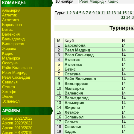
10 ноября
Реал Мадрид
-
Кадис
КОМАНДЫ:
Альмерия
Туры:
1
2
3
4
5
6
7
8
9
10
11
12
13
14
15
16
Атлетик
33
34
3
Атлетико
Барселона
Турнирна
Бетис
Валенсия
Вальядолид
М
Клуб
И
Вильярреал
1
Барселона
14
Жирона
2
Реал Мадрид
14
Кадис
3
Реал Сосьедад
14
Мальорка
4
Атлетик
14
Осасуна
5
Атлетико
14
Райо Вальекано
6
Бетис
14
Реал Мадрид
7
Осасуна
14
Реал Сосьедад
8
Райо Вальекано
14
Севилья
9
Вильярреал
14
Сельта
10
Мальорка
14
Хетафе
11
Валенсия
14
Эльче
12
Вальядолид
14
Эспаньол
13
Альмерия
14
14
Жирона
14
АРХИВЫ:
15
Хетафе
14
16
Эспаньол
14
Архив 2021/2022
17
Сельта
14
Архив 2020/2021
18
Севилья
14
Архив 2019/2020
19
Кадис
14
Архив 2018/2019