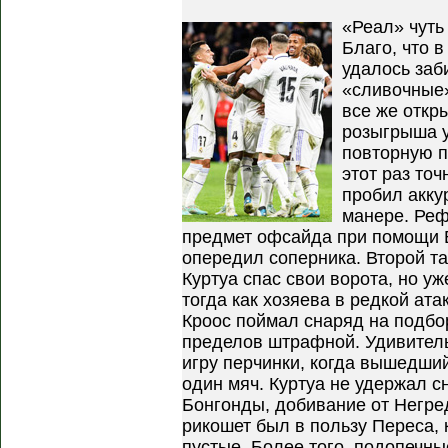
«Реал» чуть
Благо, что в
удалось заб
«сливочные»
все же откр
розыгрыша у
повторную п
этот раз то
пробил акку
манере. Реф
предмет офсайда при помощи ВА
опередил соперника. Второй т
Куртуа спас свои ворота, но у
тогда как хозяева в редкой ата
Кроос поймал снаряд на подбо
пределов штрафной. Удивитель
игру перчинки, когда вышедши
один мяч. Куртуа не удержал с
Бонгонды, добивание от Негре
рикошет был в пользу Переса, 
пустые. Более того, подопечн