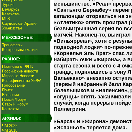
меньшинстве. «Реал» прерва
Турция
Беларусь
«Сантьяго Бернабеу» переиг
Казахстан
каталонцам оторваться на з
MLS
«Атлетико» опять проиграл (
Саудовская Аравия
безвыигрышная серия во все
Узбекистан
матчей. Наконец-то, выиграл
МЕЖСЕЗОНЬЕ:
«Вильярреал», хотя с резул
Трансферы
подводной лодки» по-прежн
Контрольные матчи
«Корнелья Эль Прат» спас л
РАЗНОЕ:
набирать очки «Жирона», а в
старта сезона и всего с 4 оч
Прогнозы от ФНК
Российские новости
гранда, поднявшись в зону Л
Мировые Новости
Вальекано» внезапно оступи
Коэффициенты УЕФА
(первый набранный балл Кар
Голосование
болельщиков и «Валенсия», 
Поиск
Вакансии
«огурцы» опять заканчивали 
Новый Форум
случай, когда перерыв пойде
Старый Форум
Пеллегрини.
Контакты
АРХИВЫ:
«Барса» и «Жирона» демонст
ЧМ 2022
«Эспаньол» теряется дома.
ЧМ 2018