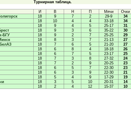
Турнирная таблица.
И
В
Н
П
Мячи
Очки
олигорск
18
9
7
2
29-9
34
18
10
4
4
33-18
34
18
9
4
5
25-17
31
Брест
18
9
3
6
35-22
30
к-БГУ
18
9
2
7
25-25
29
Минск
18
8
3
7
21-13
27
-БелАЗ
18
7
6
5
21-20
27
18
6
8
4
18-18
26
18
6
7
5
23-17
25
18
7
3
8
27-32
24
18
7
2
9
20-25
23
18
6
5
7
22-30
23
18
6
3
9
22-30
21
18
5
4
9
17-29
19
чи
18
3
5
10
20-31
14
18
2
4
12
15-37
10