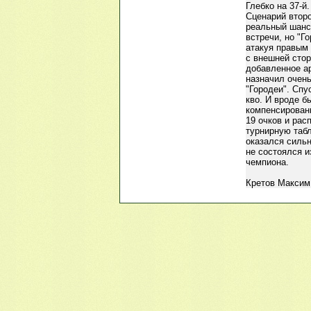
Глебко на 37-й
Сценарий второ
реальный шанс 
встречи, но "Г
атакуя правым 
с внешней стор
добавленное а
назначил очень
"Городеи". Спу
кво. И вроде б
компенсированн
19 очков и рас
турнирную табл
оказался сильн
не состоялся и
чемпиона.
Кретов Максим