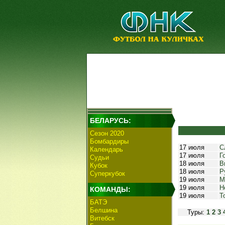
БЕЛАРУСЬ:
Сезон 2020
Бомбардиры
17 июля
С
Календарь
17 июля
Г
Судьи
18 июля
В
Кубок
18 июля
Р
Суперкубок
19 июля
М
19 июля
Н
КОМАНДЫ:
19 июля
Т
БАТЭ
Белшина
Туры:
1
2
3
Витебск