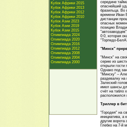
середине тайм
Кубок Африки 2015
опаснейший уда
Кубок Африки 2013
бразильца. Во 
Кубок Африки 2012
времени Иван Б
Кубок Африки 2010
дистанции про
Кубок Азии 2023
опасных момент
Кубок Азии 2019
позицию Владис
Кубок Азии 2015
"автозаводцев"
Олимпиада 2024
0:0, которая о
Олимпиада 2020
"Торпедо-БелАЗ
Олимпиада 2016
Олимпиада 2012
"Минск" прер
Олимпиада 2008
"Минск" на св
Олимпиада 2004
серию из шести
Олимпиада 2000
открыли гости 
Однако под за
"Минску" – Але
раздевалку на 
Залеский голов
имел шансы для
счёт на табло 
расположился н
Триллер в бит
"Городея" на 
инициатива, а 
другие ворота 
Глебко на 7-й 