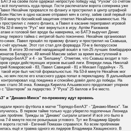
е БАТЭ на своём поле одержал непростую победу над "Рухом" со счётом
аз всё получилось куда проще. Гости распечатали ворота соперника уже
 Павел Нехайчик прорвался по флангу и прострелил в центр штрафной
 Боян Настич в одно касание отправил мяч в сетку, забив свой первый го
 20-й минуте боснийский защитник ответил Нехайчику взаимностью. На
ч прострелил с левого фланга, а Павел в касание переправил игровой
 На 32-й минуте "Рух" мог вернуться в игру. Артём Рахманов
атаке и головой бил вроде бы наверняка, но БАТЭ выручил Денис
онцу первого тайма с интригой было покончено. Нехайчик организовал
то-синих. Павел прошёл по правому флангу и прострелил на Скавыша,
 счёт крупным. Этот гол стал для форварда 70-м в белорусском
ионе. В итоге 30-летний нападающий вошёл в топ-25 лучших бомбардиро
ионатов Беларуси. 49 мячей Максим забил за время выступлений в
"Торпедо-БелАЗ" и 4 - за "Белшину". Отметим, что Скавыш входит в топ-
доров среди действующих игроков высшей лиги. Впереди лишь Николай
трий Комаровский - 83, Павел Савицкий - 81 и Михаил Гордейчук - 75.
 такой игре был чистой формальностью. На 53-й минуте Нехайчик мог
, но мяч после его классного удара попал в перекладину. В дальнейше
 контролировал ход поединка и спокойно довёл дело до победы. На
иних стало 34 очка. Команда Кирилла Альшевского продолжает упорное
 с "Шахтером" за лидерство. У "Руха" 25 баллов и 9-е место.
АЗ" и "Динамо-Минск" по-прежнему идут вровень
идали яркого футбола в матче "Торпедо-БелАЗ" - "Динамо-Минск". Так
получилось. В первом тайме только чудо уберегло подопечных Леонида
ших проблем. Трижды за "Динамо" сыграли штанги! И всё это было в
 на 7-й минуте после розыгрыша углового. Тут же Владимир Щербо
л ворота гостей - Евгений Помазан справился. Ко всем проблемам
вилась ещё и травма одного из лидеров Владимира Хващинского. В