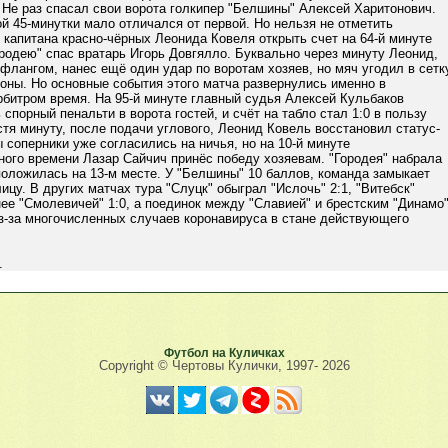
. Не раз спасал свои ворота голкипер "Белшины" Алексей Харитонович.
й 45-минутки мало отличался от первой. Но нельзя не отметить
капитана красно-чёрных Леонида Ковеля открыть счет на 64-й минуте
ородею" спас вратарь Игорь Довгялло. Буквально через минуту Леонид,
флангом, нанес ещё один удар по воротам хозяев, но мяч угодил в сетк
оны. Но основные события этого матча развернулись именно в
рбитром время. На 95-й минуте главный судья Алексей Кульбаков
 спорный пенальти в ворота гостей, и счёт на табло стал 1:0 в пользу
стя минуту, после подачи углового, Леонид Ковель восстановил статус-
ы соперники уже согласились на ничья, но на 10-й минуте
ого времени Лазар Сайчич принёс победу хозяевам. "Городея" набрала
положилась на 13-м месте. У "Белшины" 10 баллов, команда замыкает
ицу. В других матчах тура "Слуцк" обыграл "Ислочь" 2:1, "Витебск"
ее "Смолевичей" 1:0, а поединок между "Славией" и брестским "Динамо
з-за многочисленных случаев коронавируса в стане действующего
.
Футбол на Куличках
Copyright © Чертовы Кулички, 1997-
2026