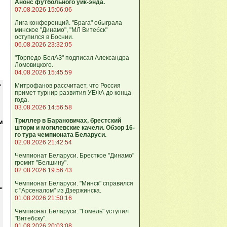
Анонс футбольного уик-энда.
07.08.2026 15:06:06
Лига кoнференций. "Брага" обыграла
минское "Динамо", "МЛ Витебск"
оступился в Боснии.
06.08.2026 23:32:05
"Торпедо-БелАЗ" подписал Александра
Ломовицкого.
04.08.2026 15:45:59
ь
Митрофанов рассчитает, что Россия
примет турнир развития УЕФА до конца
года.
03.08.2026 14:56:58
Триллер в Барановичах, брестский
м
шторм и могилевские качели. Обзор 16-
го тура чемпионата Беларуси.
02.08.2026 21:42:54
Чемпионат Беларуси. Бресткое "Динамо"
громит "Белшину".
02.08.2026 19:56:43
Чемпионат Беларуси. "Минск" справился
"
с "Арсеналом" из Дзержинска.
01.08.2026 21:50:16
Чемпионат Беларуси. "Гомель" уступил
"Витебску".
01.08.2026 20:03:08