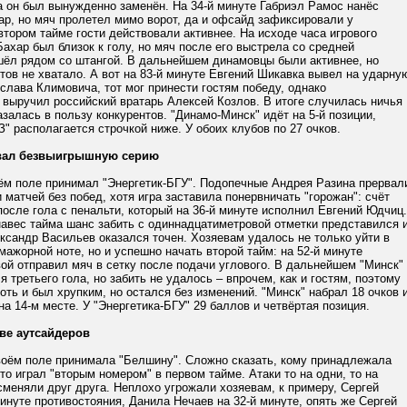
а он был вынужденно заменён. На 34-й минуте Габриэл Рамос нанёс
р, но мяч пролетел мимо ворот, да и офсайд зафиксировали у
втором тайме гости действовали активнее. На исходе часа игрового
ахар был близок к голу, но мяч после его выстрела со средней
шёл рядом со штангой. В дальнейшем динамовцы были активнее, но
ов не хватало. А вот на 83-й минуте Евгений Шикавка вывел на ударну
лава Климовича, тот мог принести гостям победу, однако
 выручил российский вратарь Алексей Козлов. В итоге случилась ничья
казалась в пользу конкурентов. "Динамо-Минск" идёт на 5-й позиции,
" располагается строчкой ниже. У обоих клубов по 27 очков.
вал безвыигрышную серию
оём поле принимал "Энергетик-БГУ". Подопечные Андрея Разина прервал
 матчей без побед, хотя игра заставила понервничать "горожан": счёт
после гола с пенальти, который на 36-й минуте исполнил Евгений Юдчиц.
навес тайма шанс забить с одиннадцатиметровой отметки представился 
ксандр Васильев оказался точен. Хозяевам удалось не только уйти в
мажорной ноте, но и успешно начать второй тайм: на 52-й минуте
ой отправил мяч в сетку после подачи углового. В дальнейшем "Минск"
 третьего гола, но забить не удалось – впрочем, как и гостям, поэтому
хоть и был хрупким, но остался без изменений. "Минск" набрал 18 очков 
а 14-м месте. У "Энергетика-БГУ" 29 баллов и четвёртая позиция.
ве аутсайдеров
своём поле принимала "Белшину". Сложно сказать, кому принадлежала
кто играл "вторым номером" в первом тайме. Атаки то на одни, то на
сменяли друг друга. Неплохо угрожали хозяевам, к примеру, Сергей
минуте противостояния, Данила Нечаев на 32-й минуте, опять же Сергей