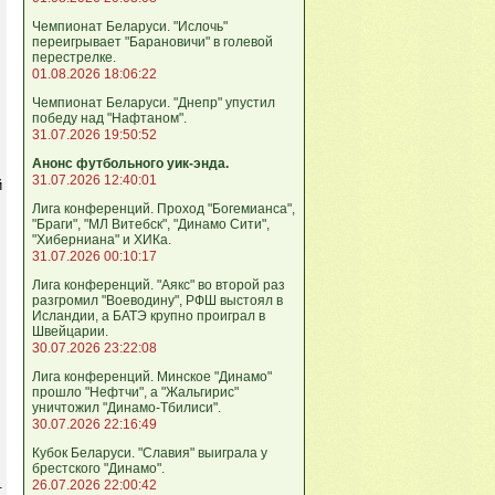
Чемпионат Беларуси. "Ислочь"
переигрывает "Барановичи" в голевой
перестрелке.
01.08.2026 18:06:22
Чемпионат Беларуси. "Днепр" упустил
победу над "Нафтаном".
31.07.2026 19:50:52
Анонс футбольного уик-энда.
31.07.2026 12:40:01
й
Лига конференций. Проход "Богемианса",
"Браги", "МЛ Витебск", "Динамо Сити",
"Хиберниана" и ХИКа.
31.07.2026 00:10:17
Лига конференций. "Аякс" во второй раз
разгромил "Воеводину", РФШ выстоял в
Исландии, а БАТЭ крупно проиграл в
Швейцарии.
30.07.2026 23:22:08
Лига кoнференций. Минское "Динамо"
прошло "Нефтчи", а "Жальгирис"
уничтожил "Динамо-Тбилиси".
30.07.2026 22:16:49
Кубок Беларуси. "Славия" выиграла у
брестского "Динамо".
.
26.07.2026 22:00:42