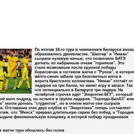
По итогам 18-го тура в чемпионате Беларуси внов
образовалось двоевластие. "Шахтер" и "Неман"
сыграли нулевую ничью, что позволило БАТЭ
догнать по набранным очкам "горняков". Это
стало возможным после крупной победы
борисовчан в гостевом матче с "Рухом", в которо
жёлто-синие забили три безответных мяча в
ворота брестского коллектива. "Неман" отстаёт от
лидеров на три балла, но имеет игру в запасе. Так
что потенциально в Беларуси три лидера. На
четвёртой строчке идёт "Энергетик-БГУ", который
ой матч подряд, но остался в группе лидеров. "Торпедо-БелАЗ" или
" могли догнать "студентов", но в очном матче они сыграли
. Отставание этих двух клубов от "Энергетика" теперь составляет
етим, что "Минск" прервал длительную серию без побед, а "Городея
выдали феноменальную концовку, в которой победу праздновали
 матче тура обошлось без голов