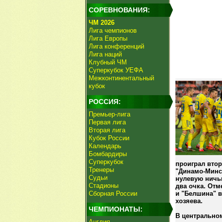
СОРЕВНОВАНИЯ:
ЧМ 2026
Лига чемпионов
Лига Европы
Лига конференций
Лига наций
Клубный ЧМ
Суперкубок УЕФА
Межконтинентальный
кубок
РОССИЯ:
Премьер-лига
Первая лига
Вторая лига
Кубок России
Календарь
Бомбардиры
Суперкубок
проиграл втор
Тренеры
"Динамо-Минск
Судьи
нулевую ничью
Стадионы
два очка. Отм
Сборная России
и "Белшина" 
хозяева.
ЧЕМПИОНАТЫ:
В центральном
Англия