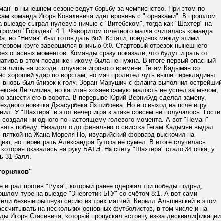
ман" в нынешнем сезоне ведут борьбу за чемпионство. При этом по
кам команда Игоря Ковалевича идёт вровень с "горняками". В прошлом
а выезде сыграл нулевую ничью с "Витебском", тогда как "Шахтер" на
громил "Городею" 4:1. Фаворитом отчётного матча считалась команда
, но "Неман" был готов дать бой. Кстати, поединок между этими
первом круге завершился вничью 0:0. Стартовый отрезок нынешнего
ез опасных моментов. Команды сразу показали, что будут играть от
атива в этом поединке никому была не нужна. В итоге первый опасный
ся лишь на исходе получаса игрового времени. Гегам Кадымян со
ёс хороший удар по воротам, но мяч пролетел чуть выше перекладины.
" вновь был близок к голу. Зоран Марушич с фланга выполнил острейши
ексея Легчилина, но капитан хозяев самую малость не успел за мячом,
о занести его в ворота. В перерыве Юрий Вернибуд сделал замену,
вёздного новичка Джасурбека Яхшибоева. Но его выход на поле игру
нил. У "Шахтера" в этот вечер игра в атаке совсем не получалось. Гости
не создали ни одного по-настоящему голевого момента. А вот "Неман"
рвать победу. Незадолго до финального свистка Гегам Кадымян выдал
 пяткой на Жана-Мореля По, ивуарийский форвард выскочил на
ию, но переиграть Александра Гутора не сумел. В итоге случилась
 которая оказалась на руку БАТЭ. На счету "Шахтера" стало 34 очка, у
ь 31 балл.
горняков"
 играл против "Руха", который ранее одержал три победы подряд,
ошлом туре на выезде "Энергетик-БГУ" со счётом 8:1. А вот сами
мели безвыигрышную серию из трёх матчей. Кирилл Альшевский в этом
ассчитывать на нескольких основных футболистов, в том числе и на
ды Игоря Стасевича, который пропускал встречу из-за дисквалификации