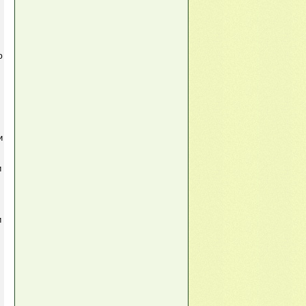
ю
и
и
и