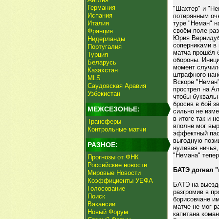
Германия
"Шахтер" и "Не
Испания
потерянным оч
Италия
туре "Неман" н
своём поле раз
Франция
Юрия Вернидуба
Нидерланды
соперниками в 
Португалия
матча прошёл б
Турция
обороны. Иници
Беларусь
момент случил
Казахстан
штрафного нан
MLS
Вскоре "Неман
Саудовская Аравия
прострел на Ал
Узбекистан
чтобы буквальн
бросив в бой з
МЕЖСЕЗОНЬЕ:
сильно не изме
в итоге так и 
Трансферы
вполне мог вы
Контрольные матчи
эффектный пас
выгодную позиц
РАЗНОЕ:
нулевая ничья,
"Немана" тепер
Прогнозы от ФНК
Российские новости
БАТЭ догнал "
Мировые Новости
Коэффициенты УЕФА
БАТЭ на выезде
Голосование
разгромив в пр
Поиск
борисовчане и
Вакансии
матче не мог р
Новый Форум
капитана коман