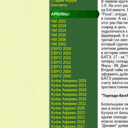
Старый Форум
В первом круг
Контакты
1:0. На этот р
на 6-й минуте.
АРХИВЫ:
"Руха", откуда
в сезоне. А на
ЧМ 2022
этот раз Насти
ЧМ 2018
снаряд в цель.
ЧМ 2014
подключился к 
ЧМ 2010
Щербицкий. К к
ЧМ 2006
третий гол жёл
ЧМ 2002
который сделал
элитном дивиз
ЕВРО 2024
в истории чемп
ЕВРО 2020
БАТЭ, 17 - за 
ЕВРО 2016
пятёрку голеа
ЕВРО 2012
Януш - 99, Дми
ЕВРО 2008
Второй тайм по
ЕВРО 2004
оформить дубль
ЕВРО 2000
БАТЭ уверенно
Кубок Америки 2024
счету жёлто-с
Кубок Америки 2021
противостояние
Кубок Америки 2019
Кубок Америки 2016
"Торпедо-Бел
Кубок Америки 2015
Кубок Америки 2011
Болельщики ож
Кубок Африки 2025
оно в итоге и 
Кубок Африки 2023
Кучука от боль
одном эпизоде
Кубок Африки 2021
опасно атакова
Кубок Африки 2019
"Динамо" доба
Кубок Африки 2017