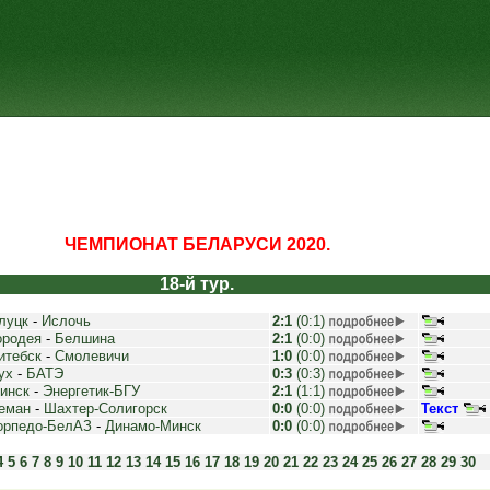
ЧЕМПИОНАТ БЕЛАРУСИ 2020.
18-й тур.
луцк
-
Ислочь
2:1
(0:1)
ородея
-
Белшина
2:1
(0:0)
итебск
-
Смолевичи
1:0
(0:0)
ух
-
БАТЭ
0:3
(0:3)
инск
-
Энергетик-БГУ
2:1
(1:1)
еман
-
Шахтер-Солигорск
0:0
(0:0)
Текст
орпедо-БелАЗ
-
Динамо-Минск
0:0
(0:0)
4
5
6
7
8
9
10
11
12
13
14
15
16
17
18
19
20
21
22
23
24
25
26
27
28
29
30