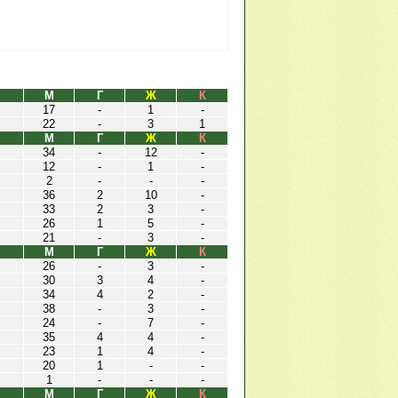
М
Г
Ж
К
17
-
1
-
22
-
3
1
М
Г
Ж
К
34
-
12
-
12
-
1
-
2
-
-
-
36
2
10
-
33
2
3
-
26
1
5
-
21
-
3
-
М
Г
Ж
К
26
-
3
-
30
3
4
-
34
4
2
-
38
-
3
-
24
-
7
-
35
4
4
-
23
1
4
-
20
1
-
-
1
-
-
-
М
Г
Ж
К