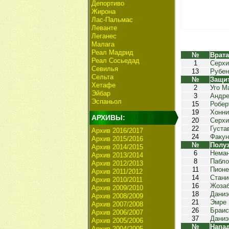
Депортиво
Жирона
Лас-Пальмас
Леванте
Леганес
Малага
Реал Мадрид
№
Врат
Реал Сосьедад
1
Серхи
Севилья
13
Рубен
Сельта
№
Защи
Хетафе
2
Уго М
Эйбар
3
Андре
Эспаньол
15
Робер
19
Хонни
АРХИВЫ:
20
Серхи
22
Густа
Архив 2016/2017
24
Факун
Архив 2015/2016
№
Полу
Архив 2014/2015
6
Неман
Архив 2013/2014
8
Пабло
Архив 2012/2013
11
Пионе
Архив 2011/2012
14
Стани
Архив 2010/2011
16
Жоза
Архив 2009/2010
18
Даниэ
Архив 2008/2009
21
Эмре
Архив 2007/2008
26
Браис
Архив 2006/2007
37
Даниэ
Архив 2005/2006
№
Напа
Архив 2004/2005