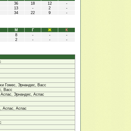
36
18
12
-
13
-
2
-
34
22
9
-
М
Г
Ж
К
8
-
-
-
2
-
-
-
с
хи Гомес, Эрнандес, Васс
с, Васс
 Аспас, Эрнандес, Аспас
, Аспас, Аспас
с