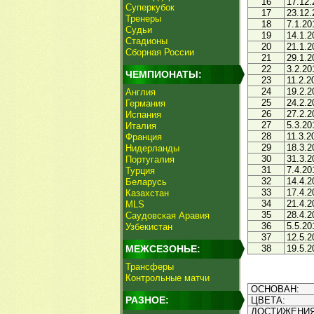
16
17.12.
Суперкубок
17
23.12.
Тренеры
18
7.1.20
Судьи
19
14.1.2
Стадионы
20
21.1.2
Сборная России
21
29.1.2
22
3.2.20
ЧЕМПИОНАТЫ:
23
11.2.2
24
19.2.2
Англия
25
24.2.2
Германия
26
27.2.2
Испания
27
5.3.20
Италия
28
11.3.2
Франция
29
18.3.2
Нидерланды
30
31.3.2
Португалия
31
7.4.20
Турция
32
14.4.2
Беларусь
33
17.4.2
Казахстан
34
21.4.2
MLS
35
28.4.2
Саудовская Аравия
36
5.5.20
Узбекистан
37
12.5.2
МЕЖСЕЗОНЬЕ:
38
19.5.2
Трансферы
Контрольные матчи
ОСНОВАН:
РАЗНОЕ:
ЦВЕТА:
ДОСТИЖЕНИЯ