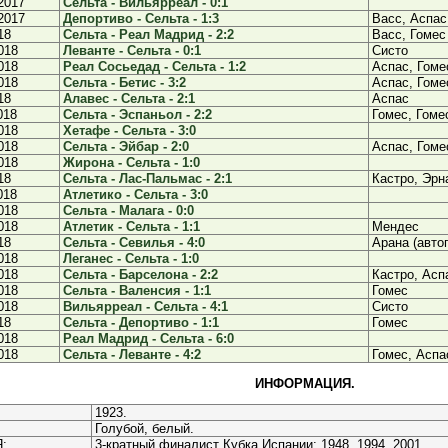
2017
Сельта - Вильярреал - 0:1
2017
Депортиво - Сельта - 1:3
Васс, Аспас
18
Сельта - Реал Мадрид - 2:2
Васс, Гомес
018
Леванте - Сельта - 0:1
Систо
018
Реал Сосьедад - Сельта - 1:2
Аспас, Гоме
018
Сельта - Бетис - 3:2
Аспас, Гоме
18
Алавес - Сельта - 2:1
Аспас
018
Сельта - Эспаньол - 2:2
Гомес, Гоме
018
Хетафе - Сельта - 3:0
018
Сельта - Эйбар - 2:0
Аспас, Гоме
018
Жирона - Сельта - 1:0
18
Сельта - Лас-Пальмас - 2:1
Кастро, Эрн
018
Атлетико - Сельта - 3:0
018
Сельта - Малага - 0:0
018
Атлетик - Сельта - 1:1
Мендес
18
Сельта - Севилья - 4:0
Арана (авто
018
Леганес - Сельта - 1:0
018
Сельта - Барселона - 2:2
Кастро, Асп
018
Сельта - Валенсия - 1:1
Гомес
018
Вильярреал - Сельта - 4:1
Систо
18
Сельта - Депортиво - 1:1
Гомес
018
Реал Мадрид - Сельта - 6:0
018
Сельта - Леванте - 4:2
Гомес, Аспа
ИНФОРМАЦИЯ.
1923.
Голубой, белый.
:
3-кратный финалист Кубка Испании: 1948, 1994, 2001.