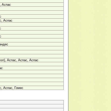
, Аспас
с
с, Аспас
с
с
андес
гол), Аспас, Аспас, Аспас
ас
с, Аспас, Гомес