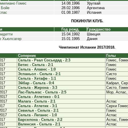
милиано Гомес
14.08.1996
Уругвай
 Бойе
28.02.1996
Аргентина
спас
01.08.1987
Испания
ПОКИНУЛИ КЛУБ.
ки
Год рожд.
Гражданство
видетти
15.04.1992
Швеция
ю Хьюлсагер
15.01.1995
Дания
Чемпионат Испании 2017/2018.
Соперник
Голы
017
Сельта - Реал Сосьедад - 2:3
Гомес, Гоме
017
Бетис - Сельта - 2:1
Гомес
017
Сельта - Алавес - 1:0
Гомес
017
Эспаньол - Сельта - 2:1
Систо
017
Сельта - Хетафе - 1:1
Гомес
017
Эйбар - Сельта - 0:4
Кабрал, Сер
017
Сельта - Жирона - 3:3
Систо, Гоме
2017
Лас-Пальмас - Сельта - 2:5
Мор, Аспас,
2017
Сельта - Атлетико - 0:1
2017
Малага - Сельта - 2:1
Аспас
017
Сельта - Атлетик - 3:1
Серхи Гомес
2017
Севилья - Сельта - 2:1
Гомес
2017
Сельта - Леганес - 1:0
Аспас
017
Барселона - Сельта - 2:2
Аспас, Гоме
017
Валенсия - Сельта - 2:1
Аспас