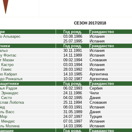
СЕЗОН 2017/2018
ари
Год рожд.
Гражданство
о Альварес
03.08.1986
Испания
25.07.1995
Испания
тники
Год рожд.
Гражданство
альо
30.11.1991
Испания
у Фонтас
14.11.1989
Испания
т Мазан
09.02.1994
Словакия
 Кастро
03.03.1994
Испания
 Гомес
28.03.1992
Испания
во Кабрал
14.10.1985
Аргентина
до Ронкалья
10.02.1987
Аргентина
защитники
Год рожд.
Гражданство
ья Радоя
06.02.1993
Сербия
 Эрнандес
24.11.1986
Чили
 Систо
04.02.1995
Дания
слав Лоботка
25.11.1994
Словакия
бед
08.03.1991
Испания
ль Васс
31.05.1989
Дания
 Мор
24.07.1997
Турция
 Мендес
07.01.1997
Испания
ль Молина
14.03.1996
Испания
дающие
Год рожд.
Гражданство