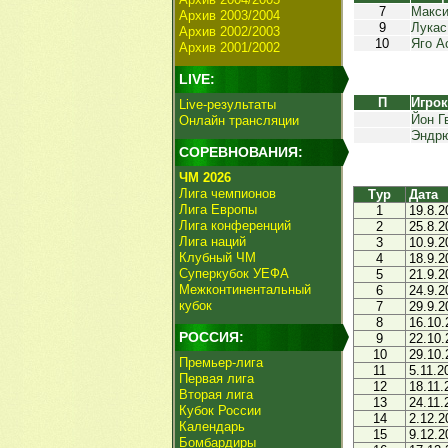
7
Макси
Архив 2003/2004
9
Лукас
Архив 2002/2003
10
Яго А
Архив 2001/2002
LIVE:
П
Игро
Live-результаты
Йон Г
Онлайн трансляции
Эндр
СОРЕВНОВАНИЯ:
ЧМ 2026
Лига чемпионов
Тур
Дата
Лига Европы
1
19.8.2
Лига конференций
2
25.8.2
Лига наций
3
10.9.2
Клубный ЧМ
4
18.9.2
Суперкубок УЕФА
5
21.9.2
Межконтинентальный
6
24.9.2
кубок
7
29.9.2
8
16.10.
РОССИЯ:
9
22.10.
10
29.10.
Премьер-лига
11
5.11.2
Первая лига
12
18.11.
Вторая лига
13
24.11.
Кубок России
14
2.12.2
Календарь
15
9.12.2
Бомбардиры