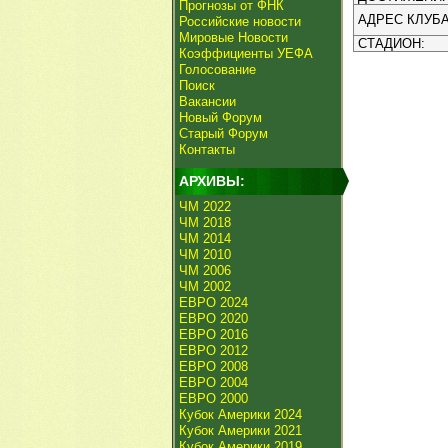
Прогнозы от ФНК
АДРЕС КЛУБА
Российские новости
Мировые Новости
СТАДИОН:
Коэффициенты УЕФА
Голосование
Поиск
Вакансии
Новый Форум
Старый Форум
Контакты
АРХИВЫ:
ЧМ 2022
ЧМ 2018
ЧМ 2014
ЧМ 2010
ЧМ 2006
ЧМ 2002
ЕВРО 2024
ЕВРО 2020
ЕВРО 2016
ЕВРО 2012
ЕВРО 2008
ЕВРО 2004
ЕВРО 2000
Кубок Америки 2024
Кубок Америки 2021
Кубок Америки 2019