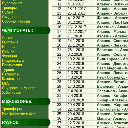
Суперкубок
11
4.11.2017
Алавес - Эспаньо
Тренеры
12
18.11.2017
Хетафе - Алавес 
Судьи
13
25.11.2017
Алавес - Эйбар - 
Стадионы
14
4.12.2017
Жирона - Алавес 
Сборная России
15
8.12.2017
Алавес - Лас-Пал
16
16.12.2017
Атлетико - Алавес
ЧЕМПИОНАТЫ:
17
21.12.2017
Алавес - Малага -
18
7.1.2018
Атлетик - Алавес 
Англия
19
14.1.2018
Алавес - Севилья
Германия
20
21.1.2018
Алавес - Леганес 
Испания
21
28.1.2018
Барселона - Алав
Италия
22
3.2.2018
Алавес - Сельта -
Франция
23
10.2.2018
Вильярреал - Ала
Нидерланды
24
17.2.2018
Алавес - Депорти
Португалия
25
24.2.2018
Реал Мадрид - Ал
Турция
26
1.3.2018
Алавес - Леванте 
Беларусь
27
4.3.2018
Реал Сосьедад - 
Казахстан
28
12.3.2018
Алавес - Бетис - 
MLS
29
17.3.2018
Валенсия - Алаве
Саудовская Аравия
30
1.4.2018
Эспаньол - Алаве
Узбекистан
31
7.4.2018
Алавес - Хетафе 
32
15.4.2018
Эйбар - Алавес - 
МЕЖСЕЗОНЬЕ:
33
19.4.2018
Алавес - Жирона 
Трансферы
34
22.4.2018
Лас-Пальмас - Ал
Контрольные матчи
35
29.4.2018
Алавес - Атлетико
36
6.5.2018
Малага - Алавес -
РАЗНОЕ:
37
12.5.2018
Алавес - Атлетик 
38
19.5.2018
Севилья - Алавес