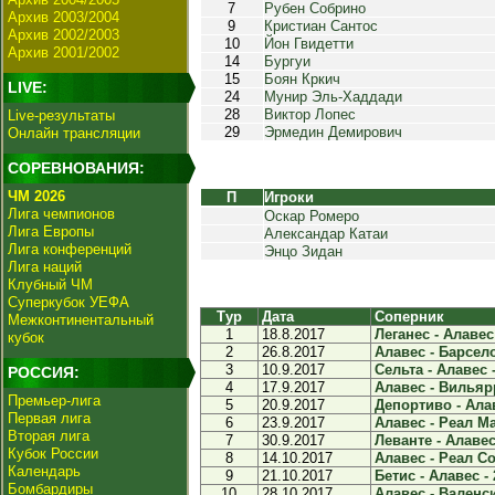
7
Рубен Собрино
Архив 2003/2004
9
Кристиан Сантос
Архив 2002/2003
10
Йон Гвидетти
Архив 2001/2002
14
Бургуи
15
Боян Кркич
LIVE:
24
Мунир Эль-Хаддади
28
Виктор Лопес
Live-результаты
29
Эрмедин Демирович
Онлайн трансляции
СОРЕВНОВАНИЯ:
ЧМ 2026
П
Игроки
Лига чемпионов
Оскар Ромеро
Лига Европы
Александар Катаи
Лига конференций
Энцо Зидан
Лига наций
Клубный ЧМ
Суперкубок УЕФА
Тур
Дата
Соперник
Межконтинентальный
1
18.8.2017
Леганес - Алавес 
кубок
2
26.8.2017
Алавес - Барсело
3
10.9.2017
Сельта - Алавес -
РОССИЯ:
4
17.9.2017
Алавес - Вильярр
Премьер-лига
5
20.9.2017
Депортиво - Алав
Первая лига
6
23.9.2017
Алавес - Реал Ма
Вторая лига
7
30.9.2017
Леванте - Алавес 
Кубок России
8
14.10.2017
Алавес - Реал Со
Календарь
9
21.10.2017
Бетис - Алавес - 
Бомбардиры
10
28.10.2017
Алавес - Валенси