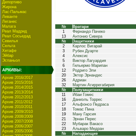
Депортиво
Жирона
Лас-Пальмас
Леванте
Леганес
Малага
№
Вратари
Реал Мадрид
1
Фернандо Пачеко
Реал Сосьедад
13
Антонио Сивера
Севилья
№
Защитники
Сельта
2
Карлос Вигарай
Хетафе
3
Рубен Дуарте
Эйбар
4
Алексис
Эспаньол
5
Виктор Лагуардия
6
Гильермо Марипан
АРХИВЫ:
12
Родриго Эли
20
Эктор Эрнандес
Архив 2016/2017
26
Адриан
Архив 2015/2016
32
Мартин Агиррегабирия
Архив 2014/2015
№
Полузащитники
Архив 2013/2014
11
Ибаи Гомес
Архив 2012/2013
16
Даниэль Торрес
Архив 2011/2012
17
Альфонсо Педраса
Архив 2010/2011
18
Томас Пина
Архив 2009/2010
19
Ману Гарсия
Архив 2008/2009
21
Эрнан Перес
Архив 2007/2008
22
Мубарак Вакасо
Архив 2006/2007
23
Альваро Медран
Архив 2005/2006
№
Нападающие
Архив 2004/2005