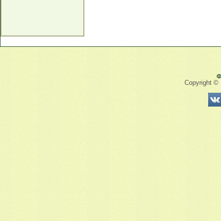
Ф
Copyright ©