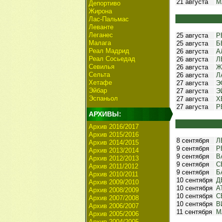
21 августа
М
Депортиво
Жирона
Лас-Пальмас
Леванте
Леганес
25 августа
Р
Малага
25 августа
Б
Реал Мадрид
26 августа
А
Реал Сосьедад
26 августа
Л
Севилья
26 августа
Ж
Сельта
26 августа
Л
Хетафе
27 августа
Э
Эйбар
27 августа
Э
Эспаньол
27 августа
Х
27 августа
Р
АРХИВЫ:
Архив 2016/2017
Архив 2015/2016
8 сентября
Л
Архив 2014/2015
9 сентября
Р
Архив 2013/2014
9 сентября
В
Архив 2012/2013
9 сентября
С
Архив 2011/2012
9 сентября
Б
Архив 2010/2011
10 сентября
Д
Архив 2009/2010
10 сентября
А
Архив 2008/2009
10 сентября
С
Архив 2007/2008
10 сентября
В
Архив 2006/2007
11 сентября
М
Архив 2005/2006
Архив 2004/2005