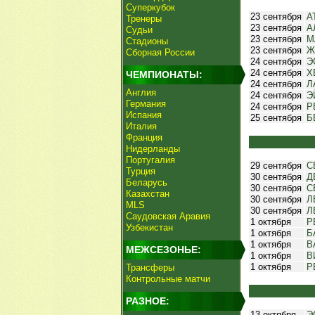
Суперкубок
23 сентября
А
Тренеры
23 сентября
А
Судьи
23 сентября
М
Стадионы
23 сентября
Ж
Сборная России
24 сентября
Э
24 сентября
Х
ЧЕМПИОНАТЫ:
24 сентября
Л
Англия
24 сентября
Э
Германия
24 сентября
Р
Испания
25 сентября
Б
Италия
Франция
Нидерланды
Португалия
29 сентября
С
Турция
30 сентября
Д
Беларусь
30 сентября
С
Казахстан
30 сентября
Л
MLS
30 сентября
Л
Саудовская Аравия
1 октября
Р
Узбекистан
1 октября
Б
1 октября
В
МЕЖСЕЗОНЬЕ:
1 октября
В
1 октября
Р
Трансферы
Контрольные матчи
РАЗНОЕ:
13 октября
Э