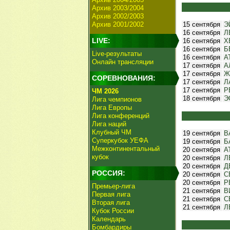
Архив 2003/2004
Архив 2002/2003
Архив 2001/2002
15 сентября
Э
16 сентября
Л
LIVE:
16 сентября
Х
16 сентября
Б
Live-результаты
16 сентября
А
Онлайн трансляции
17 сентября
А
17 сентября
Ж
СОРЕВНОВАНИЯ:
17 сентября
Л
17 сентября
Р
ЧМ 2026
18 сентября
Э
Лига чемпионов
Лига Европы
Лига конференций
Лига наций
Клубный ЧМ
19 сентября
В
Суперкубок УЕФА
19 сентября
Б
Межконтинентальный
20 сентября
А
кубок
20 сентября
Л
20 сентября
Д
РОССИЯ:
20 сентября
С
20 сентября
Р
Премьер-лига
21 сентября
В
Первая лига
21 сентября
С
Вторая лига
21 сентября
Л
Кубок России
Календарь
Бомбардиры