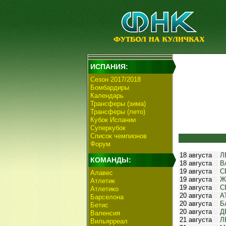
ИСПАНИЯ:
Сезон 2017/2018
Бомбардиры
Календарь
Трансферы (зима)
Трансферы (лето)
Кубок Испании
Суперкубок
Список чемпионов
Форум
18 августа
Л
КОМАНДЫ:
18 августа
В
19 августа
С
Алавес
19 августа
Ж
Атлетик
19 августа
С
Атлетико
20 августа
А
Барселона
20 августа
Б
Бетис
20 августа
Д
Валенсия
21 августа
Л
Вильярреал