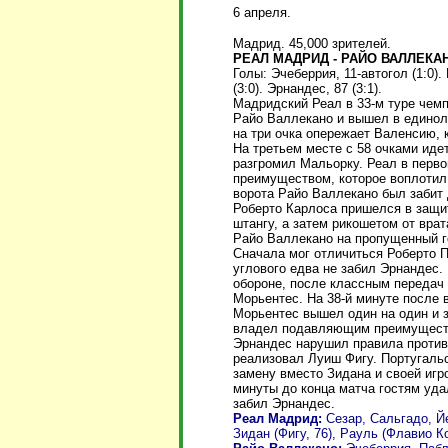
6 апреля.
Мадрид. 45,000 зрителей.
РЕАЛ МАДРИД - РАЙО ВАЛЛЕКАНО
Голы: Эчеберрия, 11-автогол (1:0). 
(3:0). Эрнандес, 87 (3:1).
Мадридский Реал в 33-м туре чемп
Райо Валлекано и вышел в единол
на три очка опережает Валенсию, 
На третьем месте с 58 очками идет
разгромил Мальорку. Реал в перв
преимуществом, которое воплотил 
ворота Райо Валлекано был забит
Роберто Карлоса пришелся в защит
штангу, а затем рикошетом от врат
Райо Валлекано на пропущенный г
Сначала мог отличиться Роберто П
углового едва не забил Эрнандес.
обороне, после классным передач
Морьентес. На 38-й минуте после
Морьентес вышел один на один и з
владел подавляющим преимуществ
Эрнандес нарушил правила против 
реализовал Луиш Фигу. Португаль
замену вместо Зидана и своей игр
минуты до конца матча гостям уда
забил Эрнандес.
Реал Мадрид:
Сезар, Сальгадо, Й
Зидан (Фигу, 76), Рауль (Флавио Ко