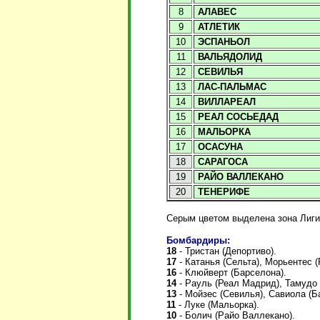
8
АЛАВЕС
9
АТЛЕТИК
10
ЭСПАНЬОЛ
11
ВАЛЬЯДОЛИД
12
СЕВИЛЬЯ
13
ЛАС-ПАЛЬМАС
14
ВИЛЛАРЕАЛ
15
РЕАЛ СОСЬЕДАД
16
МАЛЬОРКА
17
ОСАСУНА
18
САРАГОСА
19
РАЙО ВАЛЛЕКАНО
20
ТЕНЕРИФЕ
Серым цветом выделена зона Лиги
Бомбардиры:
18
- Тристан (Депортиво).
17
- Катанья (Сельта), Морьентес 
16
- Клюйверт (Барселона).
14
- Рауль (Реал Мадрид), Тамудо
13
- Мойзес (Севилья), Савиола (Б
11
- Луке (Мальорка).
10
- Болич (Райо Валлекано).