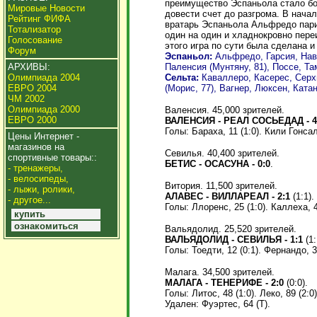
преимущество Эспаньола стало бо
Мировые Новости
довести счет до разгрома. В начал
Рейтинг ФИФА
вратарь Эспаньола Альфредо пари
Тотализатор
один на один и хладнокровно переи
Голосование
этого игра по сути была сделана 
Форум
Эспаньол:
Альфредо, Гарсия, Нав
Паленсия (Мунтяну, 81), Поссе, Та
АРХИВЫ:
Сельта:
Каваллеро, Касерес, Серхи
Олимпиада 2004
(Морис, 77), Вагнер, Люксен, Ката
ЕВРО 2004
ЧМ 2002
Олимпиада 2000
Валенсия. 45,000 зрителей.
ЕВРО 2000
ВАЛЕНСИЯ - РЕАЛ СОСЬЕДАД - 4
Голы: Бараха, 11 (1:0). Кили Гонсале
Цены Интернет -
магазинов на
Севилья. 40,400 зрителей.
спортивные товары::
БЕТИС - ОСАСУНА - 0:0
.
- тренажеры,
- велосипеды,
Витория. 11,500 зрителей.
- лыжи, ролики,
АЛАВЕС - ВИЛЛАРЕАЛ - 2:1
(1:1).
- другое...
Голы: Ллоренс, 25 (1:0). Каллеха, 4
купить
ознакомиться
Вальядолид. 25,520 зрителей.
ВАЛЬЯДОЛИД - СЕВИЛЬЯ - 1:1
(1:
Голы: Тоедти, 12 (0:1). Фернандо, 3
Малага. 34,500 зрителей.
МАЛАГА - ТЕНЕРИФЕ - 2:0
(0:0).
Голы: Литос, 48 (1:0). Леко, 89 (2:0)
Удален: Фуэртес, 64 (Т).