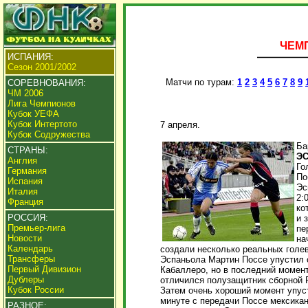
ЧЕМП
ИСПАНИЯ:
Сезон 2001/2002
Матчи по турам:
1
2
3
4
5
6
7
8
9
СОРЕВНОВАНИЯ:
ЧМ 2006
Лига Чемпионов
Кубок УЕФА
Кубок Интертото
7 апреля.
Кубок Содружества
Ба
СТРАНЫ:
ЭС
Англия
Го
Германия
По
Испания
Эс
Италия
2:
Франция
ко
РОССИЯ:
и 
Премьер-лига
пе
Новости
на
Календарь
создали несколько реальных голе
Трансферы
Эспаньола Мартин Поссе упустил 
Первый Дивизион
Кабаллеро, но в последний момент
Дублеры
отличился полузащитник сборной Р
Кубок России
Затем очень хороший момент упус
минуте с передачи Поссе мексика
РАЗНОЕ: