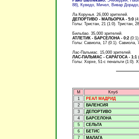
Райо Валлекано:
Эчеберрия, Пабло
88), Куведо, Мичел, Вивар Дорадо,
Ла Корунья. 26,000 зрителей.
ДЕПОРТИВО - МАЛЬОРКА - 5:0
(4:
Голы: Тристан, 21 (1:0). Тристан, 28 
Бильбао. 35,000 зрителей.
АТЛЕТИК - БАРСЕЛОНА - 0:2
(0:1)
Голы: Савиола, 17 (0:1). Савиола, 7
Лас-Пальмас. 15,000 зрителей.
ЛАС-ПАЛЬМАС - САРАГОСА - 1:1
(
Голы: Хорхе, 51-с пенальти (1:0). Х
М
Клуб
1
РЕАЛ МАДРИД
2
ВАЛЕНСИЯ
3
ДЕПОРТИВО
4
БАРСЕЛОНА
5
СЕЛЬТА
6
БЕТИС
7
МАЛАГА