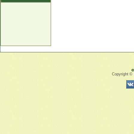
Ф
Copyright ©