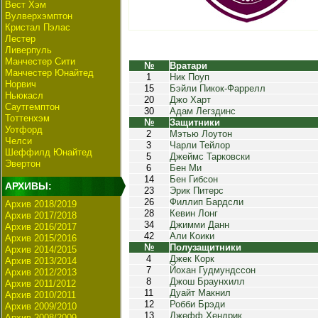
Вест Хэм
Вулверхэмптон
Кристал Пэлас
Лестер
Ливерпуль
Манчестер Сити
№
Вратари
Манчестер Юнайтед
1
Ник Поуп
Норвич
15
Бэйли Пикок-Фаррелл
Ньюкасл
20
Джо Харт
Саутгемптон
30
Адам Легздинс
Тоттенхэм
№
Защитники
Уотфорд
2
Мэтью Лоутон
Челси
3
Чарли Тейлор
Шеффилд Юнайтед
5
Джеймс Тарковски
Эвертон
6
Бен Ми
14
Бен Гибсон
АРХИВЫ:
23
Эрик Питерс
26
Филлип Бардсли
Архив 2018/2019
28
Кевин Лонг
Архив 2017/2018
34
Джимми Данн
Архив 2016/2017
42
Али Коики
Архив 2015/2016
№
Полузащитники
Архив 2014/2015
4
Джек Корк
Архив 2013/2014
7
Йохан Гудмундссон
Архив 2012/2013
8
Джош Браунхилл
Архив 2011/2012
11
Дуайт Макнил
Архив 2010/2011
12
Робби Брэди
Архив 2009/2010
13
Джефф Хендрик
Архив 2008/2009