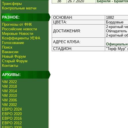
38
26.7.2020
Бернли - Брайтон
Трансферы
Контрольные матчи
РАЗНОЕ:
ОСНОВАН:
1882
ЦВЕТА:
Бордовые
Прогнозы от ФНК
2-кратный ч
Российские новости
ДОСТИЖЕНИЯ:
Обладатель 
Мировые Новости
2-кратный о
Коэффициенты УЕФА
АДРЕС КЛУБА:
Голосование
Официальны
Поиск
СТАДИОН:
"Терф Мур" 
Вакансии
Новый Форум
Старый Форум
Контакты
АРХИВЫ:
ЧМ 2022
ЧМ 2018
ЧМ 2014
ЧМ 2010
ЧМ 2006
ЧМ 2002
ЕВРО 2024
ЕВРО 2020
ЕВРО 2016
ЕВРО 2012
ЕВРО 2008