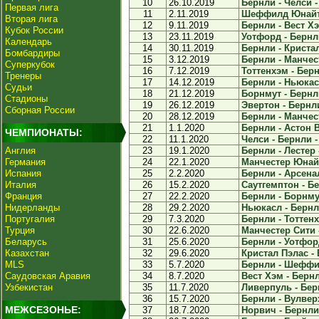
10
26.10.2019
Бернли - Челси -
Первая лига
11
2.11.2019
Шеффилд Юнайтед
Вторая лига
12
9.11.2019
Бернли - Вест Хэ
Кубок России
13
23.11.2019
Уотфорд - Бернли
Календарь
14
30.11.2019
Бернли - Кристал
Бомбардиры
15
3.12.2019
Бернли - Манчест
Суперкубок
16
7.12.2019
Тоттенхэм - Берн
Тренеры
17
14.12.2019
Бернли - Ньюкасл
Судьи
18
21.12.2019
Борнмут - Бернли
Стадионы
19
26.12.2019
Эвертон - Бернли
Сборная России
20
28.12.2019
Бернли - Манчес
21
1.1.2020
Бернли - Астон В
ЧЕМПИОНАТЫ:
22
11.1.2020
Челси - Бернли -
Англия
23
19.1.2020
Бернли - Лестер -
Германия
24
22.1.2020
Манчестер Юнайт
Испания
25
2.2.2020
Бернли - Арсенал
Италия
26
15.2.2020
Саутгемптон - Бе
Франция
27
22.2.2020
Бернли - Борнмут
Нидерланды
28
29.2.2020
Ньюкасл - Бернли
Португалия
29
7.3.2020
Бернли - Тоттенх
Турция
30
22.6.2020
Манчестер Сити -
Беларусь
31
25.6.2020
Бернли - Уотфорд
Казахстан
32
29.6.2020
Кристал Пэлас - 
MLS
33
5.7.2020
Бернли - Шеффил
Саудовская Аравия
34
8.7.2020
Вест Хэм - Бернл
Узбекистан
35
11.7.2020
Ливерпуль - Берн
36
15.7.2020
Бернли - Вулвер
МЕЖСЕЗОНЬЕ:
37
18.7.2020
Норвич - Бернли 