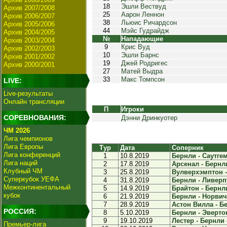
18
Эшли Вествуд
Архив 2007/2008
25
Аарон Леннон
Архив 2006/2007
38
Льюис Ричардсон
Архив 2005/2006
44
Мэйс Гудрайдж
Архив 2004/2005
№
Нападающие
Архив 2003/2004
9
Крис Вуд
Архив 2002/2003
10
Эшли Барнс
Архив 2001/2002
19
Джей Родригес
Архив 2000/2001
27
Матей Выдра
33
Макс Томпсон
LIVE:
Live-результаты
Онлайн трансляции
П
Игроки
СОРЕВНОВАНИЯ:
Дэнни Дринкуотер
ЧМ 2026
Лига чемпионов
Лига Европы
Тур
Дата
Соперник
Лига конференций
1
10.8.2019
Бернли - Саутгем
Лига наций
2
17.8.2019
Арсенал - Бернли
Клубный ЧМ
3
25.8.2019
Вулверхэмптон -
Суперкубок УЕФА
4
31.8.2019
Бернли - Ливерпу
Межконтинентальный
5
14.9.2019
Брайтон - Бернли
кубок
6
21.9.2019
Бернли - Норвич 
7
28.9.2019
Астон Вилла - Бе
РОССИЯ:
8
5.10.2019
Бернли - Эвертон
9
19.10.2019
Лестер - Бернли -
Премьер-лига