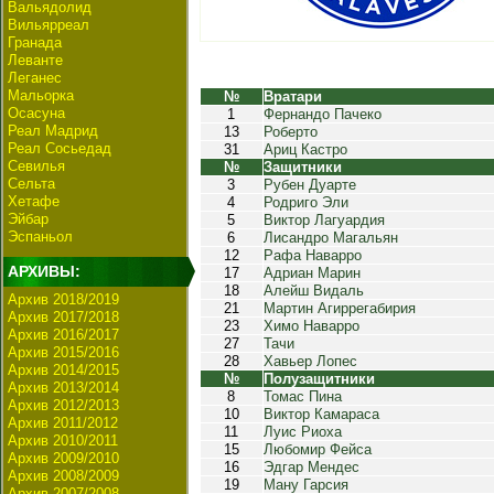
Вальядолид
Вильярреал
Гранада
Леванте
Леганес
Мальорка
№
Вратари
Осасуна
1
Фернандо Пачеко
Реал Мадрид
13
Роберто
Реал Сосьедад
31
Ариц Кастро
Севилья
№
Защитники
Сельта
3
Рубен Дуарте
Хетафе
4
Родриго Эли
Эйбар
5
Виктор Лагуардия
Эспаньол
6
Лисандро Магальян
12
Рафа Наварро
АРХИВЫ:
17
Адриан Марин
18
Алейш Видаль
Архив 2018/2019
21
Мартин Агиррегабирия
Архив 2017/2018
23
Химо Наварро
Архив 2016/2017
27
Тачи
Архив 2015/2016
28
Хавьер Лопес
Архив 2014/2015
№
Полузащитники
Архив 2013/2014
8
Томас Пина
Архив 2012/2013
10
Виктор Камараса
Архив 2011/2012
11
Луис Риоха
Архив 2010/2011
15
Любомир Фейса
Архив 2009/2010
16
Эдгар Мендес
Архив 2008/2009
19
Ману Гарсия
Архив 2007/2008