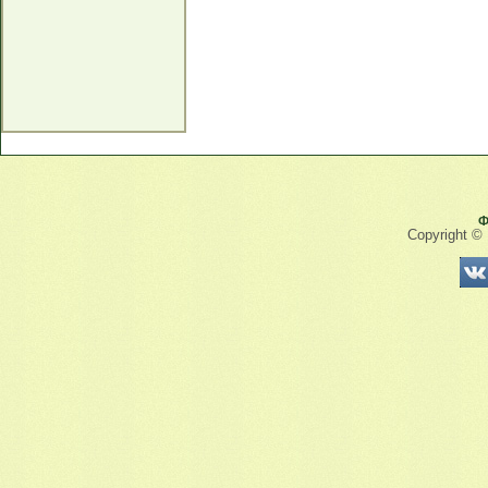
Ф
Copyright ©