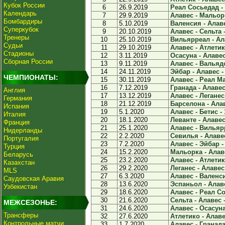
Кубок России
6
26.9.2019
Реал Сосьедад - 
Календарь
7
29.9.2019
Алавес - Мальорк
Бомбардиры
8
5.10.2019
Валенсия - Алаве
Суперкубок
9
20.10.2019
Алавес - Сельта -
Тренеры
10
25.10.2019
Вильярреал - Ала
Судьи
11
29.10.2019
Алавес - Атлетико
Стадионы
12
3.11.2019
Осасуна - Алавес 
Сборная России
13
9.11.2019
Алавес - Вальядо
14
24.11.2019
Эйбар - Алавес - 
ЧЕМПИОНАТЫ:
15
30.11.2019
Алавес - Реал Ма
16
7.12.2019
Гранада - Алавес 
Англия
17
13.12.2019
Алавес - Леганес 
Германия
18
21.12.2019
Барселона - Алав
Испания
19
5.1.2020
Алавес - Бетис - 
Италия
20
18.1.2020
Леванте - Алавес 
Франция
21
25.1.2020
Алавес - Вильярр
Нидерланды
22
2.2.2020
Севилья - Алавес
Португалия
23
7.2.2020
Алавес - Эйбар - 
Турция
24
15.2.2020
Мальорка - Алаве
Беларусь
25
23.2.2020
Алавес - Атлетик 
Казахстан
26
29.2.2020
Леганес - Алавес 
MLS
27
6.3.2020
Алавес - Валенси
Саудовская Аравия
28
13.6.2020
Эспаньол - Алаве
Узбекистан
29
18.6.2020
Алавес - Реал Со
30
21.6.2020
Сельта - Алавес -
МЕЖСЕЗОНЬЕ:
31
24.6.2020
Алавес - Осасуна 
Трансферы
32
27.6.2020
Атлетико - Алавес
Контрольные матчи
33
1.7.2020
Алавес - Гранада 