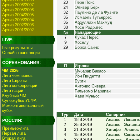
20
Пере Понс
Архив 2006/2007
24
Оливер Берк
Архив 2005/2006
32
Паулино де ла Фуэнте
Архив 2004/2005
35
Исмаэль Гутьеррес
Архив 2003/2004
36
Абдуллахи Махмуд
Архив 2002/2003
38
Хосе Родригес
Архив 2001/2002
№
Нападающие
7
Лукас Перес
LIVE:
9
Хоселу
29
Борха Сайнс
Live-результаты
Онлайн трансляции
СОРЕВНОВАНИЯ:
П
Игроки
ЧМ 2026
Мубарак Вакасо
Лига чемпионов
Йон Гвидетти
Лига Европы
Бурги
Лига конференций
Антонио Сивера
Лига наций
Гильермо Марипан
Клубный ЧМ
Хави Муньос
Суперкубок УЕФА
Межконтинентальный
кубок
Тур
Дата
Соперник
1
18.8.2019
Алавес - Леванте 
РОССИЯ:
2
25.8.2019
Алавес - Эспаньо
Премьер-лига
3
31.8.2019
Хетафе - Алавес 
Первая лига
4
15.9.2019
Алавес - Севилья
Вторая лига
5
22.9.2019
Атлетик - Алавес 