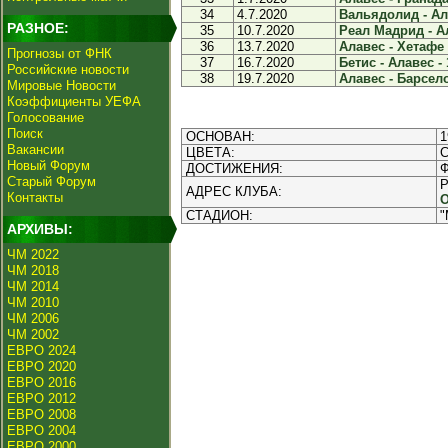
34
4.7.2020
Вальядолид - Ала
РАЗНОЕ:
35
10.7.2020
Реал Мадрид - Ал
36
13.7.2020
Алавес - Хетафе 
Прогнозы от ФНК
37
16.7.2020
Бетис - Алавес - 
Российские новости
38
19.7.2020
Алавес - Барсело
Мировые Новости
Коэффициенты УЕФА
Голосование
Поиск
ОСНОВАН:
1
Вакансии
ЦВЕТА:
С
Новый Форум
ДОСТИЖЕНИЯ:
Ф
Старый Форум
P
АДРЕС КЛУБА:
Контакты
О
СТАДИОН:
"
АРХИВЫ:
ЧМ 2022
ЧМ 2018
ЧМ 2014
ЧМ 2010
ЧМ 2006
ЧМ 2002
ЕВРО 2024
ЕВРО 2020
ЕВРО 2016
ЕВРО 2012
ЕВРО 2008
ЕВРО 2004
ЕВРО 2000