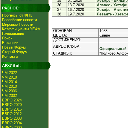
35
8.7.2020
Хетафе - Вильярр
36
13.7.2020
Алавес - Хетафе 
РАЗНОЕ:
37
16.7.2020
Хетафе - Атлетик
38
19.7.2020
Леванте - Хетафе 
Прогнозы от ФНК
Российские новости
Мировые Новости
Коэффициенты УЕФА
ОСНОВАН:
1983
Голосование
ЦВЕТА:
Синие
Поиск
ДОСТИЖЕНИЯ:
Вакансии
АДРЕС КЛУБА:
Новый Форум
Официальный и
Старый Форум
СТАДИОН:
"Колисео Алфон
Контакты
АРХИВЫ:
ЧМ 2022
ЧМ 2018
ЧМ 2014
ЧМ 2010
ЧМ 2006
ЧМ 2002
ЕВРО 2024
ЕВРО 2020
ЕВРО 2016
ЕВРО 2012
ЕВРО 2008
ЕВРО 2004
ЕВРО 2000