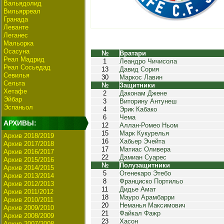
Вальядолид
Вильярреал
Гранада
Леванте
Леганес
Мальорка
Осасуна
№
Вратари
Реал Мадрид
1
Леандро Чичисола
Реал Сосьедад
13
Давид Сория
Севилья
30
Маркос Лавин
Сельта
№
Защитники
Хетафе
2
Даконам Джене
Эйбар
3
Виторину Антунеш
Эспаньол
4
Эрик Кабако
6
Чема
АРХИВЫ:
12
Аллан-Ромео Ньом
15
Марк Кукурелья
Архив 2018/2019
16
Хабьер Эчейта
Архив 2017/2018
17
Матиас Оливера
Архив 2016/2017
22
Дамиан Суарес
Архив 2015/2016
№
Полузащитники
Архив 2014/2015
5
Огенекаро Этебо
Архив 2013/2014
8
Франциско Портильо
Архив 2012/2013
11
Дидье Амат
Архив 2011/2012
18
Мауро Арамбарри
Архив 2010/2011
20
Неманья Максимович
Архив 2009/2010
21
Файкал Фажр
Архив 2008/2009
23
Хасон
Архив 2007/2008