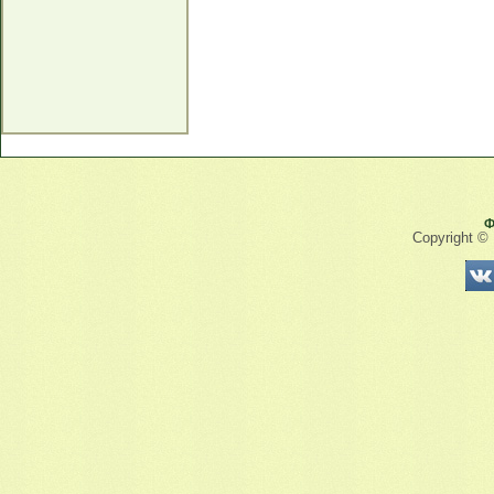
Ф
Copyright ©