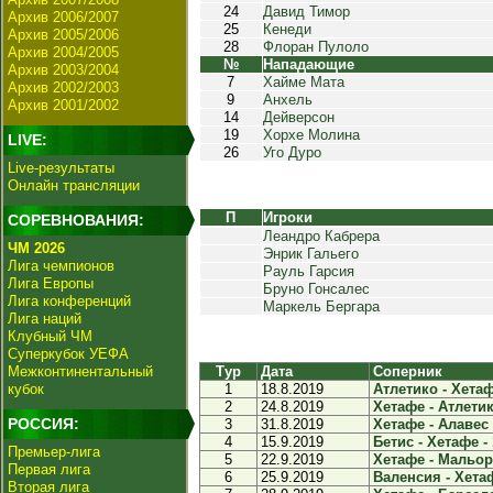
24
Давид Тимор
Архив 2006/2007
25
Кенеди
Архив 2005/2006
28
Флоран Пулоло
Архив 2004/2005
№
Нападающие
Архив 2003/2004
7
Хайме Мата
Архив 2002/2003
9
Анхель
Архив 2001/2002
14
Дейверсон
19
Хорхе Молина
LIVE:
26
Уго Дуро
Live-результаты
Онлайн трансляции
П
Игроки
СОРЕВНОВАНИЯ:
Леандро Кабрера
ЧМ 2026
Энрик Гальего
Лига чемпионов
Рауль Гарсия
Лига Европы
Бруно Гонсалес
Лига конференций
Маркель Бергара
Лига наций
Клубный ЧМ
Суперкубок УЕФА
Межконтинентальный
Тур
Дата
Соперник
кубок
1
18.8.2019
Атлетико - Хетаф
2
24.8.2019
Хетафе - Атлетик 
РОССИЯ:
3
31.8.2019
Хетафе - Алавес 
4
15.9.2019
Бетис - Хетафе - 
Премьер-лига
5
22.9.2019
Хетафе - Мальорк
Первая лига
6
25.9.2019
Валенсия - Хетаф
Вторая лига