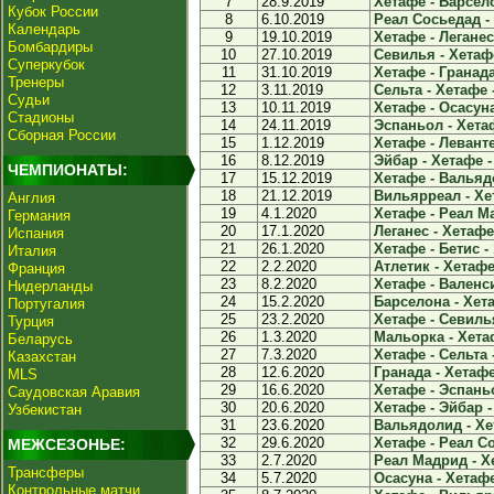
7
28.9.2019
Хетафе - Барсело
Кубок России
8
6.10.2019
Реал Сосьедад - 
Календарь
9
19.10.2019
Хетафе - Леганес 
Бомбардиры
10
27.10.2019
Севилья - Хетафе
Суперкубок
11
31.10.2019
Хетафе - Гранада 
Тренеры
12
3.11.2019
Сельта - Хетафе -
Судьи
13
10.11.2019
Хетафе - Осасуна
Стадионы
14
24.11.2019
Эспаньол - Хетаф
Сборная России
15
1.12.2019
Хетафе - Леванте 
16
8.12.2019
Эйбар - Хетафе -
ЧЕМПИОНАТЫ:
17
15.12.2019
Хетафе - Вальядо
18
21.12.2019
Вильярреал - Хет
Англия
19
4.1.2020
Хетафе - Реал Ма
Германия
20
17.1.2020
Леганес - Хетафе 
Испания
21
26.1.2020
Хетафе - Бетис - 
Италия
22
2.2.2020
Атлетик - Хетафе 
Франция
23
8.2.2020
Хетафе - Валенси
Нидерланды
24
15.2.2020
Барселона - Хета
Португалия
25
23.2.2020
Хетафе - Севилья
Турция
26
1.3.2020
Мальорка - Хетаф
Беларусь
27
7.3.2020
Хетафе - Сельта -
Казахстан
28
12.6.2020
Гранада - Хетафе 
MLS
29
16.6.2020
Хетафе - Эспаньо
Саудовская Аравия
30
20.6.2020
Хетафе - Эйбар -
Узбекистан
31
23.6.2020
Вальядолид - Хет
32
29.6.2020
Хетафе - Реал Со
МЕЖСЕЗОНЬЕ:
33
2.7.2020
Реал Мадрид - Хе
Трансферы
34
5.7.2020
Осасуна - Хетафе
Контрольные матчи