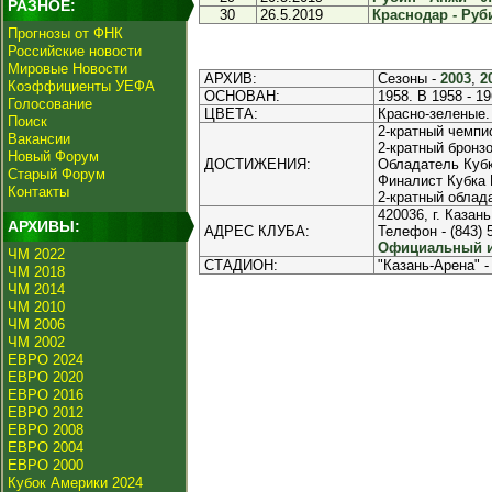
РАЗНОЕ:
30
26.5.2019
Краснодар - Руби
Прогнозы от ФНК
Российские новости
Мировые Новости
АРХИВ:
Сезоны -
2003
,
2
Коэффициенты УЕФА
ОСНОВАН:
1958. В 1958 - 19
Голосование
ЦВЕТА:
Красно-зеленые.
Поиск
2-кратный чемпио
Вакансии
2-кратный бронзо
Новый Форум
ДОСТИЖЕНИЯ:
Обладатель Кубк
Старый Форум
Финалист Кубка 
Контакты
2-кратный облада
420036, г. Казань
АРХИВЫ:
АДРЕС КЛУБА:
Телефон - (843) 5
Официальный ин
ЧМ 2022
СТАДИОН:
"Казань-Арена" -
ЧМ 2018
ЧМ 2014
ЧМ 2010
ЧМ 2006
ЧМ 2002
ЕВРО 2024
ЕВРО 2020
ЕВРО 2016
ЕВРО 2012
ЕВРО 2008
ЕВРО 2004
ЕВРО 2000
Кубок Америки 2024