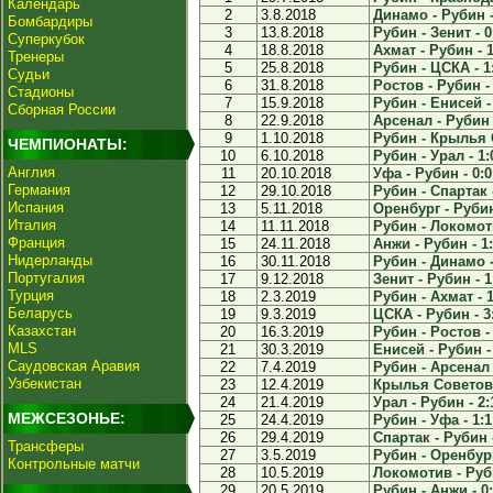
Календарь
2
3.8.2018
Динамо - Рубин -
Бомбардиры
3
13.8.2018
Рубин - Зенит - 0
Суперкубок
4
18.8.2018
Ахмат - Рубин - 1
Тренеры
5
25.8.2018
Рубин - ЦСКА - 1
Судьи
6
31.8.2018
Ростов - Рубин - 
Стадионы
7
15.9.2018
Рубин - Енисей -
Сборная России
8
22.9.2018
Арсенал - Рубин 
9
1.10.2018
Рубин - Крылья 
ЧЕМПИОНАТЫ:
10
6.10.2018
Рубин - Урал - 1:
Англия
11
20.10.2018
Уфа - Рубин - 0:0
Германия
12
29.10.2018
Рубин - Спартак -
Испания
13
5.11.2018
Оренбург - Рубин
Италия
14
11.11.2018
Рубин - Локомоти
Франция
15
24.11.2018
Анжи - Рубин - 1
Нидерланды
16
30.11.2018
Рубин - Динамо -
Португалия
17
9.12.2018
Зенит - Рубин - 1
Турция
18
2.3.2019
Рубин - Ахмат - 1
Беларусь
19
9.3.2019
ЦСКА - Рубин - 3
Казахстан
20
16.3.2019
Рубин - Ростов - 
MLS
21
30.3.2019
Енисей - Рубин -
Саудовская Аравия
22
7.4.2019
Рубин - Арсенал 
Узбекистан
23
12.4.2019
Крылья Советов 
24
21.4.2019
Урал - Рубин - 2:
МЕЖСЕЗОНЬЕ:
25
24.4.2019
Рубин - Уфа - 1:1
26
29.4.2019
Спартак - Рубин -
Трансферы
27
3.5.2019
Рубин - Оренбург
Контрольные матчи
28
10.5.2019
Локомотив - Руби
29
20.5.2019
Рубин - Анжи - 0