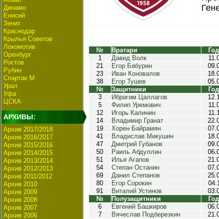
Ген
Динамо
Енисей
Зенит
Краснодар
Крылья Советов
Локомотив
№
Вратари
Год
Оренбург
1
Давид Волк
11.
Ростов
21
Егор Бабурин
09.
Рубин
23
Иван Коновалов
18.
Спартак М
38
Егор Тушев
05.
Урал
№
Защитники
Год
Уфа
3
Ибрагим Цаллагов
12.
ЦСКА
5
Филип Уремович
11.
12
Игорь Калинин
11.
АРХИВЫ:
14
Владимир Гранат
22.
19
Хорен Байрамян
07.
Архив 2017/2018
41
Владислав Микушин
18.
Архив 2016/2017
47
Дмитрий Губанов
09.
Архив 2015/2016
50
Раиль Абдуллин
06.
Архив 2014/2015
51
Илья Агапов
21.
Архив 2013/2014
54
Степан Останин
07.
Архив 2012/2013
69
Данил Степанов
25.
Архив 2011/2012
80
Егор Сорокин
04.
Архив 2010
91
Виталий Устинов
03.
Архив 2009
№
Полузащитники
Год
Архив 2008
6
Евгений Башкиров
06.
Архив 2007
7
Вячеслав Подберезкин
21.
Архив 2006