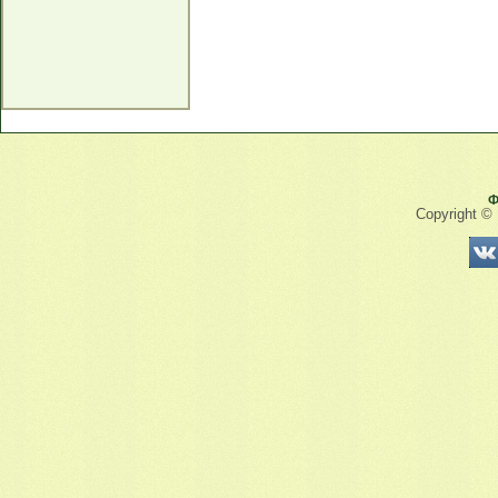
Ф
Copyright ©