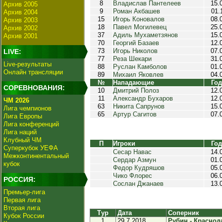
8
Владислав Пантелеев
15.
Архив 2005
9
Роман Акбашев
01.
Архив 2004
15
Игорь Коновалов
08.
Архив 2003
18
Павел Могилевец
25.
Архив 2002
37
Адиль Мухаметзянов
15.
Архив 2001
70
Георгий Базаев
12.
73
Игорь Николов
07.
LIVE:
77
Реза Шекари
31.
Live-результаты
88
Руслан Камболов
01.
Онлайн трансляции
89
Михаил Яковлев
04.
№
Нападающие
Год
СОРЕВНОВАНИЯ:
10
Дмитрий Полоз
12.
11
Александр Бухаров
12.
ЧМ 2026
63
Никита Сапрунов
15.
Лига чемпионов
65
Артур Сагитов
07.
Лига Европы
Лига конференций
Лига наций
Клубный ЧМ
П
Игроки
Год
Суперкубок УЕФА
Сесар Навас
14.
Межконтинентальный
Сердар Азмун
01.
кубок
Федор Кудряшов
05.
Чико Флорес
06.
РОССИЯ:
Сослан Джанаев
13.
Премьер-лига
Первая лига
Вторая лига
Тур
Дата
Соперник
Кубок России
1
29.7.2018
Рубин - Краснода