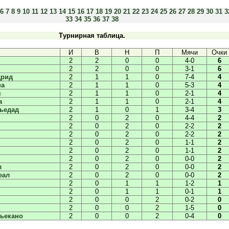
6
7
8
9
10
11
12
13
14
15
16
17
18
19
20
21
22
23
24
25
26
27
28
29
30
31
3
33
34
35
36
37
38
Турнирная таблица.
И
В
Н
П
Мячи
Очки
2
2
0
0
4-0
6
2
2
0
0
3-1
6
дрид
2
1
1
0
7-4
4
на
2
1
1
0
5-3
4
я
2
1
1
0
2-1
4
а
2
1
1
0
2-1
4
ьедад
2
1
0
1
3-4
3
2
0
2
0
4-4
2
2
0
2
0
2-2
2
2
0
2
0
2-2
2
2
0
2
0
1-1
2
2
0
2
0
1-1
2
2
0
2
0
0-0
2
л
2
0
2
0
0-0
2
еал
2
0
2
0
0-0
2
2
0
1
1
1-2
1
2
0
1
1
0-1
1
2
0
0
2
0-2
0
2
0
0
2
1-5
0
ьекано
2
0
0
2
0-4
0