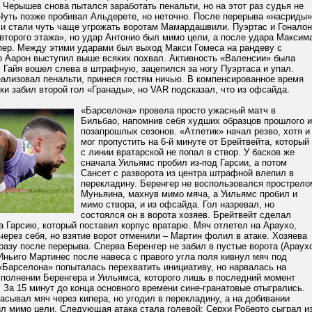
 Черышев снова пытался заработать пенальти, но на этот раз судья не
Чуть позже пробивал Альдерете, но неточно. После перерыва «насриды»
 и стали чуть чаще угрожать воротам Мамардашвили. Пуэртас и Гоналон
второго этажа», но удар Антонио был мимо цели, а после удара Максим
ипер. Между этими ударами был выход Макси Гомеса на рандеву с
о Аарон выступил выше всяких похвал. Активность «Валенсии» была
 Гайя вошел слева в штрафную, зацепился за ногу Пуэртаса и упал.
ализовал пенальти, принеся гостям ничью. В компенсированное время
ки забил второй гол «Гранады», но VAR подсказал, что из офсайда.
«Барселона» провела просто ужасный матч в
Бильбао, напомнив себя худших образцов прошлого и
позапрошлых сезонов. «Атлетик» начал резво, хотя и
мог пропустить на 6-й минуте от Брейтвейта, который
с линии вратарской не попал в створ. У басков же
сначала Уильямс пробил из-под Гарсии, а потом
Сансет с разворота из центра штрафной влепил в
перекладину. Беренгер не воспользовался прострело
Муньяина, махнув мимо мяча, а Уильямс пробил и
мимо створа, и из офсайда. Гол назревал, но
состоялся он в ворота хозяев. Брейтвейт сделал
а Гарсию, который поставил корпус вратарю. Мяч отлетел на Араухо,
через себя, но взятие ворот отменили – Мартин фолил в атаке. Хозяева
разу после перерыва. Сперва Беренгер не забил в пустые ворота (Араух
 Иньиго Мартинес после навеса с правого угла поля кивнул мяч под
«Барселона» попыталась перехватить инициативу, но нарвалась на
сполнении Беренгера и Уильямса, которого лишь в последний момент
 За 15 минут до конца основного времени сине-гранатовые отыгрались.
асывал мяч через кипера, но угодил в перекладину, а на добивании
ил мимо цели. Следующая атака стала голевой: Серхи Роберто сыграл и