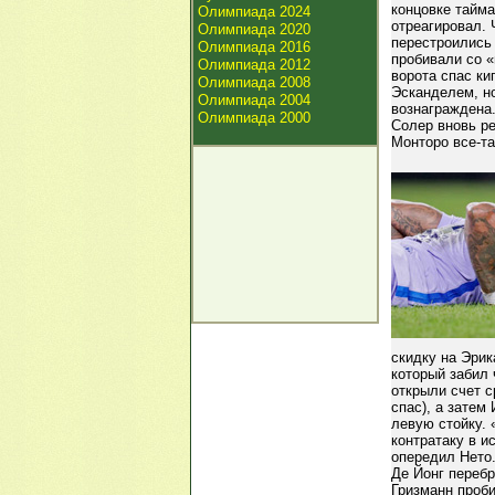
концовке тайма
Олимпиада 2024
отреагировал. 
Олимпиада 2020
перестроились
Олимпиада 2016
пробивали со «
Олимпиада 2012
ворота спас к
Олимпиада 2008
Эсканделем, н
Олимпиада 2004
вознаграждена.
Олимпиада 2000
Солер вновь ре
Монторо все-та
скидку на Эрик
который забил 
открыли счет с
спас), а затем
левую стойку. 
контратаку в и
опередил Нето.
Де Йонг перебр
Гризманн проб