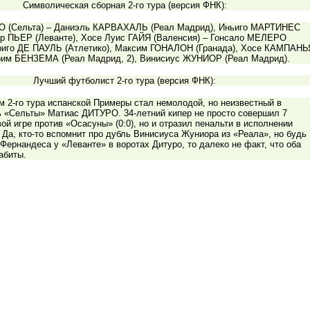
Символическая сборная 2-го тура (версия ФНК):
О (Сельта) – Даниэль КАРВАХАЛЬ (Реал Мадрид), Иньиго МАРТИНЕС
бер ПЬЕР (Леванте), Хосе Луис ГАЙЯ (Валенсия) – Гонсало МЕЛЕРО
дриго ДЕ ПАУЛЬ (Атлетико), Максим ГОНАЛОН (Гранада), Хосе КАМПАНЬ
арим БЕНЗЕМА (Реал Мадрид, 2), Винисиус ЖУНИОР (Реал Мадрид).
Лучший футболист 2-го тура (версия ФНК):
 2-го тура испанской Примеры стал немолодой, но неизвестный в
ь «Сельты» Матиас ДИТУРО. 34-летний кипер не просто совершил 7
вой игре против «Осасуны» (0:0), но и отразил пенальти в исполнении
 Да, кто-то вспомнит про дубль Винисиуса Жуниора из «Реала», но будь
Фернандеса у «Леванте» в воротах Дитуро, то далеко не факт, что оба
абиты.