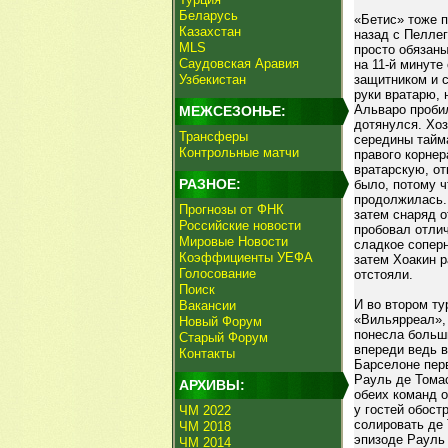
Беларусь
«Бетис» тоже п
Казахстан
назад с Пеллег
MLS
просто обязаны
Саудовская Аравия
на 11-й минуте
Узбекистан
защитником и с
руки вратарю, 
Альваро пробил
МЕЖСЕЗОНЬЕ:
дотянулся. Хоз
Трансферы
середины тайма
Контрольные матчи
правого корнер
вратарскую, от
РАЗНОЕ:
было, потому ч
продолжилась. 
Прогнозы от ФНК
затем снаряд о
Российские новости
пробовал отли
Мировые Новости
сладкое соперн
Коэффициенты УЕФА
затем Хоакин р
Голосование
отстояли.
Поиск
И во втором ту
Вакансии
«Вильярреал»,
Новый Форум
понесла больши
Старый Форум
впереди ведь в
Контакты
Барселоне перв
Рауль де Томас
АРХИВЫ:
обеих команд о
у гостей обост
ЧМ 2022
солировать де 
ЧМ 2018
эпизоде Рауль 
ЧМ 2014