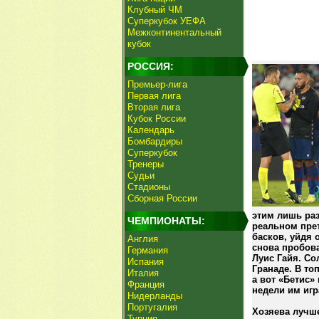
Клубный ЧМ
Суперкубок УЕФА
Межконтинентальный
кубок
РОССИЯ:
Премьер-лига
Первая лига
Вторая лига
Кубок России
Календарь
Бомбардиры
Суперкубок
Тренеры
Судьи
Стадионы
Сборная России
этим лишь раз
ЧЕМПИОНАТЫ:
реальном прет
басков, уйдя 
Англия
снова пробова
Германия
Луис Гайя. Со
Испания
Гранаде. В то
Италия
а вот «Бетис»
Франция
недели им игр
Нидерланды
Португалия
Хозяева лучше
Турция