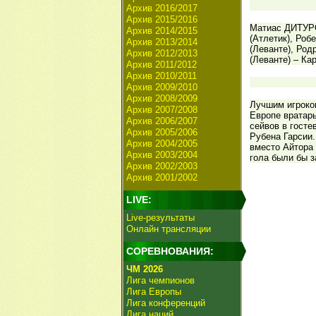
Архив 2016/2017
Архив 2015/2016
Матиас ДИТУР
Архив 2014/2015
(Атлетик), Ро
Архив 2013/2014
(Леванте), Ро
Архив 2012/2013
(Леванте) – К
Архив 2011/2012
Архив 2010/2011
Архив 2009/2010
Архив 2008/2009
Лучшим игроком
Архив 2007/2008
Европе вратар
Архив 2006/2007
сейвов в госте
Архив 2005/2006
Рубена Гарсии.
Архив 2004/2005
вместо Айтора 
Архив 2003/2004
гола были бы з
Архив 2002/2003
Архив 2001/2002
LIVE:
Live-результаты
Онлайн трансляции
СОРЕВНОВАНИЯ:
ЧМ 2026
Лига чемпионов
Лига Европы
Лига конференций
Лига наций