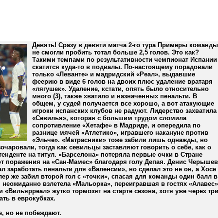
Девять! Сразу в девяти матча 2-го тура Примеры команды
не смогли пробить тотал больше 2,5 голов. Это как?
Такими темпами по результативности чемпионат Испании
скатится куда-то в подвалы. По-настоящему порадовали
только «Леванте» и мадридский «Реал», выдавшие
феерию в виде 6 голов на двоих плюс удаление вратаря
«лягушек». Удаление, кстати, опять было относительно
много (3), также хватило и назначенных пенальти. В
общем, у судей получается все хорошо, а вот атакующие
игроки испанских клубов не радуют. Лидерство захватила
«Севилья», которая с большим трудом сломила
сопротивление «Хетафе» в Мадриде, и опередила по
разнице мячей «Атлетико», игравшего накануне против
«Эльче». «Матрасники» тоже забили лишь однажды, но
очаровали, тогда как севильцы заставляют говорить о себе, как о
енденте на титул. «Барселона» потеряла первые очки в Стране
от поражения на «Сан-Мамес» благодаря голу Депая. Денис Черышев
л заработать пенальти для «Валенсии», но сделал это не он, а Хосе
лер же забил второй гол с «точки», спасая для команды один балл в
п неожиданно взлетела «Мальорка», переигравшая в гостях «Алавес»
 и «Вильярреал» жутко тормозят на старте сезона, хотя уже через тр
ать в еврокубках.
, но не побеждают.