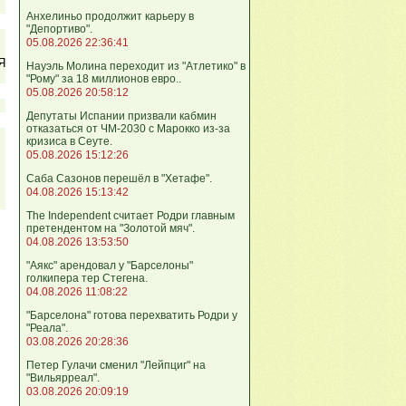
Анхелиньо продолжит карьеру в
"Депортиво".
05.08.2026 22:36:41
Я
Науэль Молина переходит из "Атлетико" в
"Рому" за 18 миллионов евро..
05.08.2026 20:58:12
Депутаты Испании призвали кабмин
отказаться от ЧМ-2030 с Марокко из-за
кризиса в Сеуте.
05.08.2026 15:12:26
Саба Сазонов перешёл в "Хетафе".
04.08.2026 15:13:42
The Independent считает Родри главным
претендентом на "Золотой мяч".
04.08.2026 13:53:50
"Аякс" арендовал у "Барселоны"
голкипера тер Стегена.
04.08.2026 11:08:22
"Барселона" готова перехватить Родри у
"Реала".
03.08.2026 20:28:36
Петер Гулачи сменил "Лейпциг" на
"Вильярреал".
03.08.2026 20:09:19