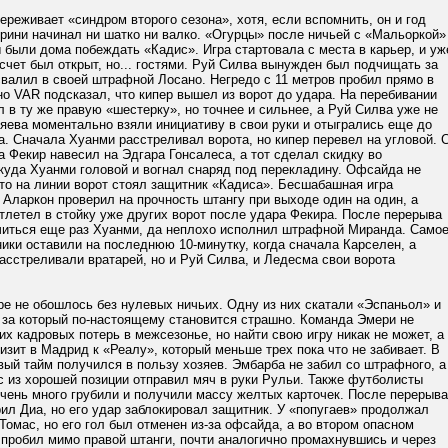
ереживает «синдром второго сезона», хотя, если вспомнить, он и год
рини начинал ни шатко ни валко. «Огурцы» после ничьей с «Мальоркой»
 были дома побеждать «Кадис». Игра стартовала с места в карьер, и уж
 счет был открыт, но... гостями. Руй Силва вынужден был подчищать за
валил в своей штрафной Лосано. Негредо с 11 метров пробил прямо в
но VAR подсказал, что кипер вышел из ворот до удара. На перебивании
 в ту же правую «шестерку», но точнее и сильнее, а Руй Силва уже не
яева моментально взяли инициативу в свои руки и отыгрались еще до
. Сначала Хуанми расстреливал ворота, но кипер перевел на угловой. 
а Фекир навесил на Эдгара Гонсалеса, а тот сделал скидку во
куда Хуанми головой и вогнал снаряд под перекладину. Офсайда не
то на линии ворот стоял защитник «Кадиса». Бесшабашная игра
Аларкон проверил на прочность штангу при выходе один на один, а
тлетел в стойку уже других ворот после удара Фекира. После перерыва
читься еще раз Хуанми, да неплохо исполнил штрафной Миранда. Само
ики оставили на последнюю 10-минутку, когда сначала Карселен, а
асстреливали вратарей, но и Руй Силва, и Ледесма свои ворота
ре не обошлось без нулевых ничьих. Одну из них скатали «Эспаньол» и
 за который по-настоящему становится страшно. Команда Эмери не
х кадровых потерь в межсезонье, но найти свою игру никак не может, а
изит в Мадрид к «Реалу», который меньше трех пока что не забивает. В
ый тайм получился в пользу хозяев. Эмбарба не забил со штрафного, а
 из хорошей позиции отправил мяч в руки Рульи. Также футболисты
чень много грубили и получили массу желтых карточек. После перерыва
рил Диа, но его удар заблокировал защитник. У «попугаев» продолжал
Томас, но его гол был отменен из-за офсайда, а во втором опасном
пробил мимо правой штанги, почти аналогично промахнувшись и через