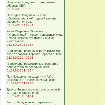
Почеттино продолжит тренировать
сборную США.
03.08.2026 16:19:18
Президент Индонезии назвал
общенациональной задачей участие
сборной в ЧМ-2030.
03.08.2026 14:22:44
Жозе Моуринью: "В матче с
"Фиорентиной" я увидел три разных лица
"Реала": свежее, уставшее и сильно
измотанное".
02.08.2026 16:28:57
"Барселона" планирует выручить 55 млн
евро с продажи Феррана Торреса в ПСЖ.
02.08.2026 14:00:08
"Барселона" рассматривает вариант с
приобретением Аззедина Унаи.
01.08.2026 21:45:54
Пеп Чаваррия переходит из "Райо
Вальекано" в "Челси" за 25 млн евро.
01.08.2026 21:09:58
,
Джесси Бисиву заключил долгосрочный
и
контракт с "Барселоной".
31.07.2026 23:51:01
Виктор Вальдепеньяс перешёл из