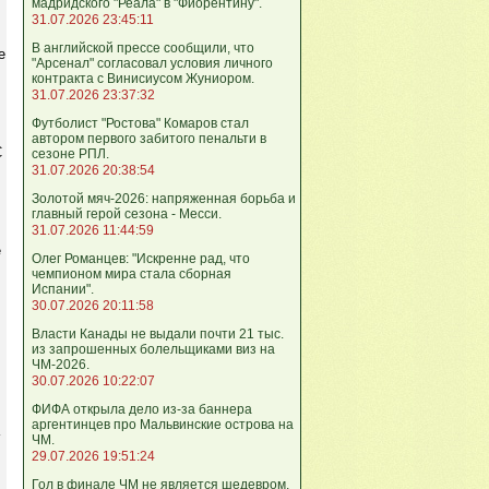
мадридского "Реала" в "Фиорентину".
31.07.2026 23:45:11
В английской прессе сообщили, что
е
"Арсенал" согласовал условия личного
контракта с Винисиусом Жуниором.
31.07.2026 23:37:32
Футболист "Ростова" Комаров стал
автором первого забитого пенальти в
С
сезоне РПЛ.
31.07.2026 20:38:54
Золотой мяч-2026: напряженная борьба и
главный герой сезона - Месси.
31.07.2026 11:44:59
е
Олег Романцев: "Искренне рад, что
чемпионом мира стала сборная
Испании".
30.07.2026 20:11:58
Власти Канады не выдали почти 21 тыс.
из запрошенных болельщиками виз на
ЧМ-2026.
30.07.2026 10:22:07
ФИФА открыла дело из-за баннера
аргентинцев про Мальвинские острова на
ЧМ.
29.07.2026 19:51:24
Гол в финале ЧМ не является шедевром,