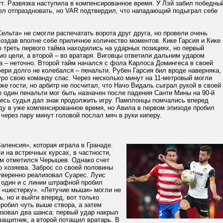
т. Развязка наступила в компенсированное время. У Лэй забил победны
пел отпраздновать, но VAR подтвердил, что нападающий подыграл себе
ельта» не смогли распечатать ворота друг друга, но провели очень
создав вполне себе приличное количество моментов. Кике Гарсия и Кике
 треть первого тайма находились на ударных позициях, но первый
о цели, а второй – во вратаря. Виговцы ответили дальним ударом
 – неточно. Второй тайм начался с фола Карлоса Домингеса в своей
ри долго не колебался – пенальти. Рубен Гарсия бил вроде наверняка,
ро свою команду спас. Через несколько минут на 11-метровый могли
же гости, но арбитр не посчитал, что Начо Видаль сыграл рукой в своей
 один пенальти мог быть назначен после падения Санти Мины на 90-й
десь судья дал знак продолжить игру. Памплонцы помчались вперед
ду в уже компенсированное время, но Авила в первом эпизоде пробил
 через пару минут головой послал мяч в руки киперу.
аленсия», которая играла в Гранаде.
 на встречных курсах, в частности,
м отметился Черышев. Однако счет
 хозяева. Заброс со своей половины
уверенно реализовал Суарес. Луис
 один и с линии штрафной пробил
ю «шестерку». «Летучие мыши» могли не
ь, но и выйти вперед, вот только
робил чуть выше створа, а затем
изовал два шанса: первый удар накрыл
защитник, а второй потащил вратарь. В