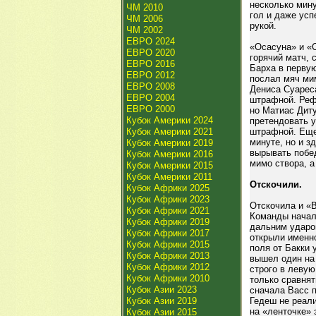
несколько мину
ЧМ 2010
гол и даже ус
ЧМ 2006
рукой.
ЧМ 2002
ЕВРО 2024
«Осасуна» и «С
ЕВРО 2020
горячий матч, 
ЕВРО 2016
Барха в первую
ЕВРО 2012
послал мяч мим
ЕВРО 2008
Дениса Суареса
ЕВРО 2004
штрафной. Рефе
ЕВРО 2000
но Матиас Диту
Кубок Америки 2024
претендовать у
Кубок Америки 2021
штрафной. Еще
минуте, но и з
Кубок Америки 2019
вырывать побе
Кубок Америки 2016
мимо створа, а
Кубок Америки 2015
Кубок Америки 2011
Отскочили.
Кубок Африки 2025
Кубок Африки 2023
Отскочила и «В
Кубок Африки 2021
Команды начали
Кубок Африки 2019
дальним ударо
Кубок Африки 2017
открыли именно
Кубок Африки 2015
поля от Бакки 
Кубок Африки 2013
вышел один на
Кубок Африки 2012
строго в леву
Кубок Африки 2010
только сравнят
Кубок Азии 2023
сначала Васс п
Кубок Азии 2019
Гедеш не реал
на «ленточке» 
Кубок Азии 2015