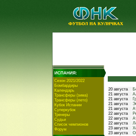
ИСПАНИЯ:
Сезон 2021/2022
Бомбардиры
20 августа
Б
Календарь
21 августа
А
Трансферы (зима)
21 августа
Г
Трансферы (лето)
21 августа
Э
Кубок Испании
21 августа
А
Суперкубок
22 августа
Р
Тренеры
22 августа
А
Судьи
22 августа
Л
Список чемпионов
23 августа
Х
Форум
23 августа
О