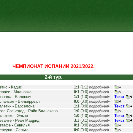
ЧЕМПИОНАТ ИСПАНИИ 2021/2022.
2-й тур.
етис
-
Кадис
1:1
(1:1)
лавес
-
Мальорка
0:1
(0:0)
ранада
-
Валенсия
1:1
(1:0)
Текст
спаньол
-
Вильярреал
0:0
(0:0)
тлетик
-
Барселона
1:1
(0:0)
Текст
еал Сосьедад
-
Райо Вальекано
1:0
(0:0)
тлетико
-
Эльче
1:0
(1:0)
Текст
еванте
-
Реал Мадрид
3:3
(0:1)
Текст
етафе
-
Севилья
0:1
(0:0)
сасуна
-
Сельта
0:0
(0:0)