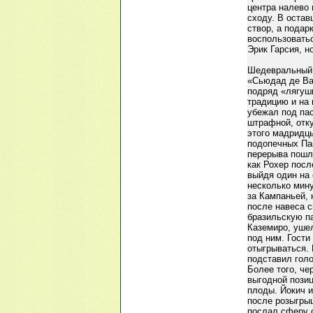
центра налево
сходу. В остав
створ, а подар
воспользовать
Эрик Гарсия, н
Шедевральный,
«Сьюдад де Ва
подряд «лягуш
традицию и на 
убежал под па
штрафной, отк
этого мадридцы
подопечных Пак
перерыва пошла
как Рохер посл
выйдя один на 
несколько мин
за Кампаньей,
после навеса с
бразильскую п
Каземиро, уше
под ним. Гости
отыгрываться.
подставил голо
Более того, че
выгодной позиц
плоды. Йокич и
после розыгрыш
послал сферу о