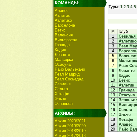
КОМАНДЫ:
Туры:
1
2
3
4
5
Алавес
Атлетик
Атлетико
Барселона
Бетис
М
Клуб
Валенсия
1
Севилья
Вильярреал
2
Атлетико
Гранада
3
Реал Ма
Кадис
4
Барсело
Леванте
5
Валенси
Мальорка
6
Мальорк
Осасуна
7
Реал Сос
Райо Вальекано
8
Леванте
Реал Мадрид
9
Кадис
Реал Сосьедад
10
Бетис
Севилья
11
Атлетик
Сельта
12
Гранада
Хетафе
13
Осасуна
Эльче
14
Эспаньо
Эспаньол
15
Вильярр
16
Сельта
АРХИВЫ:
17
Эльче
18
Хетафе
Архив 2020/2021
19
Алавес
Архив 2019/2020
20
Райо Вал
Архив 2018/2019
Архив 2017/2018