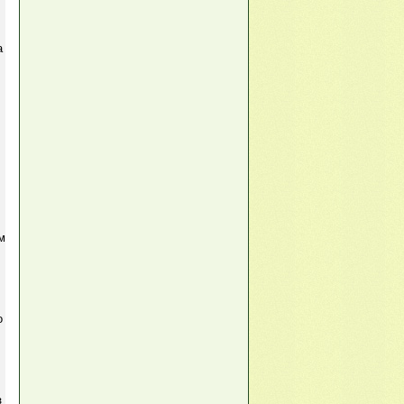
а
м
о
з