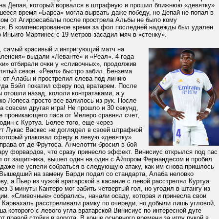
 на Депая, который ворвался в штрафную и прошил ближнюю «девятку»
шееся время «Барса» могла вырвать даже победу, но Депай не попал в
ком от Агирресабалы после прострела Альбы не было кому
ся. В компенсированное время за фол последней надежды был удален
о Иньиго Мартинес с 19 метров засадил мяч в «стенку».
 самый красивый и интригующий матч на
ленсия» выдали «Леванте» и «Реал». 4 года
ки» отбирали очки у «сливочных», продолжив
пятый сезон. «Реал» быстро забил. Бензема
с от Алабы и прострелил слева под линию
уда Бэйл покатил сферу под вратарем. После
 отошли назад, кололи контратаками, а у
о Лопеса просто все валилось из рук. После
 совсем другая игра! Не прошло и 30 секунд,
е проникающего паса от Мелеро сравнял счет,
один с Куртуа. Более того, еще через
ут Лукас Васкес не доглядел в своей штрафной
 который упаковал сферу в левую «девятку»
права от де Фрутоса. Анчелотти бросил в бой
ару форвардов, что сразу принесло эффект. Винисиус открылся под пас
л от защитника, вышел один на один с Айтором Фернандесом и пробил
 даже не успели собраться в следующую атаку, как им снова пришлось
 Вышедший на замену Барди подал со стандарта, Алаба неловко
ву, а Пьер из чужой вратарской в касание с левой расстрелял Куртуа.
рез 3 минуты Кантеро мог забить четвертый гол, но угодил в штангу из
ии. «Сливочные» собрались, начали осаду, которая и принесла свои
 Карвахаль расстреливали рамку по очереди, но добыли лишь угловой,
а которого с левого угла вратарской Винисиус по интересной дуге
т правой стойки в ворота. В конце основного времени за игру рукой в