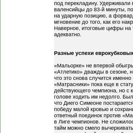
под перекладину. Удерживали 
валенсийцы до 83-й минуты, п
на ударную позицию, а форвард
мгновение до того, как его нак
Наверное, итоговые цифры на 
адекватно.
Разные успехи еврокубковых
«Мальорке» не впервой обыгр
«Атлетико» дважды в сезоне, но
что это снова случится именно 
«Матрасники» пока еще в стат
действующего чемпиона, но с 
голове ходить им недолго. Бы
что Диего Симеоне постараетс
победу малой кровью и сохран
ответный поединок против «Ма
в Лиге чемпионов. Не сложило
тайм можно смело вычеркивать