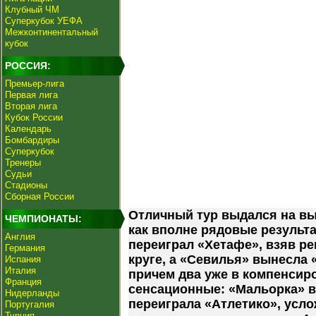
Клубный ЧМ
Суперкубок УЕФА
Межконтинентальный
кубок
РОССИЯ:
Премьер-лига
Первая лига
Вторая лига
Кубок России
Календарь
Бомбардиры
Суперкубок
Тренеры
Судьи
Стадионы
Сборная России
Отличный тур выдался на вы
ЧЕМПИОНАТЫ:
как вполне рядовые результ
Англия
переиграл «Хетафе», взяв р
Германия
круге, а «Севилья» вынесла «
Испания
Италия
причем два уже в компенсиро
Франция
сенсационные: «Мальорка» во
Нидерланды
переиграла «Атлетико», ус
Португалия
Турция