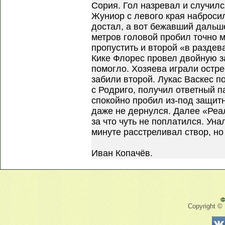
Сория. Гол назревал и случилс
Жуниор с левого края наброси
достал, а вот бежавший дальш
метров головой пробил точно м
пропустить и второй «в раздев
Кике Флорес провел двойную за
помогло. Хозяева играли остре
забили второй. Лукас Васкес п
с Родриго, получил ответный п
спокойно пробил из-под защит
даже не дернулся. Далее «Реал
за что чуть не поплатился. Ун
минуте расстреливал створ, но 
Иван Копачёв.
Ф
Copyright ©