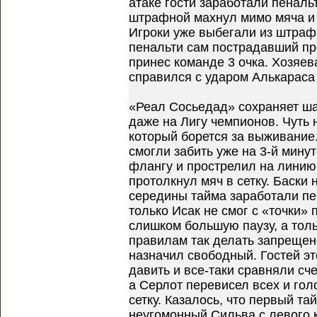
атаке гости заработали пенальт
штрафной махнул мимо мяча и 
Игроки уже выбегали из штраф
пенальти сам пострадавший пр
принес команде 3 очка. Хозяев
справился с ударом Алькараса 
«Реал Сосьедад» сохраняет ша
даже на Лигу чемпионов. Чуть
который борется за выживание
смогли забить уже на 3-й мину
флангу и прострелил на линию
протолкнул мяч в сетку. Баски
середины тайма заработали пе
только Исак не смог с «точки»
слишком большую паузу, а тол
правилам так делать запрещено
назначил свободный. Гостей э
давить и все-таки сравняли сч
а Серлот перевисел всех и гол
сетку. Казалось, что первый та
неугомонный Сильва с левого 