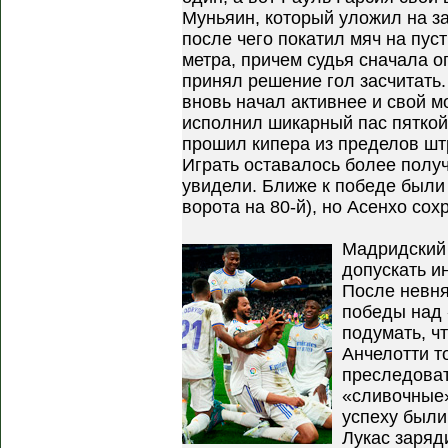
Муньяин, который уложил на за
после чего покатил мяч на пус
метра, причем судья сначала 
принял решение гол засчитать
вновь начал активнее и свой м
исполнил шикарный пас пяткой 
прошил кипера из пределов шт
Играть оставалось более получ
увидели. Ближе к победе были
ворота на 80-й), но Асенхо сох
Мадридский 
допускать и
После невня
победы над 
подумать, ч
Анчелотти т
преследоват
«сливочные»
успеху были
Лукас заряд