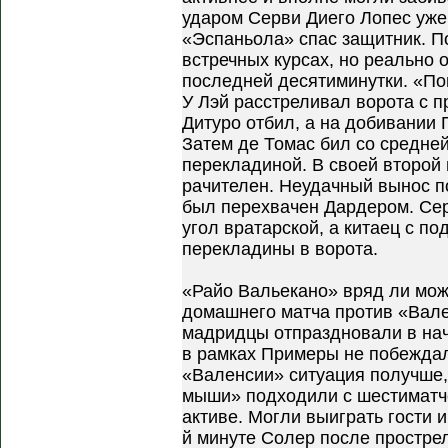
ударом Серви Диего Лопес уже
«Эспаньола» спас защитник. П
встречных курсах, но реально
последней десятиминутки. «По
У Лэй расстреливал ворота с п
Дитуро отбил, а на добивании 
Затем де Томас бил со средней
перекладиной. В своей второй
рачителен. Неудачный вынос по
был перехвачен Дардером. Се
угол вратарской, а китаец с п
перекладины в ворота.
«Райо Вальекано» вряд ли мо
домашнего матча против «Вал
мадридцы отпраздновали в нач
в рамках Примеры не побеждал
«Валенсии» ситуация получше, 
мыши» подходили с шестиматч
активе. Могли выиграть гости и
й минуте Солер после простре