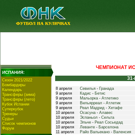
ЧЕМПИОНАТ ИСП
ИСПАНИЯ:
31-
Сезон 2021/2022
Бомбардиры
8 апреля
Севилья
-
Гранада
Календарь
9 апреля
Кадис
-
Бетис
Трансферы (зима)
9 апреля
Мальорка
-
Атлетико
Трансферы (лето)
9 апреля
Вильярреал
-
Атлетик
Кубок Испании
9 апреля
Реал Мадрид
-
Хетафе
Суперкубок
10 апреля
Осасуна
-
Алавес
Тренеры
10 апреля
Эспаньол
-
Сельта
Судьи
10 апреля
Эльче
-
Реал Сосьедад
Список чемпионов
10 апреля
Леванте
-
Барселона
Форум
11 апреля
Райо Вальекано
-
Валенсия