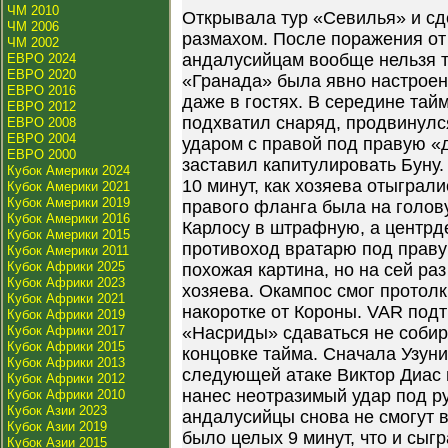
ЧМ 2010
Открывала тур «Севилья» и сд
ЧМ 2006
размахом. После поражения о
ЧМ 2002
андалусийцам вообще нельзя те
ЕВРО 2024
ЕВРО 2020
«Гранада» была явно настроен
ЕВРО 2016
даже в гостях. В середине тай
ЕВРО 2012
подхватил снаряд, продвинулся
ЕВРО 2008
ЕВРО 2004
ударом с правой под правую «
ЕВРО 2000
заставил капитулировать Буну.
Кубок Америки 2024
10 минут, как хозяева отыграли
Кубок Америки 2021
Кубок Америки 2019
правого фланга была на голов
Кубок Америки 2016
Карлосу в штрафную, а центрд
Кубок Америки 2015
противоход вратарю под праву
Кубок Америки 2011
Кубок Африки 2025
похожая картина, но на сей ра
Кубок Африки 2023
хозяева. Окампос смог протолк
Кубок Африки 2021
накоротке от Короны. VAR под
Кубок Африки 2019
Кубок Африки 2017
«Насриды» сдаваться не собир
Кубок Африки 2015
концовке тайма. Сначала Узуни
Кубок Африки 2013
следующей атаке Виктор Диас 
Кубок Африки 2012
нанес неотразимый удар под ру
Кубок Африки 2010
Кубок Азии 2023
андалусийцы снова не смогут 
Кубок Азии 2019
было целых 9 минут, что и сыгр
Кубок Азии 2015