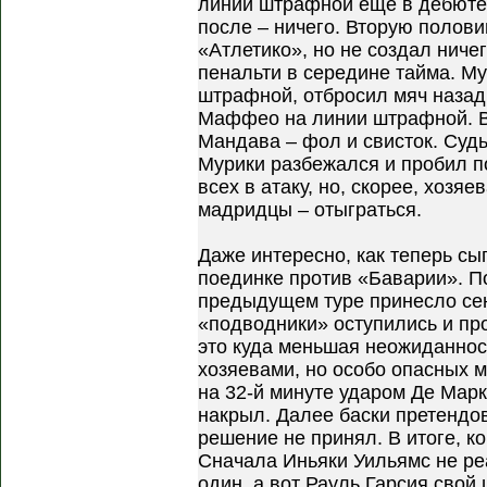
линии штрафной еще в дебюте в
после – ничего. Вторую полови
«Атлетико», но не создал ничег
пенальти в середине тайма. Му
штрафной, отбросил мяч назад
Маффео на линии штрафной. В
Мандава – фол и свисток. Судь
Мурики разбежался и пробил п
всех в атаку, но, скорее, хозяе
мадридцы – отыграться.
Даже интересно, как теперь сы
поединке против «Баварии». П
предыдущем туре принесло сен
«подводники» оступились и пр
это куда меньшая неожиданнос
хозяевами, но особо опасных м
на 32-й минуте ударом Де Марк
накрыл. Далее баски претендов
решение не принял. В итоге, к
Сначала Иньяки Уильямс не ре
один, а вот Рауль Гарсия свой