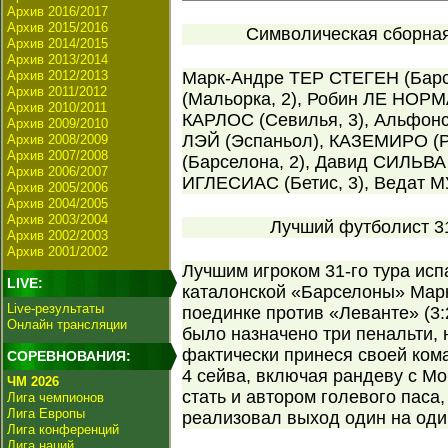
Архив 2016/2017
Архив 2015/2016
Символическая сборная 
Архив 2014/2015
Архив 2013/2014
Архив 2012/2013
Марк-Андре ТЕР СТЕГЕН (Бар
Архив 2011/2012
(Мальорка, 2), Робин ЛЕ НОРМ
Архив 2010/2011
КАРЛОС (Севилья, 3), Альфонс
Архив 2009/2010
ЛЭЙ (Эспаньол), КАЗЕМИРО (Р
Архив 2008/2009
Архив 2007/2008
(Барселона, 2), Давид СИЛЬВА
Архив 2006/2007
ИГЛЕСИАС (Бетис, 3), Ведат М
Архив 2005/2006
Архив 2004/2005
Архив 2003/2004
Лучший футболист 31
Архив 2002/2003
Архив 2001/2002
Лучшим игроком 31-го тура ис
LIVE:
каталонской «Барселоны» Мар
Live-результаты
поединке против «Леванте» (3:
Онлайн трансляции
было назначено три пенальти, н
фактически принеся своей кома
СОРЕВНОВАНИЯ:
4 сейва, включая рандеву с Мо
ЧМ 2026
стать и автором голевого паса
Лига чемпионов
Лига Европы
реализовал выход один на оди
Лига конференций
Лига наций