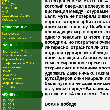
на сохранение места в топ-4
Беларусь
который одержал волевую по
Казахстан
дистанция между «огурцами»
MLS
Саудовская Аравия
балл. Чуть не потеряла очки
Узбекистан
ворота которой арбитр поста
причем все по делу. Наиболее
МЕЖСЕЗОНЬЕ:
предыдущих игр в ворота ка
Трансферы
одного пенальти. В итоге, п
Контрольные матчи
победили, но потратили очен
РАЗНОЕ:
Интересно, отразится ли это
Прогнозы от ФНК
подвале турнирной таблицы 
Российские новости
проиграл еще и «Алавес», ко
Мировые Новости
компенсированное время от 
Коэффициенты УЕФА
Голосование
открыв счет в поединке прот
Поиск
удержать даже ничью. Таким 
Вакансии
аутсайдеров очки набрали л
Новый Форум
Старый Форум
были чуть ли не самые низк
Контакты
оступился перед «Баварией»,
да еще и с «Атлетиком». Впо
АРХИВЫ:
ЧМ 2022
Воля к победе.
ЧМ 2018
ЧМ 2014