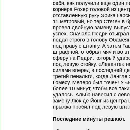
себя, как получили еще один п
корнера Рохер головой из цен
отставленную руку Эрика Гарс
11-метровый, но тер Стеген в б
провел двойную замену, выпуст
успех. Сначала Педри отыграл
подал строго в голову Обамеян
под правую штангу. А затем Га
штрафной, отобрал мяч и во в
сферу на Педри, который удар
под левую стойку. «Леванте» 
силами вперед в последней дес
третий пенальти, когда Лангле 
Гомесу. Мелеро был точен! У «
более 10 минут, чтобы все-таки
удалось. Альба навесил с лев
замену Люк де Йонг из центра
прыжка пробил под левую штан
Последние минуты решают.