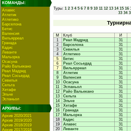
КОМАНДЫ:
Туры:
1
2
3
4
5
6
7
8
9
10
11
12
13
14
15
16
Алавес
33
34
3
Атлетик
Атлетико
Турнирна
Барселона
Бетис
Валенсия
М
Клуб
И
Вильярреал
1
Реал Мадрид
31
Гранада
2
Барселона
31
Кадис
3
Севилья
31
Леванте
4
Атлетико
31
Мальорка
5
Бетис
31
Осасуна
6
Реал Сосьедад
31
Райо Вальекано
7
Вильярреал
31
Реал Мадрид
8
Атлетик
31
Реал Сосьедад
9
Валенсия
31
Севилья
10
Осасуна
31
Сельта
11
Эспаньол
31
Хетафе
12
Райо Вальекано
31
Эльче
13
Сельта
31
Эспаньол
14
Эльче
31
15
Хетафе
31
АРХИВЫ:
16
Гранада
31
17
Мальорка
31
Архив 2020/2021
18
Кадис
31
Архив 2019/2020
19
Алавес
31
Архив 2018/2019
20
Леванте
31
Архив 2017/2018