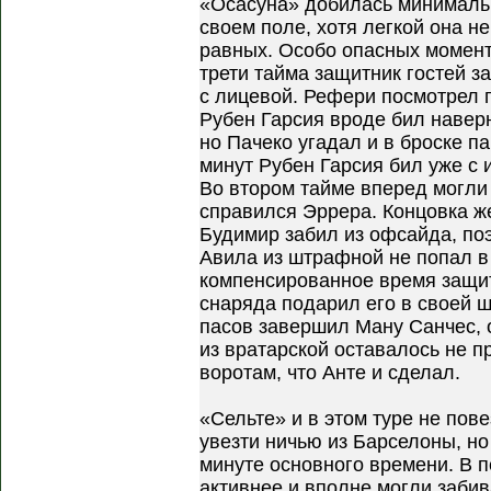
«Осасуна» добилась минималь
своем поле, хотя легкой она н
равных. Особо опасных момент
трети тайма защитник гостей з
с лицевой. Рефери посмотрел п
Рубен Гарсия вроде бил наверн
но Пачеко угадал и в броске п
минут Рубен Гарсия бил уже с и
Во втором тайме вперед могли 
справился Эррера. Концовка же
Будимир забил из офсайда, поэ
Авила из штрафной не попал в 
компенсированное время защи
снаряда подарил его в своей 
пасов завершил Ману Санчес, 
из вратарской оставалось не п
воротам, что Анте и сделал.
«Сельте» и в этом туре не пов
увезти ничью из Барселоны, н
минуте основного времени. В 
активнее и вполне могли забива