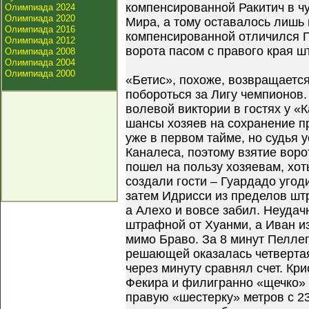
компенсированной Ракитич в ч
Олимпиада 2024
Олимпиада 2020
Мира, а тому оставалось лишь 
Олимпиада 2016
компенсированной отличился П
Олимпиада 2012
ворота пасом с правого края 
Олимпиада 2008
Олимпиада 2004
Олимпиада 2000
«Бетис», похоже, возвращается
побороться за Лигу чемпионов
волевой виктории в гостях у «
шансы хозяев на сохранение п
уже в первом тайме, но судья 
Каналеса, поэтому взятие вор
пошел на пользу хозяевам, хо
создали гости – Гуардадо угод
затем Идрисси из пределов шт
а Алехо и вовсе забил. Неудач
штрафной от Хуанми, а Иван и
мимо Браво. За 8 минут Пеллег
решающей оказалась четвертая
через минуту сравнял счет. Кри
Фекира и филигранно «щечко» 
правую «шестерку» метров с 2