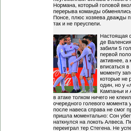
Нормана, который головой вкол
перерыва команды обменялись
Понсе, плюс хозяева дважды п
так и не преуспели.
Настоящая 
де Валенсия
забили 5 гол
первой поло
активнее, а
вписаться в
моменту зап
которые не 
один, но у 
Кампаньи и 
в атаке толком ничего не клеил
очередного голевого момента 
после навеса справа не смог п
пришла моментально: Сон убе
наткнулся на локоть Алвеса. П
переиграл тер Стегена. Не усп