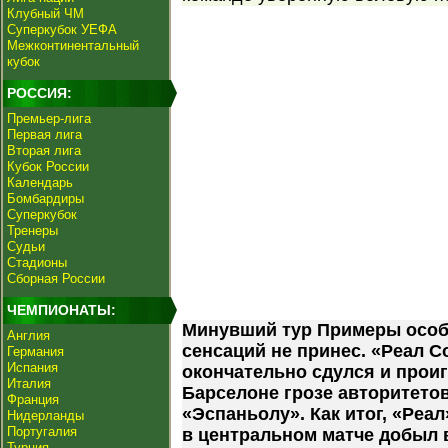
Клубный ЧМ
Суперкубок УЕФА
Межконтинентальный
кубок
РОССИЯ:
Премьер-лига
Первая лига
Вторая лига
Кубок России
Календарь
Бомбардиры
Суперкубок
Тренеры
Судьи
Стадионы
Сборная России
ЧЕМПИОНАТЫ:
Минувший тур Примеры особ
Англия
сенсаций не принес. «Реал С
Германия
Испания
окончательно сдулся и проиг
Италия
Барселоне грозе авторитетов
Франция
«Эспаньолу». Как итог, «Реа
Нидерланды
Португалия
в центральном матче добыл
Турция