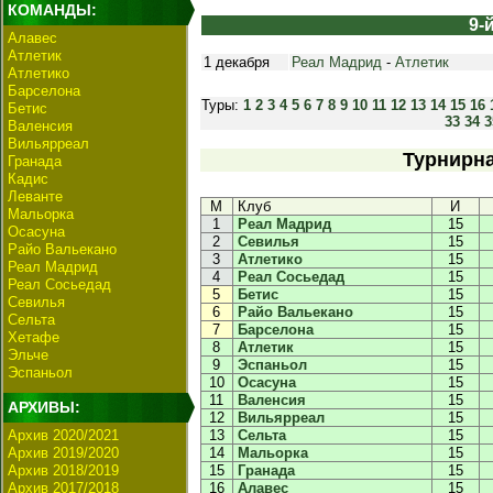
КОМАНДЫ:
9-
Алавес
Атлетик
1 декабря
Реал Мадрид
-
Атлетик
Атлетико
Барселона
Туры:
1
2
3
4
5
6
7
8
9
10
11
12
13
14
15
16
Бетис
33
34
3
Валенсия
Вильярреал
Турнирна
Гранада
Кадис
Леванте
М
Клуб
И
Мальорка
1
Реал Мадрид
15
Осасуна
2
Севилья
15
Райо Вальекано
3
Атлетико
15
Реал Мадрид
4
Реал Сосьедад
15
Реал Сосьедад
5
Бетис
15
Севилья
6
Райо Вальекано
15
Сельта
7
Барселона
15
Хетафе
8
Атлетик
15
Эльче
9
Эспаньол
15
Эспаньол
10
Осасуна
15
11
Валенсия
15
АРХИВЫ:
12
Вильярреал
15
Архив 2020/2021
13
Сельта
15
Архив 2019/2020
14
Мальорка
15
Архив 2018/2019
15
Гранада
15
Архив 2017/2018
16
Алавес
15