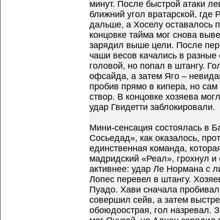
минут. После быстрой атаки л
ближний угол вратарской, где 
дальше, а Хоселу оставалось п
концовке тайма мог снова выве
зарядил выше цели. После пер
чаши весов качались в разные 
головой, но попал в штангу. Го
офсайда, а затем Яго – невида
пробив прямо в кипера, но сам
створ. В концовке хозяева мог
удар Гвидетти заблокировали.
Мини-сенсация состоялась в Б
Сосьедад», как оказалось, про
единственная команда, котора
мадридский «Реал», грохнул и 
активнее: удар Ле Нормана с 
Лопес перевел в штангу. Хозя
Пуадо. Хави сначала пробивал
совершил сейв, а затем выстре
обоюдоострая, гол назревал. З