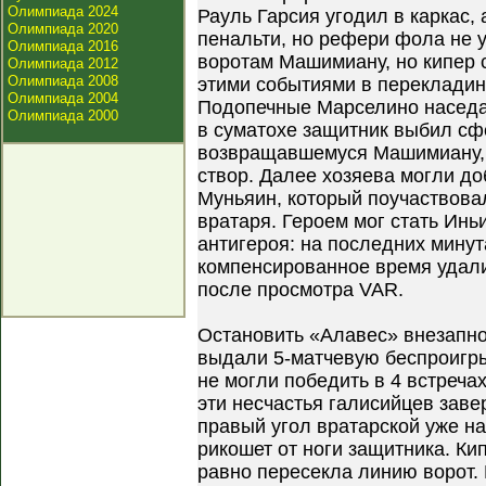
Олимпиада 2024
Рауль Гарсия угодил в каркас,
Олимпиада 2020
пенальти, но рефери фола не 
Олимпиада 2016
воротам Машимиану, но кипер 
Олимпиада 2012
Олимпиада 2008
этими событиями в перекладин
Олимпиада 2004
Подопечные Марселино наседал
Олимпиада 2000
в суматохе защитник выбил сфе
возвращавшемуся Машимиану, о
створ. Далее хозяева могли д
Муньяин, который поучаствовал
вратаря. Героем мог стать Инь
антигероя: на последних минута
компенсированное время удал
после просмотра VAR.
Остановить «Алавес» внезапно
выдали 5-матчевую беспроигры
не могли победить в 4 встреча
эти несчастья галисийцев зав
правый угол вратарской уже на 
рикошет от ноги защитника. Ки
равно пересекла линию ворот. 