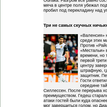
Облака. Разгром все равно со
мяча в центре поля убежал по
пробил под перекладину над 
Три не самых скучных ничьих
«Валенсия» н
среди этих м
Против «Рай
«Местальи» в
времени, но 
первой трети
центру завер
штрафную, гд
защитник. Пе
Гости ответи
середине тай
Силлессен. После перерыва хо
преимуществом. Гедеш старался
атаки гостей были куда опасне
мог завершиться голом, но Диа