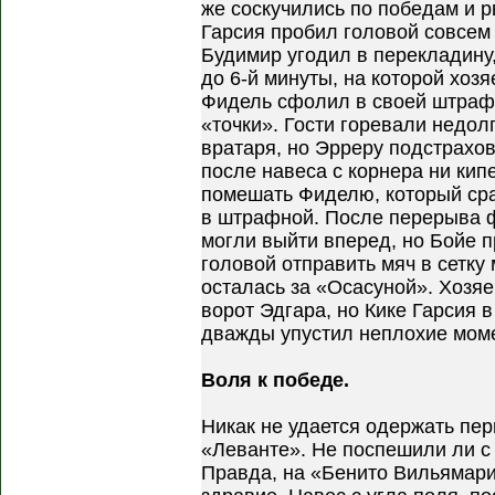
же соскучились по победам и р
Гарсия пробил головой совсем 
Будимир угодил в перекладину,
до 6-й минуты, на которой хоз
Фидель сфолил в своей штрафн
«точки». Гости горевали недол
вратаря, но Эрреру подстрахов
после навеса с корнера ни кип
помешать Фиделю, который сра
в штрафной. После перерыва 
могли выйти вперед, но Бойе п
головой отправить мяч в сетку
осталась за «Осасуной». Хозя
ворот Эдгара, но Кике Гарсия 
дважды упустил неплохие мом
Воля к победе.
Никак не удается одержать пе
«Леванте». Не поспешили ли с
Правда, на «Бенито Вильямари