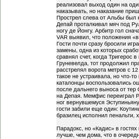
реализовал выход один на оди
наказывать, но наказание при
Прострел слева от Альбы был 
Депай проталкивал мяч под Рул
ногу де Йонгу. Арбитр гол сна
VAR выявил, что положения «вн
Гости почти сразу бросили игр
замены, одна из которых срабо
сравнял счет, когда Тригерос в
Груневелда, тот продолжил пра
расстрелял ворота метров с 12
такое не устраивала, но что-то
каталонцы воспользовались ош
после дальнего выноса от тер
на Депая. Мемфис переиграл Р
ног вернувшемуся Эступиньяну
гости забили еще один: Коутин
бразилец исполнил пенальти, х
Парадокс, но «Кадис» в гостях 
лучше, чем дома, что в очеред