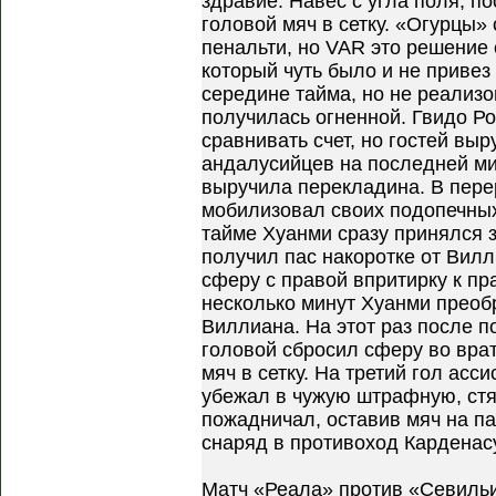
здравие. Навес с угла поля, п
головой мяч в сетку. «Огурцы»
пенальти, но VAR это решение 
который чуть было и не привез
середине тайма, но не реализ
получилась огненной. Гвидо Р
сравнивать счет, но гостей выр
андалусийцев на последней м
выручила перекладина. В пере
мобилизовал своих подопечных
тайме Хуанми сразу принялся 
получил пас накоротке от Вилл
сферу с правой впритирку к пр
несколько минут Хуанми преобр
Виллиана. На этот раз после п
головой сбросил сферу во врат
мяч в сетку. На третий гол асс
убежал в чужую штрафную, стя
пожадничал, оставив мяч на па
снаряд в противоход Карденасу
Матч «Реала» против «Севильи