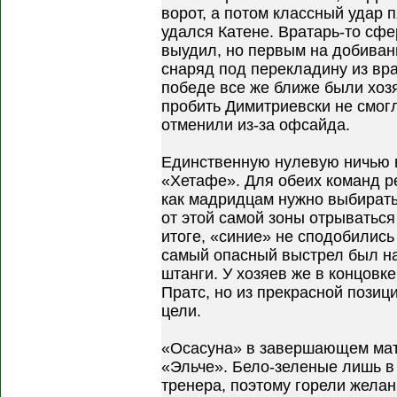
ворот, а потом классный удар 
удался Катене. Вратарь-то сфе
выудил, но первым на добиван
снаряд под перекладину из вра
победе все же ближе были хоз
пробить Димитриевски не смог
отменили из-за офсайда.
Единственную нулевую ничью в
«Хетафе». Для обеих команд ре
как мадридцам нужно выбирать
от этой самой зоны отрываться
итоге, «синие» не сподобились
самый опасный выстрел был на
штанги. У хозяев же в концовк
Пратс, но из прекрасной позиц
цели.
«Осасуна» в завершающем мат
«Эльче». Бело-зеленые лишь в
тренера, поэтому горели жела