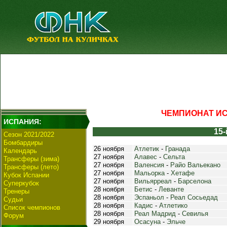
ЧЕМПИОНАТ ИСП
ИСПАНИЯ:
15-
Сезон 2021/2022
Бомбардиры
26 ноября
Атлетик
-
Гранада
Календарь
27 ноября
Алавес
-
Сельта
Трансферы (зима)
27 ноября
Валенсия
-
Райо Вальекано
Трансферы (лето)
27 ноября
Мальорка
-
Хетафе
Кубок Испании
27 ноября
Вильярреал
-
Барселона
Суперкубок
28 ноября
Бетис
-
Леванте
Тренеры
28 ноября
Эспаньол
-
Реал Сосьедад
Судьи
28 ноября
Кадис
-
Атлетико
Список чемпионов
28 ноября
Реал Мадрид
-
Севилья
Форум
29 ноября
Осасуна
-
Эльче