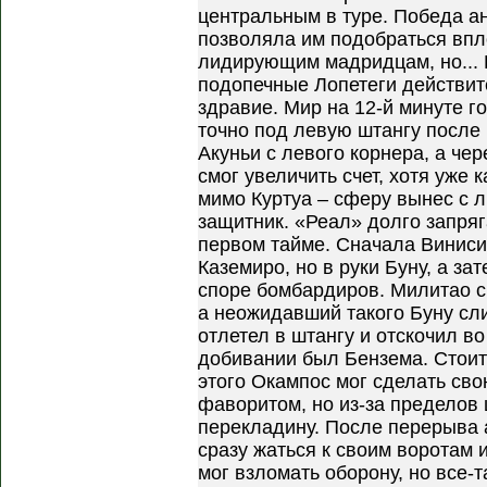
центральным в туре. Победа а
позволяла им подобраться впл
лидирующим мадридцам, но...
подопечные Лопетеги действит
здравие. Мир на 12-й минуте г
точно под левую штангу после 
Акуньи с левого корнера, а чер
смог увеличить счет, хотя уже 
мимо Куртуа – сферу вынес с 
защитник. «Реал» долго запряг
первом тайме. Сначала Виниси
Каземиро, но в руки Буну, а з
споре бомбардиров. Милитао с
а неожидавший такого Буну сл
отлетел в штангу и отскочил в
добивании был Бензема. Стоит 
этого Окампос мог сделать св
фаворитом, но из-за пределов
перекладину. После перерыва 
сразу жаться к своим воротам 
мог взломать оборону, но все-т