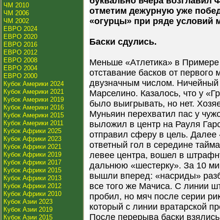
буквально вчера возглавил 
ЧМ 2010
отметим дежурную уже побед
ЧМ 2006
«огурцы» при ряде условий м
ЧМ 2002
ЕВРО 2024
ЕВРО 2020
Баски сдулись.
ЕВРО 2016
ЕВРО 2012
ЕВРО 2008
Меньше «Атлетика» в Примере 
ЕВРО 2004
отставание басков от первого 
ЕВРО 2000
двузначным числом. Ничейный
Кубок Америки 2024
Кубок Америки 2021
Марселино. Казалось, что у «
Кубок Америки 2019
было выигрывать, но нет. Хозя
Кубок Америки 2016
Муньяин перехватил пас у чуж
Кубок Америки 2015
Кубок Америки 2011
выложил в центр на Рауля Гарс
Кубок Африки 2025
отправил сферу в цель. Далее 
Кубок Африки 2023
ответный гол в середине тайм
Кубок Африки 2021
левее центра, вошел в штрафн
Кубок Африки 2019
Кубок Африки 2017
дальнюю «шестерку». За 10 ми
Кубок Африки 2015
вышли вперед: «насриды» разб
Кубок Африки 2013
все того же Мачиса. С линии 
Кубок Африки 2012
Кубок Африки 2010
пробил, но мяч после серии ри
Кубок Азии 2023
который с линии вратарской пр
Кубок Азии 2019
После перерыва баски взялись 
Кубок Азии 2015