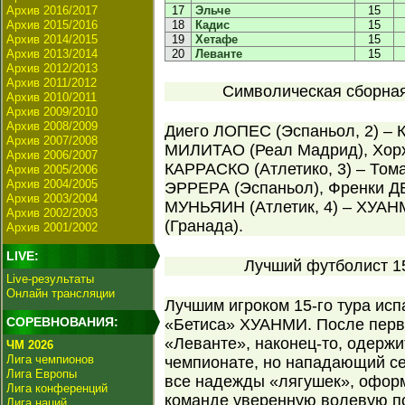
Архив 2016/2017
17
Эльче
15
Архив 2015/2016
18
Кадис
15
Архив 2014/2015
19
Хетафе
15
Архив 2013/2014
20
Леванте
15
Архив 2012/2013
Архив 2011/2012
Символическая сборная 
Архив 2010/2011
Архив 2009/2010
Архив 2008/2009
Диего ЛОПЕС (Эспаньол, 2) – 
Архив 2007/2008
МИЛИТАО (Реал Мадрид), Хорх
Архив 2006/2007
КАРРАСКО (Атлетико, 3) – Тома
Архив 2005/2006
Архив 2004/2005
ЭРРЕРА (Эспаньол), Френки Д
Архив 2003/2004
МУНЬЯИН (Атлетик, 4) – ХУАН
Архив 2002/2003
(Гранада).
Архив 2001/2002
LIVE:
Лучший футболист 15
Live-результаты
Онлайн трансляции
Лучшим игроком 15-го тура ис
СОРЕВНОВАНИЯ:
«Бетиса» ХУАНМИ. После перво
«Леванте», наконец-то, одерж
ЧМ 2026
Лига чемпионов
чемпионате, но нападающий се
Лига Европы
все надежды «лягушек», оформ
Лига конференций
команде уверенную волевую по
Лига наций