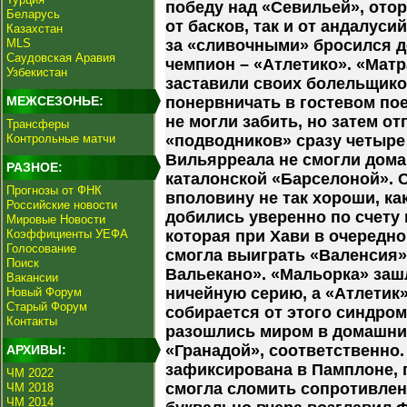
победу над «Севильей», отор
Беларусь
от басков, так и от андалуси
Казахстан
MLS
за «сливочными» бросился 
Саудовская Аравия
чемпион – «Атлетико». «Мат
Узбекистан
заставили своих болельщик
МЕЖСЕЗОНЬЕ:
понервничать в гостевом пое
не могли забить, но затем от
Трансферы
Контрольные матчи
«подводников» сразу четыре
Вильярреала не смогли дома
РАЗНОЕ:
каталонской «Барселоной». 
Прогнозы от ФНК
вполовину не так хороши, как
Российские новости
добились уверенно по счету п
Мировые Новости
Коэффициенты УЕФА
которая при Хави в очередно
Голосование
смогла выиграть «Валенсия»
Поиск
Вальекано». «Мальорка» заш
Вакансии
ничейную серию, а «Атлетик»,
Новый Форум
Старый Форум
собирается от этого синдро
Контакты
разошлись миром в домашних
«Гранадой», соответственно.
АРХИВЫ:
зафиксирована в Памплоне, 
ЧМ 2022
смогла сломить сопротивлен
ЧМ 2018
ЧМ 2014