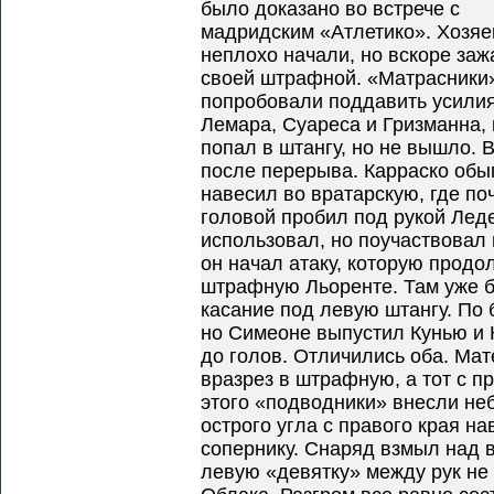
было доказано во встрече с
мадридским «Атлетико». Хозяе
неплохо начали, но вскоре заж
своей штрафной. «Матрасники
попробовали поддавить усили
Лемара, Суареса и Гризманна,
попал в штангу, но не вышло. 
после перерыва. Карраско обы
навесил во вратарскую, где по
головой пробил под рукой Лед
использовал, но поучаствовал
он начал атаку, которую продо
штрафную Льоренте. Там уже б
касание под левую штангу. По 
но Симеоне выпустил Кунью и 
до голов. Отличились оба. Мат
вразрез в штрафную, а тот с пр
этого «подводники» внесли не
острого угла с правого края на
сопернику. Снаряд взмыл над в
левую «девятку» между рук не