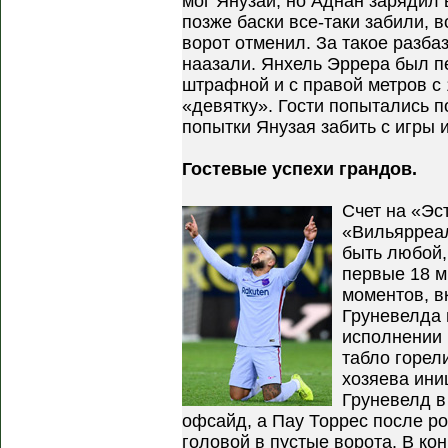
мог Янузай, но Аднан зарядил в
позже баски все-таки забили, в
ворот отменил. За такое разб
наазали. Янхель Эррера был п
штрафной и с правой метров с
«девятку». Гости попытались п
попытки Янузая забить с игры 
Гостевые успехи грандов.
Счет на «Эс
«Вильярреал
быть любой,
первые 18 м
моментов, в
Груневелда 
исполнении 
табло горел
хозяева ини
Груневелд в
офсайд, а Пау Торрес после р
головой в пустые ворота. В ко