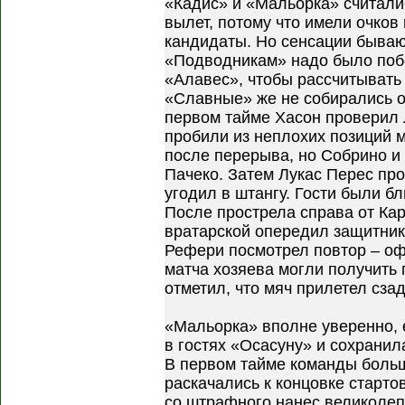
«Кадис» и «Мальорка» считали
вылет, потому что имели очков
кандидаты. Но сенсации бываю
«Подводникам» надо было поб
«Алавес», чтобы рассчитывать
«Славные» же не собирались от
первом тайме Хасон проверил 
пробили из неплохих позиций 
после перерыва, но Собрино и
Пачеко. Затем Лукас Перес про
угодил в штангу. Гости были бл
После прострела справа от Ка
вратарской опередил защитника
Рефери посмотрел повтор – оф
матча хозяева могли получить 
отметил, что мяч прилетел сзад
«Мальорка» вполне уверенно, е
в гостях «Осасуну» и сохранил
В первом тайме команды больш
раскачались к концовке старт
со штрафного нанес великолеп