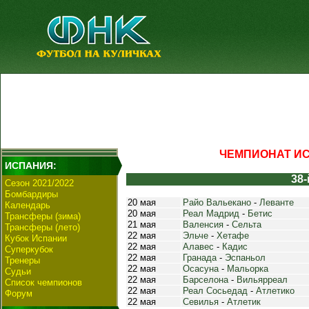
ЧЕМПИОНАТ ИСП
ИСПАНИЯ:
38-
Сезон 2021/2022
Бомбардиры
20 мая
Райо Вальекано
-
Леванте
Календарь
20 мая
Реал Мадрид
-
Бетис
Трансферы (зима)
21 мая
Валенсия
-
Сельта
Трансферы (лето)
22 мая
Эльче
-
Хетафе
Кубок Испании
22 мая
Алавес
-
Кадис
Суперкубок
22 мая
Гранада
-
Эспаньол
Тренеры
22 мая
Осасуна
-
Мальорка
Судьи
22 мая
Барселона
-
Вильярреал
Список чемпионов
22 мая
Реал Сосьедад
-
Атлетико
Форум
22 мая
Севилья
-
Атлетик