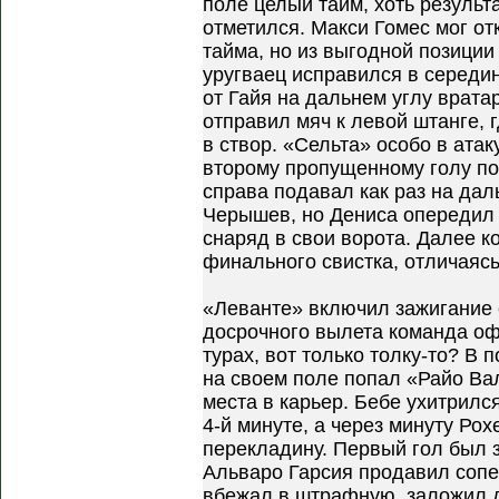
поле целый тайм, хоть резуль
отметился. Макси Гомес мог от
тайма, но из выгодной позиции
уругваец исправился в середи
от Гайя на дальнем углу врата
отправил мяч к левой штанге, 
в створ. «Сельта» особо в атак
второму пропущенному голу по
справа подавал как раз на дал
Черышев, но Дениса опередил 
снаряд в свои ворота. Далее 
финального свистка, отличаясь
«Леванте» включил зажигание
досрочного вылета команда о
турах, вот только толку-то? В 
на своем поле попал «Райо Ва
места в карьер. Бебе ухитрилс
4-й минуте, а через минуту Ро
перекладину. Первый гол был 
Альваро Гарсия продавил сопе
вбежал в штрафную, заложил д