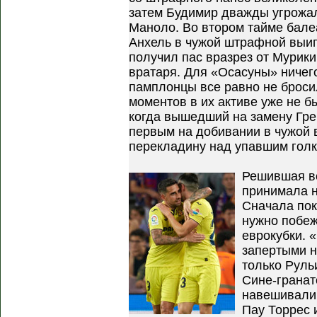
затем Будимир дважды угрожал
Маноло. Во втором тайме бале
Анхель в чужой штрафной выиг
получил пас вразрез от Мурики
вратаря. Для «Осасуны» ничего
памплонцы все равно не бросил
моментов в их активе уже не бы
когда вышедший на замену Гре
первым на добивании в чужой 
перекладину над упавшим гол
Решившая в
принимала н
Сначала пок
нужно побеж
еврокубки. 
запертыми н
только Рульи
Сине-грана
навешивали 
Пау Торрес 