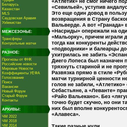
«Атлетик» не смог ничего п
Беларусь
«Севильей», уступив андалу
Казахстан
Это еще один довод в пользу
MLS
Саудовская Аравия
возвращения в Страну баско
Узбекистан
Вальверде. А вот «Гранада» в
«Насриды» опережали на один
МЕЖСЕЗОНЬЕ:
«Мальорку», причем играли 
Трансферы
тогда как конкуренты действо
Контрольные матчи
«подводники» и балеарцы до
РАЗНОЕ:
ухитрилась не забить «Эспан
Прогнозы от ФНК
Диего Лопеса был назначен п
Российские новости
тряхнуть стариной и не проп
Мировые Новости
Развязка прямо в стиле «Руб
Коэффициенты УЕФА
Голосование
матчи турнирной ценности не
Поиск
голов не забили, «Атлетико» 
Вакансии
Себастьяне, а «Леванте» пра
Новый Форум
Старый Форум
«Райо Вальекано». Без «ляг
Контакты
точно будет скучно, но они т
них был вполне конкурентосп
АРХИВЫ:
«Алавеса».
ЧМ 2022
ЧМ 2018
ЧМ 2014
Такие разные нули.