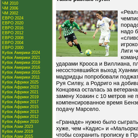
ЧМ 2010
ЧМ 2006
«Реал»
ЧМ 2002
чемпи
ЕВРО 2024
ЕВРО 2020
порадо
ЕВРО 2016
надо б
ЕВРО 2012
«сливо
ЕВРО 2008
ЕВРО 2004
игроко
ЕВРО 2000
Лиги ч
Кубок Америки 2024
коман
Кубок Америки 2021
Кубок Америки 2019
ударами Крооса и Виллиана, п
Кубок Америки 2016
несостоявшийся выход Хуанми
Кубок Америки 2015
мадридцы попробовали поджать
Кубок Америки 2011
Кубок Африки 2025
Руя Силву, а Родриго на добив
Кубок Африки 2023
Концовка осталась за ветеран
Кубок Африки 2021
замену Хоакин с 10 метров не п
Кубок Африки 2019
Кубок Африки 2017
компенсированное время Бензе
Кубок Африки 2015
подачу Марсело.
Кубок Африки 2013
Кубок Африки 2012
«Гранаде» нужно было сыграть
Кубок Африки 2010
Кубок Азии 2023
хуже, чем «Кадис» и «Мальорка
Кубок Азии 2019
чтобы сохранить прописку в Пр
Кубок Азии 2015