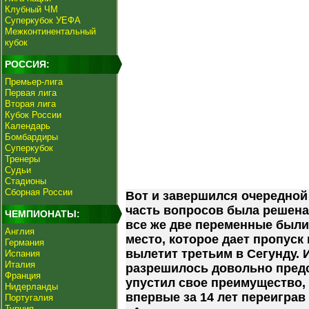
Клубный ЧМ
Суперкубок УЕФА
Межконтинентальный
кубок
РОССИЯ:
Премьер-лига
Первая лига
Вторая лига
Кубок России
Календарь
Бомбардиры
Суперкубок
Тренеры
Судьи
Стадионы
Сборная России
Вот и завершился очередной
часть вопросов была решена 
ЧЕМПИОНАТЫ:
все же две переменные были 
Англия
место, которое дает пропуск 
Германия
вылетит третьим в Сегунду. 
Испания
Италия
разрешилось довольно предс
Франция
упустил свое преимущество, 
Нидерланды
впервые за 14 лет переиграв 
Португалия
Турция