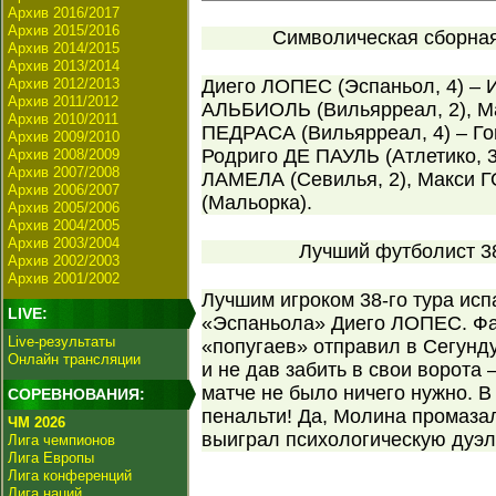
Архив 2016/2017
Архив 2015/2016
Символическая сборная 
Архив 2014/2015
Архив 2013/2014
Архив 2012/2013
Диего ЛОПЕС (Эспаньол, 4) – 
Архив 2011/2012
АЛЬБИОЛЬ (Вильярреал, 2), М
Архив 2010/2011
ПЕДРАСА (Вильярреал, 4) – Го
Архив 2009/2010
Родриго ДЕ ПАУЛЬ (Атлетико, 3
Архив 2008/2009
Архив 2007/2008
ЛАМЕЛА (Севилья, 2), Макси 
Архив 2006/2007
(Мальорка).
Архив 2005/2006
Архив 2004/2005
Архив 2003/2004
Лучший футболист 38
Архив 2002/2003
Архив 2001/2002
Лучшим игроком 38-го тура ис
LIVE:
«Эспаньола» Диего ЛОПЕС. Фа
Live-результаты
«попугаев» отправил в Сегунд
Онлайн трансляции
и не дав забить в свои ворота 
матче не было ничего нужно. В
СОРЕВНОВАНИЯ:
пенальти! Да, Молина промазал,
ЧМ 2026
выиграл психологическую дуэл
Лига чемпионов
Лига Европы
Лига конференций
Лига наций