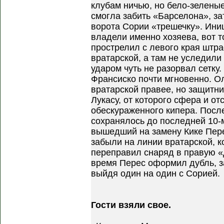
клубам ничью, но бело-зелены
смогла забить «Барселона», з
ворота Сории «трешечку». Ини
владели именно хозяева, вот т
прострелил с левого края штр
вратарской, а там не уследил
ударом чуть не разорвал сетку
Франсиско почти мгновенно. Ол
вратарской правее, но защитни
Лукасу, от которого сфера и от
обескураженного кипера. Посл
сохранялось до последней 10-м
вышедший на замену Кике Пере
забыли на линии вратарской, к
переправил снаряд в правую «
время Перес оформил дубль, з
выйдя один на один с Сорией.
Гости взяли свое.