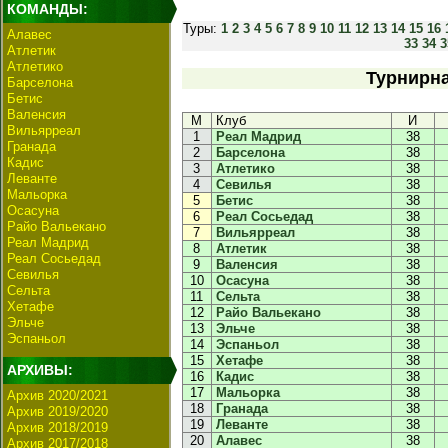
КОМАНДЫ:
Туры:
1
2
3
4
5
6
7
8
9
10
11
12
13
14
15
16
Алавес
33
34
3
Атлетик
Атлетико
Турнирна
Барселона
Бетис
Валенсия
М
Клуб
И
Вильярреал
1
Реал Мадрид
38
Гранада
2
Барселона
38
Кадис
3
Атлетико
38
Леванте
4
Севилья
38
Мальорка
5
Бетис
38
Осасуна
6
Реал Сосьедад
38
Райо Вальекано
7
Вильярреал
38
Реал Мадрид
8
Атлетик
38
Реал Сосьедад
9
Валенсия
38
Севилья
10
Осасуна
38
Сельта
11
Сельта
38
Хетафе
12
Райо Вальекано
38
Эльче
13
Эльче
38
Эспаньол
14
Эспаньол
38
15
Хетафе
38
АРХИВЫ:
16
Кадис
38
17
Мальорка
38
Архив 2020/2021
18
Гранада
38
Архив 2019/2020
19
Леванте
38
Архив 2018/2019
20
Алавес
38
Архив 2017/2018