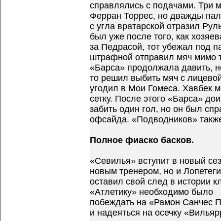
справлялись с подачами. Три 
Ферран Торрес, но дважды паль
с угла вратарской отразил Рул
был уже после того, как хозяе
за Педрасой, тот убежал под па
штрафной отправил мяч мимо т
«Барса» продолжала давить, н
то решил выбить мяч с лицево
угодил в Мои Гомеса. Хавбек 
сетку. После этого «Барса» до
забить один гол, но он был сп
офсайда. «Подводников» также
Полное фиаско басков.
«Севилья» вступит в новый сез
новым тренером, но и Лопетеги
оставил свой след в истории к
«Атлетику» необходимо было
побеждать на «Рамон Санчес 
и надеяться на осечку «Вильяр