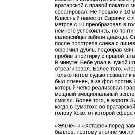
вратарской с правой покатил м
среагировал. Не прошло и 10 м
Классный навес от Сараччи с л
метров с 10 преобразовал в г
немного успокоились, но почти
валенсийцы забили дважды. Сн
после прострела слева с лице
оформил дубль, подобрав мяч 
пробив впритирку с правой шта
й минуте! Бебе упал в чужой ш
отреагировал. Более того, «Лев
только потом судью позвали к м
был отменен, а за фол против 
который четко реализовал Гва
мощный эмоциональный всплеск
смогли. Более того, в ворота З
когда в суматохе во вратарско
голову Коке, от которой сфера 
«Эльче» и «Хетафе» перед за
баллов, поэтому вполне могли