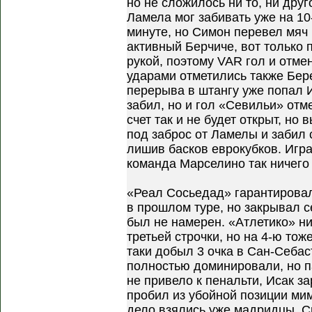
но не сложилось ни то, ни друг
Ламела мог забивать уже на 10
минуте, но Симон перевел мяч 
активный Берчиче, вот только 
рукой, поэтому VAR гол и отме
ударами отметились также Бер
перерыва в штангу уже попал И
забил, но и гол «Севильи» отм
счет так и не будет открыт, н
под заброс от Ламелы и забил 
лишив басков еврокубков. Игра
команда Марселино так ничего 
«Реал Сосьедад» гарантировал
в прошлом туре, но закрывал с
был не намерен. «Атлетико» ни
третьей строчки, но на 4-ю тож
таки добыл 3 очка в Сан-Себас
полностью доминировали, но 
не привело к пенальти, Исак з
пробил из убойной позиции ми
дело взялись уже мадридцы. Сн