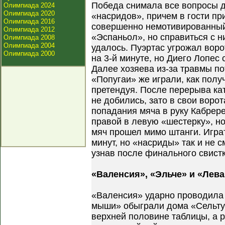
Победа снимала все вопросы 
Олимпиада 2024
Олимпиада 2020
«насридов», причем в гости пр
Олимпиада 2016
совершенно немотивированны
Олимпиада 2012
«Эспаньол», но справиться с н
Олимпиада 2008
Олимпиада 2004
удалось. Пуэртас угрожал вор
Олимпиада 2000
на 3-й минуте, но Диего Лопес
Далее хозяева из-за травмы п
«Попугаи» же играли, как получ
претендуя. После перерыва ка
не добились, зато в свои воро
попадания мяча в руку Кабрер
правой в левую «шестерку», но
мяч прошел мимо штанги. Игра
минут, но «насриды» так и не с
узнав после финального свистк
«Валенсия», «Эльче» и «Лев
«Валенсия» ударно проводила
мыши» обыграли дома «Сельту»
верхней половине таблицы, а р