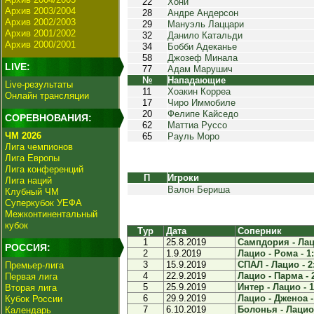
22
Хони
Архив 2003/2004
28
Андре Андерсон
Архив 2002/2003
29
Мануэль Лаццари
Архив 2001/2002
32
Данило Катальди
Архив 2000/2001
34
Бобби Адеканье
58
Джозеф Минала
LIVE:
77
Адам Марушич
№
Нападающие
Live-результаты
11
Хоакин Корреа
Онлайн трансляции
17
Чиро Иммобиле
20
Фелипе Кайседо
СОРЕВНОВАНИЯ:
62
Маттиа Руссо
ЧМ 2026
65
Рауль Моро
Лига чемпионов
Лига Европы
Лига конференций
П
Игроки
Лига наций
Валон Бериша
Клубный ЧМ
Суперкубок УЕФА
Межконтинентальный
кубок
Тур
Дата
Соперник
1
25.8.2019
Сампдория - Лаци
РОССИЯ:
2
1.9.2019
Лацио - Рома - 1
3
15.9.2019
СПАЛ - Лацио - 2
Премьер-лига
4
22.9.2019
Лацио - Парма - 
Первая лига
5
25.9.2019
Интер - Лацио - 1
Вторая лига
6
29.9.2019
Лацио - Дженоа -
Кубок России
7
6.10.2019
Болонья - Лацио 
Календарь