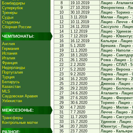
8
19.10.2019
Лацио - Аталанта 
Бомбардиры
9
27.10.2019
Фиорентина - Лац
Суперкубок
10
30.10.2019
Лацио - Торино -
Тренеры
11
3.11.2019
Милан - Лацио - 
Судьи
12
10.11.2019
Лацио - Лечче - 4
Стадионы
13
24.11.2019
Сассуоло - Лацио
Сборная России
14
1.12.2019
Лацио - Удинезе -
ЧЕМПИОНАТЫ:
15
7.12.2019
Лацио - Ювентус 
16
16.12.2019
Кальяри - Лацио 
Англия
18
5.1.2020
Брешиа - Лацио -
Германия
19
11.1.2020
Лацио - Наполи -
Испания
20
18.1.2020
Лацио - Сампдори
Италия
21
26.1.2020
Рома - Лацио - 1
Франция
22
2.2.2020
Лацио - СПАЛ - 5
Нидерланды
17
5.2.2020
Лацио - Верона -
Португалия
23
9.2.2020
Парма - Лацио - 
Турция
24
16.2.2020
Лацио - Интер - 2
Беларусь
25
23.2.2020
Дженоа - Лацио -
Казахстан
26
29.2.2020
Лацио - Болонья 
MLS
27
24.6.2020
Аталанта - Лацио 
Саудовская Аравия
28
27.6.2020
Лацио - Фиоренти
Узбекистан
29
30.6.2020
Торино - Лацио -
30
4.7.2020
Лацио - Милан - 
МЕЖСЕЗОНЬЕ:
31
7.7.2020
Лечче - Лацио - 2
32
11.7.2020
Лацио - Сассуоло
Трансферы
33
15.7.2020
Удинезе - Лацио -
Контрольные матчи
34
20.7.2020
Ювентус - Лацио 
35
23.7.2020
Лацио - Кальяри 
РАЗНОЕ: