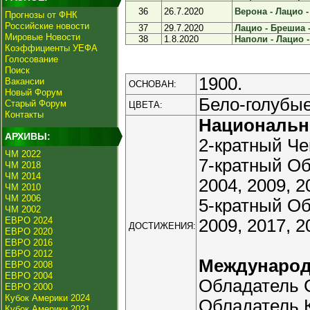
36
26.7.2020
Верона - Лацио -
Прогнозы от ФНК
Российские новости
37
29.7.2020
Лацио - Брешиа -
Мировые Новости
38
1.8.2020
Наполи - Лацио -
Коэффициенты УЕФА
Голосование
Поиск
1900.
Вакансии
ОСНОВАН:
Новый Форум
Бело-голубые
Старый Форум
ЦВЕТА:
Контакты
Националь
АРХИВЫ:
2-кратный Че
ЧМ 2022
7-кратный Об
ЧМ 2018
ЧМ 2014
2004, 2009, 2
ЧМ 2010
ЧМ 2006
5-кратный Об
ЧМ 2002
ЕВРО 2024
2009, 2017, 2
ДОСТИЖЕНИЯ:
ЕВРО 2020
ЕВРО 2016
ЕВРО 2012
Междунаро
ЕВРО 2008
ЕВРО 2004
Обладатель С
ЕВРО 2000
Кубок Америки 2024
Обладатель К
Кубок Америки 2021