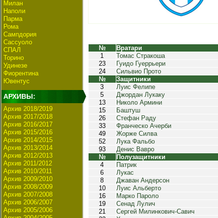
Милан
Наполи
Парма
Рома
Сампдория
Сассуоло
№
Вратари
СПАЛ
1
Томас Стракоша
Торино
23
Гуидо Гуеррьери
Удинезе
24
Сильвио Прото
Фиорентина
№
Защитники
Ювентус
3
Луис Фелипе
5
Джордан Лукаку
АРХИВЫ:
13
Николо Армини
Архив 2018/2019
15
Баштуш
Архив 2017/2018
26
Стефан Раду
Архив 2016/2017
33
Франческо Ачерби
Архив 2015/2016
49
Жорже Силва
Архив 2014/2015
52
Лука Фальбо
Архив 2013/2014
93
Денис Вавро
Архив 2012/2013
№
Полузащитники
Архив 2011/2012
4
Патрик
Архив 2010/2011
6
Лукас
Архив 2009/2010
8
Джаван Андерсон
Архив 2008/2009
10
Луис Альберто
Архив 2007/2008
16
Марко Пароло
Архив 2006/2007
19
Сенад Лулич
Архив 2005/2006
21
Сергей Милинкович-Савич
Архив 2004/2005