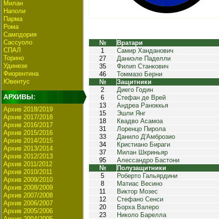
Милан
Наполи
Парма
Рома
Сампдория
Сассуоло
№
Вратари
СПАЛ
1
Самир Ханданович
Торино
27
Даниэле Паделли
Удинезе
35
Филип Станкович
Фиорентина
46
Томмазо Берни
Ювентус
№
Защитники
2
Диего Годин
АРХИВЫ:
6
Стефан де Врей
13
Андреа Раноккья
Архив 2018/2019
15
Эшли Янг
Архив 2017/2018
18
Квадво Асамоа
Архив 2016/2017
31
Лоренцо Пирола
Архив 2015/2016
33
Данило Д'Амброзио
Архив 2014/2015
34
Кристиано Бираги
Архив 2013/2014
37
Милан Шкриньяр
Архив 2012/2013
95
Алессандро Бастони
Архив 2011/2012
№
Полузащитники
Архив 2010/2011
5
Роберто Гальярдини
Архив 2009/2010
8
Матиас Весино
Архив 2008/2009
11
Виктор Мозес
Архив 2007/2008
12
Стефано Сенси
Архив 2006/2007
20
Борха Валеро
Архив 2005/2006
23
Николо Барелла
Архив 2004/2005