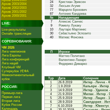
24
Кристиан Эриксен
Архив 2003/2004
32
Люсьен Агуме
Архив 2002/2003
77
Марцело Брозович
Архив 2001/2002
87
Антонио Кандрева
Архив 2000/2001
№
Нападающие
7
Алексис Санчес
LIVE:
9
Ромелу Лукаку
10
Лаутаро Мартинес
Live-результаты
30
Себастьяно Эспозито
Онлайн трансляции
40
Матиас Фонсека
СОРЕВНОВАНИЯ:
ЧМ 2026
Лига чемпионов
П
Игроки
Лига Европы
Маттео Политано
Лига конференций
Валентино Лазаро
Лига наций
Федерико Димарко
Клубный ЧМ
Суперкубок УЕФА
Межконтинентальный
Тур
Дата
Соперник
кубок
1
26.8.2019
Интер - Лечче - 4
2
1.9.2019
Кальяри - Интер 
РОССИЯ:
3
14.9.2019
Интер - Удинезе -
Премьер-лига
4
21.9.2019
Милан - Интер - 
Первая лига
5
25.9.2019
Интер - Лацио - 1
Вторая лига
6
28.9.2019
Сампдория - Инте
Кубок России
7
6.10.2019
Интер - Ювентус 
Календарь
8
20.10.2019
Сассуоло - Интер 