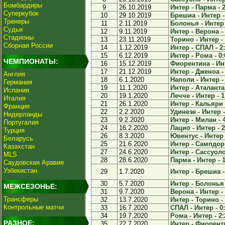
Бомбардиры
9
26.10.2019
Интер - Парма - 2
Суперкубок
10
29.10.2019
Брешиа - Интер -
Тренеры
11
2.11.2019
Болонья - Интер 
Судьи
12
9.11.2019
Интер - Верона - 
Стадионы
13
23.11.2019
Торино - Интер - 
Сборная России
14
1.12.2019
Интер - СПАЛ - 2
15
6.12.2019
Интер - Рома - 0:
ЧЕМПИОНАТЫ:
16
15.12.2019
Фиорентина - Инт
17
21.12.2019
Интер - Дженоа - 
Англия
18
6.1.2020
Наполи - Интер - 
Германия
19
11.1.2020
Интер - Аталанта 
Испания
20
19.1.2020
Лечче - Интер - 1
Италия
21
26.1.2020
Интер - Кальяри 
Франция
22
2.2.2020
Удинезе - Интер -
Нидерланды
23
9.2.2020
Интер - Милан - 
Португалия
24
16.2.2020
Лацио - Интер - 2
Турция
26
8.3.2020
Ювентус - Интер 
Беларусь
25
21.6.2020
Интер - Сампдори
Казахстан
27
24.6.2020
Интер - Сассуоло 
MLS
28
28.6.2020
Парма - Интер - 1
Саудовская Аравия
Узбекистан
29
1.7.2020
Интер - Брешиа -
30
5.7.2020
Интер - Болонья 
МЕЖСЕЗОНЬЕ:
31
9.7.2020
Верона - Интер - 
Трансферы
32
13.7.2020
Интер - Торино - 
Контрольные матчи
33
16.7.2020
СПАЛ - Интер - 0
34
19.7.2020
Рома - Интер - 2:
РАЗНОЕ:
35
22.7.2020
Интер - Фиоренти