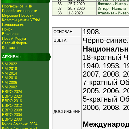
36
25.7.2020
Дженоа - Интер - 
Прогнозы от ФНК
37
28.7.2020
Интер - Наполи - 
Российские новости
38
1.8.2020
Аталанта - Интер 
Мировые Новости
Коэффициенты УЕФА
Голосование
Поиск
1908.
ОСНОВАН:
Вакансии
Новый Форум
Чёрно-синие.
ЦВЕТА:
Старый Форум
Националь
Контакты
18-кратный Ч
АРХИВЫ:
1940, 1953, 1
ЧМ 2022
ЧМ 2018
2007, 2008, 2
ЧМ 2014
ЧМ 2010
7-кратный Об
ЧМ 2006
ЧМ 2002
2005, 2006, 2
ЕВРО 2024
ЕВРО 2020
5-кратный Об
ЕВРО 2016
ЕВРО 2012
2006, 2008, 2
ЕВРО 2008
ДОСТИЖЕНИЯ:
ЕВРО 2004
ЕВРО 2000
Междунаро
Кубок Америки 2024
Кубок Америки 2021