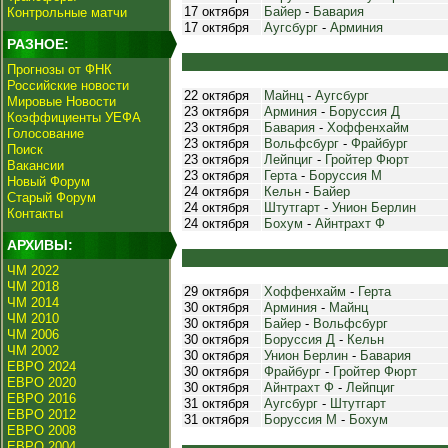
17 октября
Байер
-
Бавария
Контрольные матчи
17 октября
Аугсбург
-
Арминия
РАЗНОЕ:
Прогнозы от ФНК
Российские новости
22 октября
Майнц
-
Аугсбург
Мировые Новости
23 октября
Арминия
-
Боруссия Д
Коэффициенты УЕФА
23 октября
Бавария
-
Хоффенхайм
Голосование
23 октября
Вольфсбург
-
Фрайбург
Поиск
23 октября
Лейпциг
-
Гройтер Фюрт
Вакансии
23 октября
Герта
-
Боруссия М
Новый Форум
24 октября
Кельн
-
Байер
Старый Форум
24 октября
Штутгарт
-
Унион Берлин
Контакты
24 октября
Бохум
-
Айнтрахт Ф
АРХИВЫ:
ЧМ 2022
ЧМ 2018
29 октября
Хоффенхайм
-
Герта
ЧМ 2014
30 октября
Арминия
-
Майнц
ЧМ 2010
30 октября
Байер
-
Вольфсбург
ЧМ 2006
30 октября
Боруссия Д
-
Кельн
ЧМ 2002
30 октября
Унион Берлин
-
Бавария
ЕВРО 2024
30 октября
Фрайбург
-
Гройтер Фюрт
ЕВРО 2020
30 октября
Айнтрахт Ф
-
Лейпциг
ЕВРО 2016
31 октября
Аугсбург
-
Штутгарт
ЕВРО 2012
31 октября
Боруссия М
-
Бохум
ЕВРО 2008
ЕВРО 2004