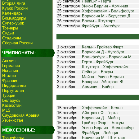
25 сентября
Лейпциг
-
Герта
Вторая лига
25 сентября
Унион Берлин
-
Арминия
Кубок России
25 сентября
Хоффенхайм
-
Вольфсбург
Календарь
25 сентября
Боруссия М
-
Боруссия Д
Бомбардиры
26 сентября
Бохум
-
Штутгарт
Суперкубок
26 сентября
Фрайбург
-
Аугсбург
Тренеры
Судьи
Стадионы
Сборная России
1 октября
Кельн
-
Гройтер Фюрт
2 октября
Боруссия Д
-
Аугсбург
ЧЕМПИОНАТЫ:
2 октября
Вольфсбург
-
Боруссия М
Англия
2 октября
Герта
-
Фрайбург
Германия
2 октября
Штутгарт
-
Хоффенхайм
Испания
2 октября
Лейпциг
-
Бохум
Италия
3 октября
Майнц
-
Унион Берлин
Франция
3 октября
Бавария
-
Айнтрахт Ф
Нидерланды
3 октября
Арминия
-
Байер
Португалия
Турция
Беларусь
Казахстан
15 октября
Хоффенхайм
-
Кельн
MLS
16 октября
Айнтрахт Ф
-
Герта
Саудовская Аравия
16 октября
Боруссия Д
-
Майнц
Узбекистан
16 октября
Гройтер Фюрт
-
Бохум
16 октября
Унион Берлин
-
Вольфсбург
МЕЖСЕЗОНЬЕ:
16 октября
Фрайбург
-
Лейпциг
16 октября
Боруссия М
-
Штутгарт
Трансферы