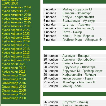
ЕВРО 2000
Кубок Америки 2024
5 ноября
Майнц
-
Боруссия М
Кубок Америки 2021
6 ноября
Бавария
-
Фрайбург
Кубок Америки 2019
6 ноября
Бохум
-
Хоффенхайм
Кубок Америки 2016
6 ноября
Вольфсбург
-
Аугсбург
Кубок Америки 2015
6 ноября
Штутгарт
-
Арминия
Кубок Америки 2011
6 ноября
Лейпциг
-
Боруссия Д
Кубок Африки 2025
7 ноября
Герта
-
Байер
Кубок Африки 2023
7 ноября
Кельн
-
Унион Берлин
Кубок Африки 2021
7 ноября
Гройтер Фюрт
-
Айнтрахт Ф
Кубок Африки 2019
Кубок Африки 2017
Кубок Африки 2015
Кубок Африки 2013
19 ноября
Аугсбург
-
Бавария
Кубок Африки 2012
20 ноября
Арминия
-
Вольфсбург
Кубок Африки 2010
20 ноября
Байер
-
Бохум
Кубок Азии 2023
20 ноября
Боруссия Д
-
Штутгарт
Кубок Азии 2019
20 ноября
Боруссия М
-
Гройтер Фюрт
Кубок Азии 2015
20 ноября
Хоффенхайм
-
Лейпциг
Олимпиада 2024
20 ноября
Унион Берлин
-
Герта
Олимпиада 2020
21 ноября
Фрайбург
-
Айнтрахт Ф
Олимпиада 2016
21 ноября
Майнц
-
Кельн
Олимпиада 2012
Олимпиада 2008
Олимпиада 2004
Олимпиада 2000
26 ноября
Штутгарт
-
Майнц
27 ноября
Бохум
-
Фрайбург