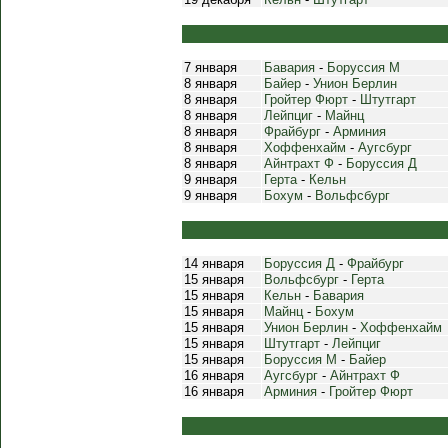
7 января
Бавария
-
Боруссия М
8 января
Байер
-
Унион Берлин
8 января
Гройтер Фюрт
-
Штутгарт
8 января
Лейпциг
-
Майнц
8 января
Фрайбург
-
Арминия
8 января
Хоффенхайм
-
Аугсбург
8 января
Айнтрахт Ф
-
Боруссия Д
9 января
Герта
-
Кельн
9 января
Бохум
-
Вольфсбург
14 января
Боруссия Д
-
Фрайбург
15 января
Вольфсбург
-
Герта
15 января
Кельн
-
Бавария
15 января
Майнц
-
Бохум
15 января
Унион Берлин
-
Хоффенхайм
15 января
Штутгарт
-
Лейпциг
15 января
Боруссия М
-
Байер
16 января
Аугсбург
-
Айнтрахт Ф
16 января
Арминия
-
Гройтер Фюрт