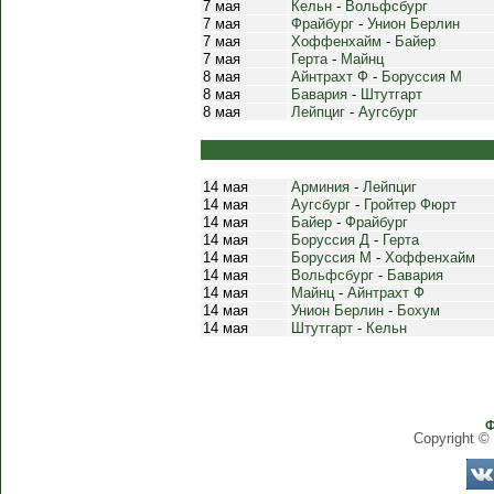
7 мая
Кельн
-
Вольфсбург
7 мая
Фрайбург
-
Унион Берлин
7 мая
Хоффенхайм
-
Байер
7 мая
Герта
-
Майнц
8 мая
Айнтрахт Ф
-
Боруссия М
8 мая
Бавария
-
Штутгарт
8 мая
Лейпциг
-
Аугсбург
14 мая
Арминия
-
Лейпциг
14 мая
Аугсбург
-
Гройтер Фюрт
14 мая
Байер
-
Фрайбург
14 мая
Боруссия Д
-
Герта
14 мая
Боруссия М
-
Хоффенхайм
14 мая
Вольфсбург
-
Бавария
14 мая
Майнц
-
Айнтрахт Ф
14 мая
Унион Берлин
-
Бохум
14 мая
Штутгарт
-
Кельн
Ф
Copyright ©