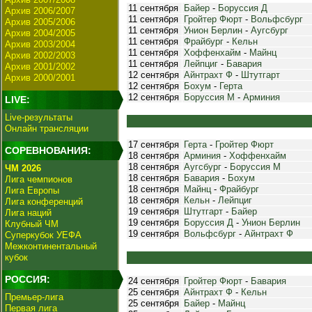
11 сентября
Байер
-
Боруссия Д
Архив 2006/2007
11 сентября
Гройтер Фюрт
-
Вольфсбург
Архив 2005/2006
11 сентября
Унион Берлин
-
Аугсбург
Архив 2004/2005
11 сентября
Фрайбург
-
Кельн
Архив 2003/2004
11 сентября
Хоффенхайм
-
Майнц
Архив 2002/2003
11 сентября
Лейпциг
-
Бавария
Архив 2001/2002
12 сентября
Айнтрахт Ф
-
Штутгарт
Архив 2000/2001
12 сентября
Бохум
-
Герта
12 сентября
Боруссия М
-
Арминия
LIVE:
Live-результаты
Онлайн трансляции
17 сентября
Герта
-
Гройтер Фюрт
СОРЕВНОВАНИЯ:
18 сентября
Арминия
-
Хоффенхайм
18 сентября
Аугсбург
-
Боруссия М
ЧМ 2026
18 сентября
Бавария
-
Бохум
Лига чемпионов
18 сентября
Майнц
-
Фрайбург
Лига Европы
18 сентября
Кельн
-
Лейпциг
Лига конференций
19 сентября
Штутгарт
-
Байер
Лига наций
19 сентября
Боруссия Д
-
Унион Берлин
Клубный ЧМ
19 сентября
Вольфсбург
-
Айнтрахт Ф
Суперкубок УЕФА
Межконтинентальный
кубок
РОССИЯ:
24 сентября
Гройтер Фюрт
-
Бавария
25 сентября
Айнтрахт Ф
-
Кельн
Премьер-лига
25 сентября
Байер
-
Майнц
Первая лига