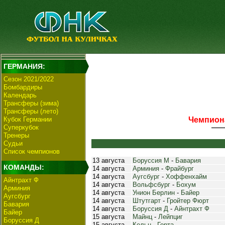
ГЕРМАНИЯ:
Сезон 2021/2022
Бомбардиры
Календарь
Трансферы (зима)
Трансферы (лето)
Кубок Германии
Чемпиона
Суперкубок
Тренеры
Судьи
Список чемпионов
13 августа
Боруссия М
-
Бавария
КОМАНДЫ:
14 августа
Арминия
-
Фрайбург
14 августа
Аугсбург
-
Хоффенхайм
Айнтрахт Ф
14 августа
Вольфсбург
-
Бохум
Арминия
14 августа
Унион Берлин
-
Байер
Аугсбург
14 августа
Штутгарт
-
Гройтер Фюрт
Бавария
14 августа
Боруссия Д
-
Айнтрахт Ф
Байер
15 августа
Майнц
-
Лейпциг
Боруссия Д
15 августа
Кельн
-
Герта