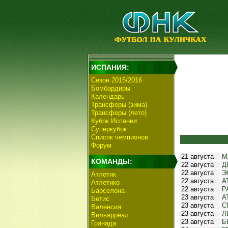
ИСПАНИЯ:
Сезон 2015/2016
Бомбардиры
Календарь
Трансферы (зима)
Трансферы (лето)
Кубок Испании
Суперкубок
Список чемпионов
Форум
21 августа
М
КОМАНДЫ:
22 августа
Д
22 августа
Э
Атлетик
22 августа
А
Атлетико
22 августа
Р
Барселона
23 августа
А
Бетис
23 августа
С
Валенсия
23 августа
Л
Вильярреал
23 августа
Б
Гранада