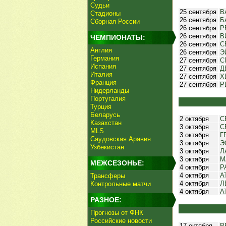
Судьи
25 сентября
В
Стадионы
26 сентября
Б
Сборная России
26 сентября
Р
26 сентября
В
ЧЕМПИОНАТЫ:
26 сентября
С
Англия
26 сентября
Э
Германия
27 сентября
С
Испания
27 сентября
Д
Италия
27 сентября
Х
Франция
27 сентября
Р
Нидерланды
Португалия
Турция
Беларусь
2 октября
С
Казахстан
3 октября
С
MLS
3 октября
Г
Саудовская Аравия
3 октября
Э
Узбекистан
3 октября
Л
3 октября
М
МЕЖСЕЗОНЬЕ:
4 октября
Р
4 октября
А
Трансферы
4 октября
Л
Контрольные матчи
4 октября
А
РАЗНОЕ:
Прогнозы от ФНК
Российские новости
17 октября
Р