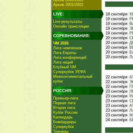
Архив 2001/2002
LIVE:
18 сентября
Х
19 сентября
Р
Live-результаты
19 сентября
В
Онлайн трансляции
19 сентября
Э
19 сентября
Р
СОРЕВНОВАНИЯ:
20 сентября
С
20 сентября
Д
ЧМ 2026
20 сентября
В
Лига чемпионов
20 сентября
Б
Лига Европы
20 сентября
Л
Лига конференций
Лига наций
Клубный ЧМ
Суперкубок УЕФА
Межконтинентальный
22 сентября
А
кубок
22 сентября
Э
22 сентября
Г
РОССИЯ:
23 сентября
Л
23 сентября
Р
Премьер-лига
23 сентября
С
Первая лига
23 сентября
А
Вторая лига
23 сентября
Л
Кубок России
23 сентября
М
Календарь
24 сентября
Б
Бомбардиры
Суперкубок
Тренеры