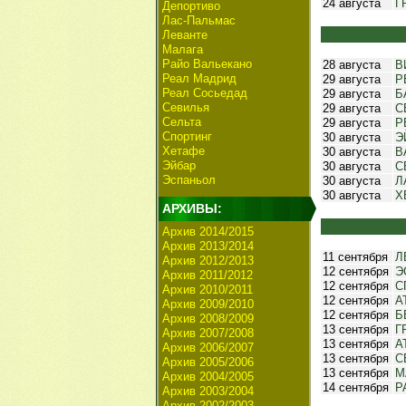
24 августа
Г
Депортиво
Лас-Пальмас
Леванте
Малага
Райо Вальекано
28 августа
В
Реал Мадрид
29 августа
Р
Реал Сосьедад
29 августа
Б
Севилья
29 августа
С
Сельта
29 августа
Р
Спортинг
30 августа
Э
Хетафе
30 августа
В
Эйбар
30 августа
С
Эспаньол
30 августа
Л
30 августа
Х
АРХИВЫ:
Архив 2014/2015
Архив 2013/2014
11 сентября
Л
Архив 2012/2013
12 сентября
Э
Архив 2011/2012
12 сентября
С
Архив 2010/2011
12 сентября
А
Архив 2009/2010
12 сентября
Б
Архив 2008/2009
13 сентября
Г
Архив 2007/2008
13 сентября
А
Архив 2006/2007
13 сентября
С
Архив 2005/2006
13 сентября
М
Архив 2004/2005
14 сентября
Р
Архив 2003/2004
Архив 2002/2003