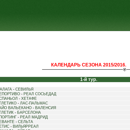
КАЛЕНДАРЬ СЕЗОНА 2015/2016.
1-й тур.
АЛАГА
-
СЕВИЛЬЯ
ЕПОРТИВО
-
РЕАЛ СОСЬЕДАД
СПАНЬОЛ
-
ХЕТАФЕ
ТЛЕТИКО
-
ЛАС-ПАЛЬМАС
АЙО ВАЛЬЕКАНО
-
ВАЛЕНСИЯ
ТЛЕТИК
-
БАРСЕЛОНА
ПОРТИНГ
-
РЕАЛ МАДРИД
ЕВАНТЕ
-
СЕЛЬТА
ЕТИС
-
ВИЛЬЯРРЕАЛ